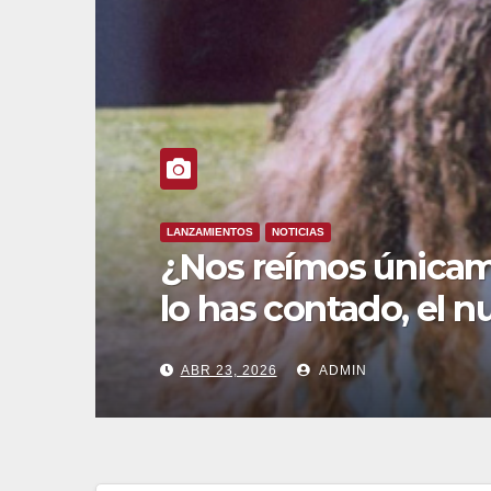
CONCIERTOS
NOTICIAS
me
LOS MEJÍAS celebran 
comuneros en Villal
ABR 22, 2026
ADMIN