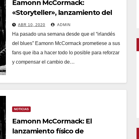
Eamonn McCormack:
«Storyteller», lanzamiento del
álbum digital, estreno del video
ABR 10, 2020
ADMIN
clip y encuentro hoy con él en
Ha pasado una semana desde que el “irlandés
youtube
del blues” Eamonn McCormack prometiese a sus
fans que iba a hacer todo lo posible para reforzar
y compensar el cambio de…
NOTICIAS
Eamonn McCormack: El
lanzamiento físico de