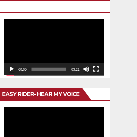
HEAD
Reproductor
de
vídeo
00:00
03:21
EASY RIDER- HEAR MY VOICE
Reproductor
de
vídeo