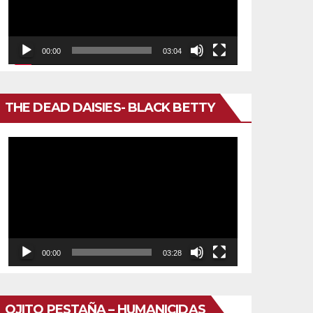
00:00
03:04
THE DEAD DAISIES- BLACK BETTY
Reproductor
de
vídeo
00:00
03:28
OJITO PESTAÑA – HUMANICIDAS