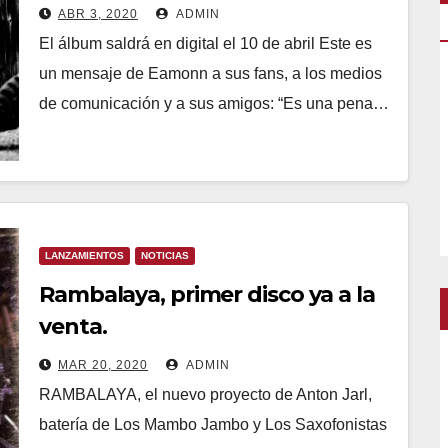
«Storyteller» se pospone al 29
ABR 3, 2020
ADMIN
de Mayo
El álbum saldrá en digital el 10 de abril Este es
un mensaje de Eamonn a sus fans, a los medios
de comunicación y a sus amigos: “Es una pena…
LANZAMIENTOS
NOTICIAS
Rambalaya, primer disco ya a la
venta.
MAR 20, 2020
ADMIN
RAMBALAYA, el nuevo proyecto de Anton Jarl,
batería de Los Mambo Jambo y Los Saxofonistas