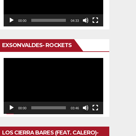
00:00
04:33
EXSONVALDES- ROCKETS
Reproductor
de
vídeo
00:00
03:46
LOS CIERRA BARES (FEAT. CALERO)-