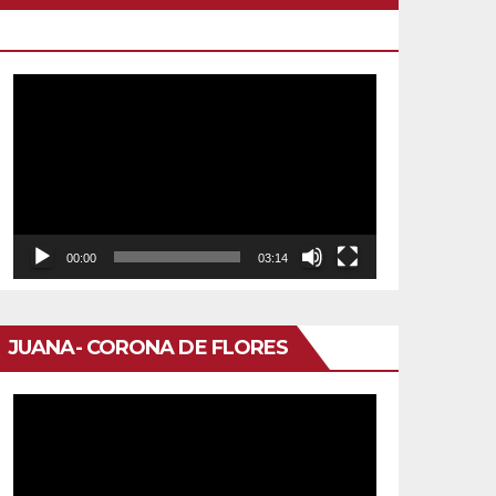
OTRO DOMINGO
Reproductor
de
vídeo
00:00
03:14
JUANA- CORONA DE FLORES
Reproductor
de
vídeo