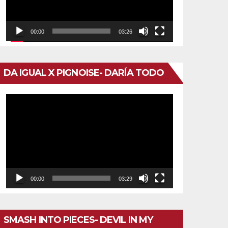
00:00
03:26
DA IGUAL X PIGNOISE- DARÍA TODO
Reproductor
de
vídeo
00:00
03:29
SMASH INTO PIECES- DEVIL IN MY