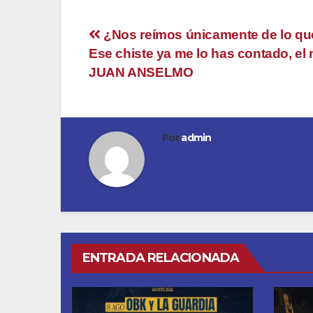
Navegación
¿Nos reímos únicamente de lo qu
Ese chiste ya me lo has contado, el
de
JUAN ANSELMO
entradas
Por
admin
ENTRADA RELACIONADA