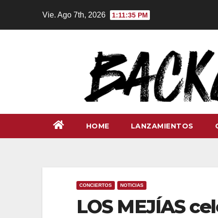
Ir
Vie. Ago 7th, 2026
1:11:36 PM
al
contenido
HOME
LANZAMIENTOS
CONCIERTOS
NOTICIAS
LOS MEJÍAS cel