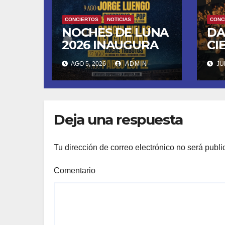
CONCIERTOS
NOTICIAS
CONC
NOCHES DE LUNA
DA
2026 INAUGURA
CI
SU CUARTA
DE
AGO 5, 2026
ADMIN
JUN
TEMPORADA
FU
ESTE SÁBADO 8
LL
CON OBK Y LA
SA
GUARDIA
MO
Deja una respuesta
DE
Tu dirección de correo electrónico no será publi
Comentario