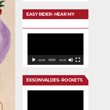
EASY RIDER- HEAR MY
VOICE
Reproductor
de
vídeo
00:00
04:33
EXSONVALDES- ROCKETS
Reproductor
de
vídeo