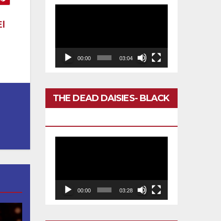
Reproductor
El
de
vídeo
00:00
03:04
THE DEAD DAISIES- BLACK
BETTY
Reproductor
de
vídeo
00:00
03:28