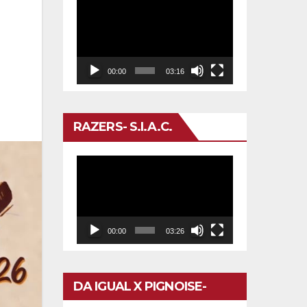
Reproductor
de
vídeo
00:00
03:16
RAZERS- S.I.A.C.
Reproductor
de
vídeo
00:00
03:26
DA IGUAL X PIGNOISE-