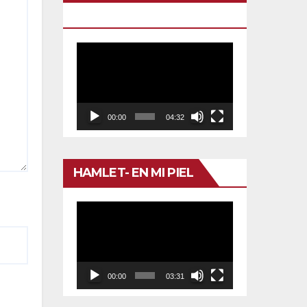
TU VENENO
Reproductor
de
vídeo
00:00
04:32
HAMLET- EN MI PIEL
Reproductor
de
vídeo
00:00
03:31