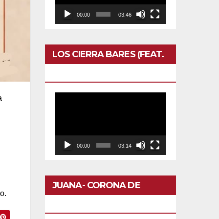
00:00
03:46
LOS CIERRA BARES (FEAT.
CALERO)- OTRO DOMINGO
a
Reproductor
de
vídeo
00:00
03:14
JUANA- CORONA DE
o.
FLORES