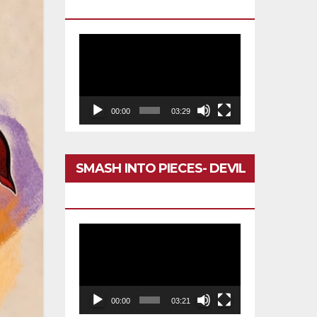
DARÍA TODO
Reproductor
de
vídeo
00:00
03:29
SMASH INTO PIECES- DEVIL
IN MY HEAD
Reproductor
de
vídeo
00:00
03:21