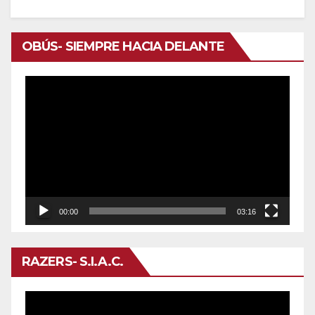
OBÚS- SIEMPRE HACIA DELANTE
Reproductor
de
vídeo
00:00
03:16
RAZERS- S.I.A.C.
Reproductor