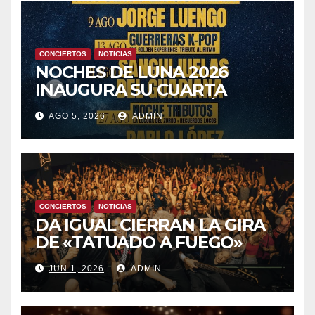
CONCIERTOS
NOTICIAS
NOCHES DE LUNA 2026
INAUGURA SU CUARTA
TEMPORADA ESTE SÁBADO
AGO 5, 2026
ADMIN
8 CON OBK Y LA GUARDIA
CONCIERTOS
NOTICIAS
DA IGUAL CIERRAN LA GIRA
DE «TATUADO A FUEGO»
CON UN LLENO EN LA SALA
JUN 1, 2026
ADMIN
DEL MOVISTAR ARENA DE
MADRID