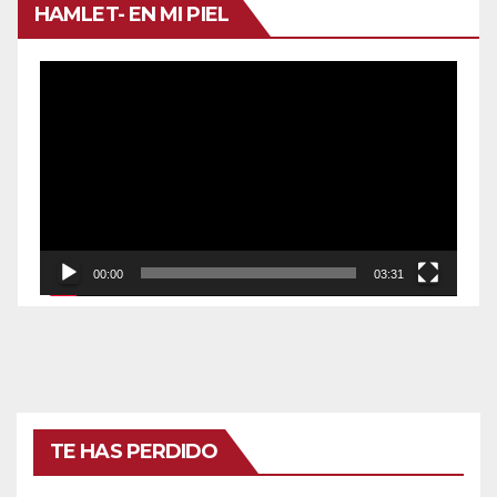
HAMLET- EN MI PIEL
Reproductor
de
vídeo
00:00
03:31
TE HAS PERDIDO