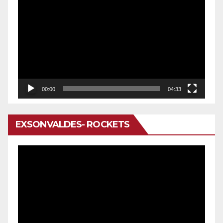
de
vídeo
00:00
04:33
EXSONVALDES- ROCKETS
Reproductor
de
vídeo