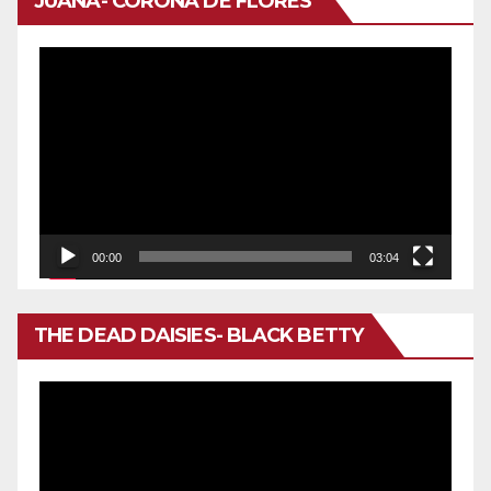
JUANA- CORONA DE FLORES
Reproductor
de
vídeo
00:00
03:04
THE DEAD DAISIES- BLACK BETTY
Reproductor
de
vídeo