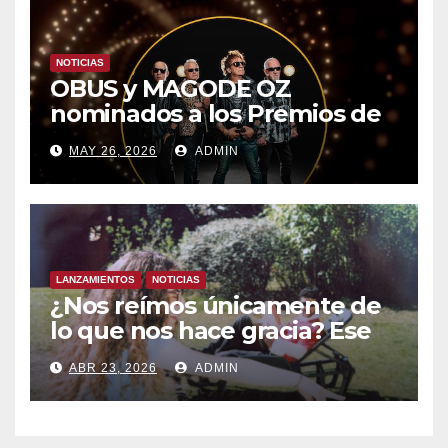
NOTICIAS
OBUS y MAGODE OZ
nominados a los Premios de
la Academia de la Música de
MAY 26, 2026
ADMIN
España- Esta noche en La 2
LANZAMIENTOS
NOTICIAS
¿Nos reímos únicamente de
lo que nos hace gracia? Ese
chiste ya me lo has contado,
ABR 23, 2026
ADMIN
el nuevo single de JUAN
ANSELMO