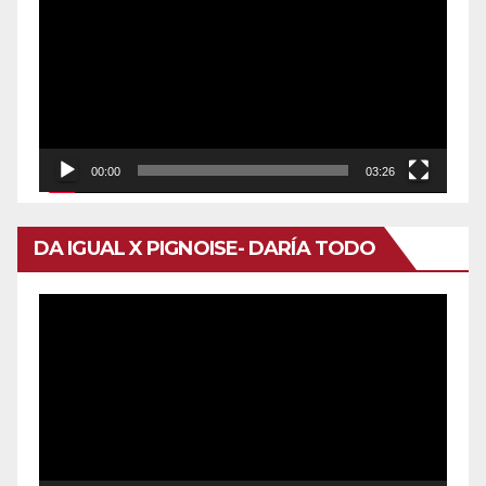
de
vídeo
00:00
03:26
DA IGUAL X PIGNOISE- DARÍA TODO
Reproductor
de
vídeo