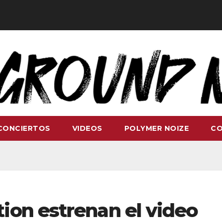
CONCIERTOS
VIDEOS
POLYMER NOIZE
C
ion estrenan el video