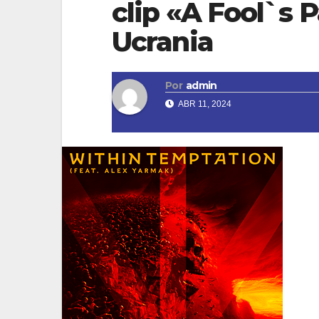
clip «A Fool`s 
Ucrania
Por
admin
ABR 11, 2024