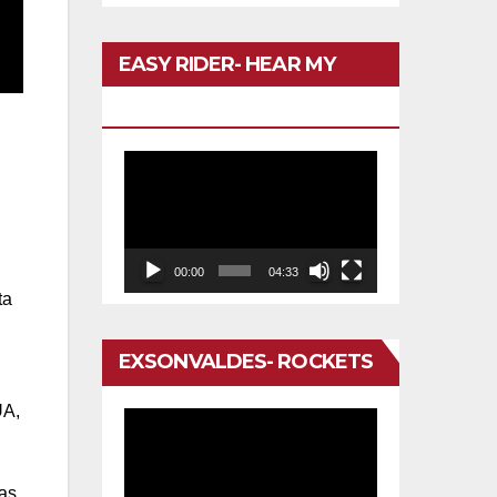
EASY RIDER- HEAR MY
VOICE
Reproductor
de
vídeo
00:00
04:33
ta
EXSONVALDES- ROCKETS
UA,
Reproductor
de
vídeo
vas