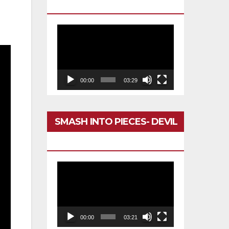
DARÍA TODO
Reproductor
de
vídeo
00:00
03:29
SMASH INTO PIECES- DEVIL
IN MY HEAD
Reproductor
de
vídeo
00:00
03:21