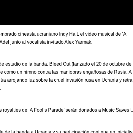
ombrado cineasta ucraniano Indy Hait, el vídeo musical de ‘A
Adel junto al vocalista invitado Alex Yarmak.
de estudio de la banda, Bleed Out (lanzado el 20 de octubre de
irve como un himno contra las maniobras engañosas de Rusia. A
úa arrojando luz sobre la cruel invasión rusa en Ucrania y retra
.
s royalties de ‘A Fool’s Parade’ serán donados a Music Saves 
 de la banda a Ucrania y su participación continua en iniciati