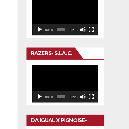
Reproductor
de
vídeo
00:00
03:16
RAZERS- S.I.A.C.
Reproductor
de
vídeo
00:00
03:26
DA IGUAL X PIGNOISE-