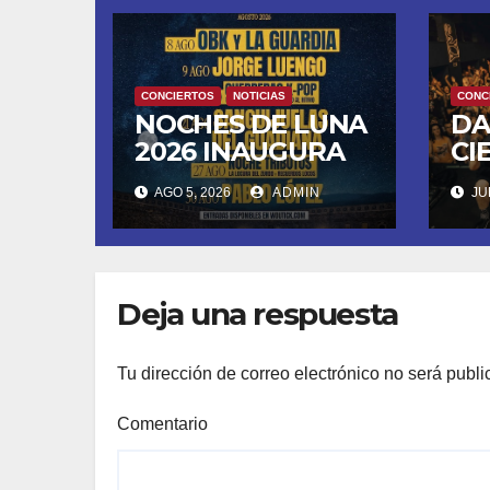
CONCIERTOS
NOTICIAS
CONC
NOCHES DE LUNA
DA
2026 INAUGURA
CI
SU CUARTA
DE
AGO 5, 2026
ADMIN
JUN
TEMPORADA
FU
ESTE SÁBADO 8
LL
CON OBK Y LA
SA
GUARDIA
MO
Deja una respuesta
DE
Tu dirección de correo electrónico no será publi
Comentario