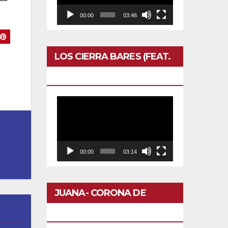
00:00
03:46
LOS CIERRA BARES (FEAT.
CALERO)- OTRO DOMINGO
Reproductor
de
vídeo
00:00
03:14
JUANA- CORONA DE
FLORES