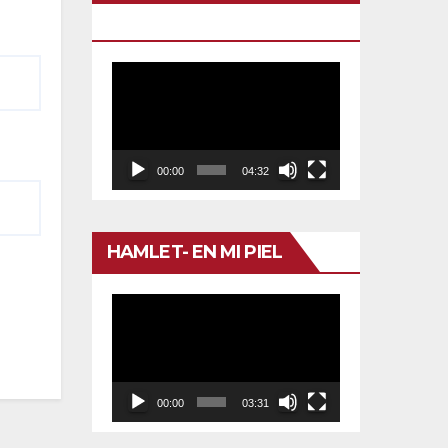
TU VENENO
Reproductor
de
vídeo
00:00
04:32
HAMLET- EN MI PIEL
Reproductor
de
vídeo
00:00
03:31