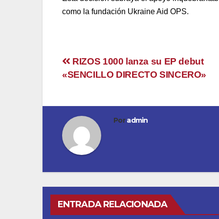
como la fundación Ukraine Aid OPS.
Navegación
RIZOS 1000 lanza su EP debut
«SENCILLO DIRECTO SINCERO»
de
entradas
Por
admin
ENTRADA RELACIONADA