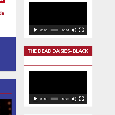
Reproductor
de
de
vídeo
00:00
03:04
THE DEAD DAISIES- BLACK
BETTY
Reproductor
de
vídeo
00:00
03:28