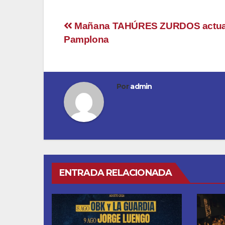
Navegación
Mañana TAHÚRES ZURDOS actua
Pamplona
de
entradas
Por
admin
ENTRADA RELACIONADA