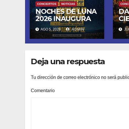
CONCIERTOS
NOTICIAS
CONC
NOCHES DE LUNA
DA
2026 INAUGURA
CI
SU CUARTA
DE
AGO 5, 2026
ADMIN
JUN
TEMPORADA
FU
ESTE SÁBADO 8
LL
CON OBK Y LA
SA
GUARDIA
MO
Deja una respuesta
DE
Tu dirección de correo electrónico no será publi
Comentario