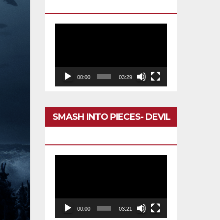
DARÍA TODO
Reproductor
de
vídeo
00:00
03:29
SMASH INTO PIECES- DEVIL
IN MY HEAD
Reproductor
de
vídeo
00:00
03:21