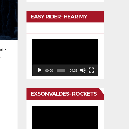
EASY RIDER- HEAR MY
VOICE
Reproductor
rte
de
-
vídeo
00:00
04:33
EXSONVALDES- ROCKETS
Reproductor
de
vídeo