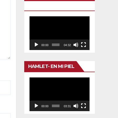
TU VENENO
Reproductor
de
vídeo
00:00
04:32
HAMLET- EN MI PIEL
Reproductor
de
vídeo
00:00
03:31