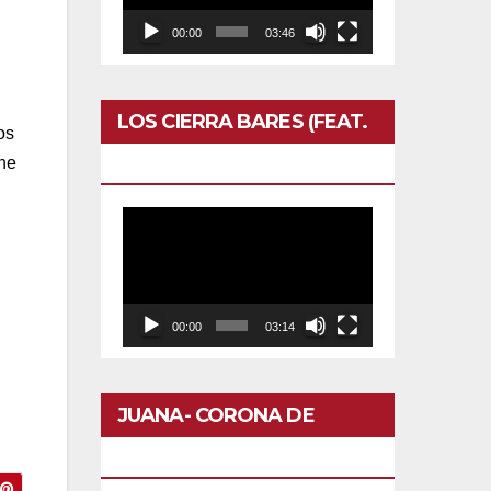
00:00
03:46
LOS CIERRA BARES (FEAT.
os
CALERO)- OTRO DOMINGO
che
Reproductor
de
vídeo
00:00
03:14
JUANA- CORONA DE
FLORES