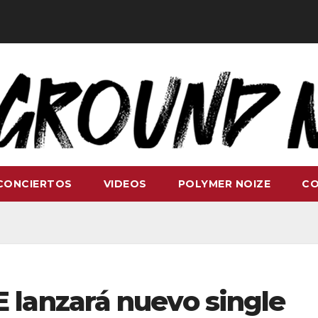
CONCIERTOS
VIDEOS
POLYMER NOIZE
C
lanzará nuevo single