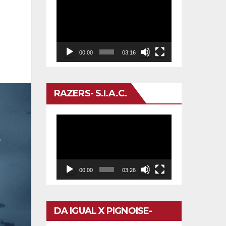
Reproductor
de
vídeo
00:00
03:16
RAZERS- S.I.A.C.
Reproductor
de
vídeo
00:00
03:26
DA IGUAL X PIGNOISE-