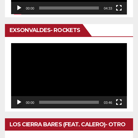
00:00
04:33
EXSONVALDES- ROCKETS
Reproductor
de
vídeo
00:00
03:46
LOS CIERRA BARES (FEAT. CALERO)- OTRO
DOMINGO