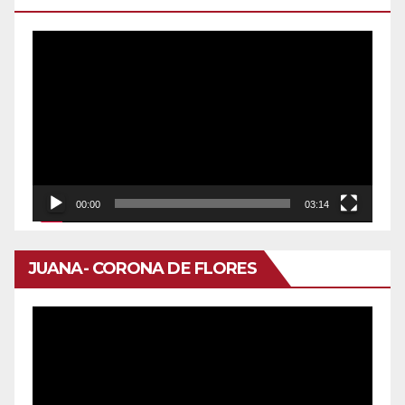
Reproductor
de
vídeo
00:00
03:14
JUANA- CORONA DE FLORES
Reproductor
de
vídeo