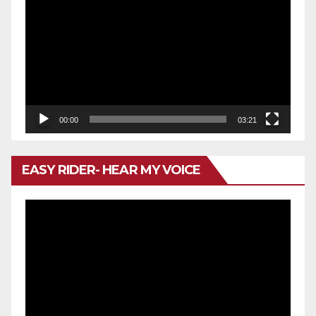
de
vídeo
00:00
03:21
EASY RIDER- HEAR MY VOICE
Reproductor
de
vídeo