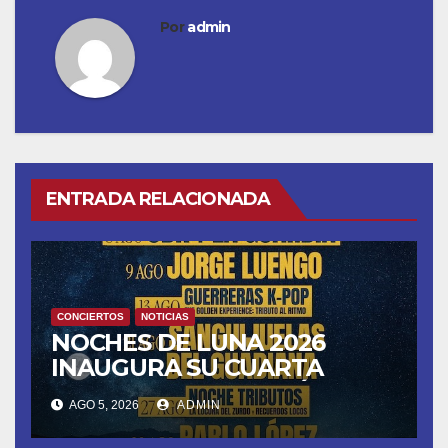
Por
admin
ENTRADA RELACIONADA
CONCIERTOS
NOTICIAS
NOCHES DE LUNA 2026
INAUGURA SU CUARTA
TEMPORADA ESTE SÁBADO
AGO 5, 2026
ADMIN
8 CON OBK Y LA GUARDIA