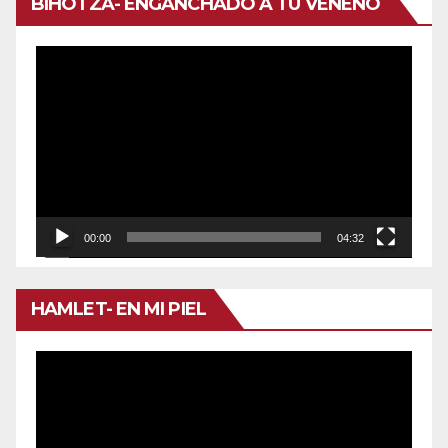
BIHOTZA- ENGANCHADO A TU VENENO
Reproductor
de
vídeo
00:00
04:32
HAMLET- EN MI PIEL
Reproductor
de
vídeo