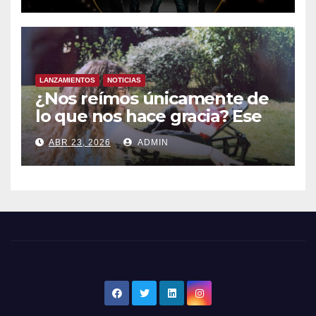
LANZAMIENTOS
NOTICIAS
¿Nos reímos únicamente de
lo que nos hace gracia? Ese
chiste ya me lo has contado,
ABR 23, 2026
ADMIN
el nuevo single de JUAN
ANSELMO