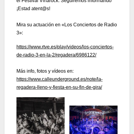
el Festival Viñarock. Seguiremos informando
¡Estad atent@s!
Mira su actuación en «Los Conciertos de Radio
3»:
https://www.rtve.es/play/videos/los-conciertos-
de-radio-3-en-la-2/regadera/6986122/
Más info, fotos y vídeos en:
https://www.calleunderground.es/note/la-
regadera-lleno-y-fiesta-en-su-fin-de-gira/