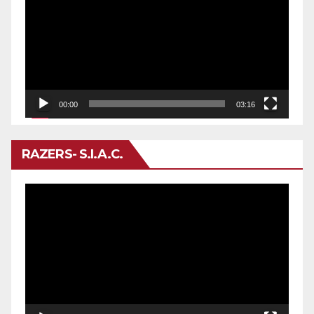
de
vídeo
00:00
03:16
RAZERS- S.I.A.C.
Reproductor
de
vídeo