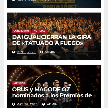
8 CON OBK Y LA GUARDIA
CONCIERTOS
NOTICIAS
DA IGUAL CIERRAN LA GIRA
DE «TATUADO A FUEGO»
CON UN LLENO EN LA SALA
JUN 1, 2026
ADMIN
DEL MOVISTAR ARENA DE
MADRID
NOTICIAS
OBUS y MAGODE OZ
nominados a los Premios de
la Academia de la Música de
MAY 26, 2026
ADMIN
España- Esta noche en La 2