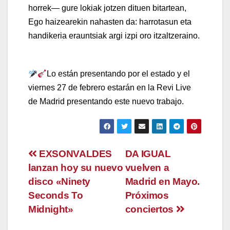
horrek— gure lokiak jotzen dituen bitartean,
Ego haizearekin nahasten da: harrotasun eta
handikeria erauntsiak argi izpi oro itzaltzeraino.
Lo están presentando por el estado y el
viernes 27 de febrero estarán en la Revi Live
de Madrid presentando este nuevo trabajo.
Navegación
EXSONVALDES
DA IGUAL
lanzan hoy su nuevo
vuelven a
de
disco «Ninety
Madrid en Mayo.
entradas
Seconds To
Próximos
Midnight»
conciertos