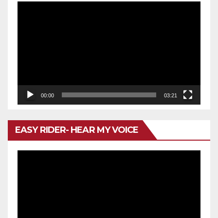
Reproductor
de
vídeo
00:00
03:21
EASY RIDER- HEAR MY VOICE
Reproductor
de
vídeo