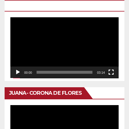
DOMINGO
Reproductor
de
vídeo
00:00
03:14
JUANA- CORONA DE FLORES
Reproductor
de
vídeo