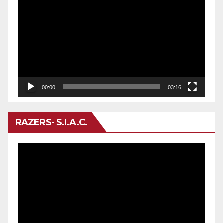
de
vídeo
00:00
03:16
RAZERS- S.I.A.C.
Reproductor
de
vídeo