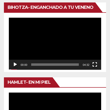
BIHOTZA- ENGANCHADO A TU VENENO
Reproductor
de
vídeo
00:00
04:32
HAMLET- EN MI PIEL
Reproductor
de