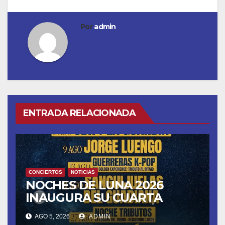
Por
admin
ENTRADA RELACIONADA
CONCIERTOS
NOTICIAS
NOCHES DE LUNA 2026
INAUGURA SU CUARTA
TEMPORADA ESTE SÁBADO
AGO 5, 2026
ADMIN
8 CON OBK Y LA GUARDIA