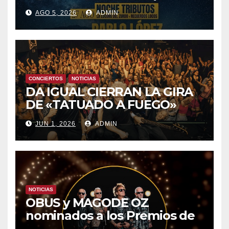
TEMPORADA ESTE SÁBADO
AGO 5, 2026
ADMIN
8 CON OBK Y LA GUARDIA
CONCIERTOS
NOTICIAS
DA IGUAL CIERRAN LA GIRA
DE «TATUADO A FUEGO»
CON UN LLENO EN LA SALA
JUN 1, 2026
ADMIN
DEL MOVISTAR ARENA DE
MADRID
NOTICIAS
OBUS y MAGODE OZ
nominados a los Premios de
la Academia de la Música de