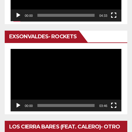
00:00
04:33
EXSONVALDES- ROCKETS
Reproductor
de
vídeo
00:00
03:46
LOS CIERRA BARES (FEAT. CALERO)- OTRO