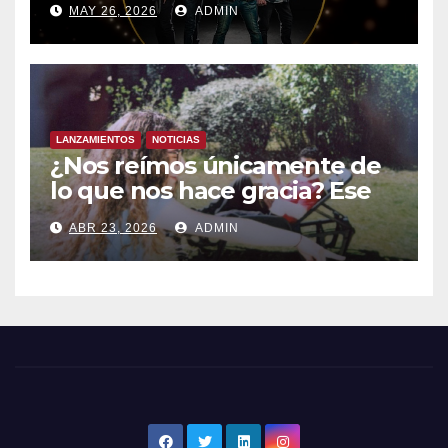
MAY 26, 2026
ADMIN
España- Esta noche en La 2
LANZAMIENTOS
NOTICIAS
¿Nos reímos únicamente de
lo que nos hace gracia? Ese
chiste ya me lo has contado,
ABR 23, 2026
ADMIN
el nuevo single de JUAN
ANSELMO