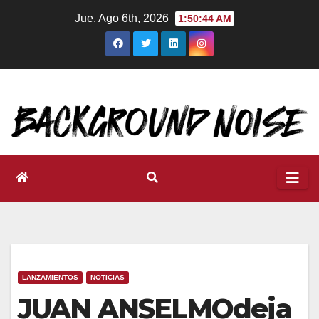
Ir
Jue. Ago 6th, 2026
1:50:45 AM
al
contenido
LANZAMIENTOS
NOTICIAS
JUAN ANSELMOdeja