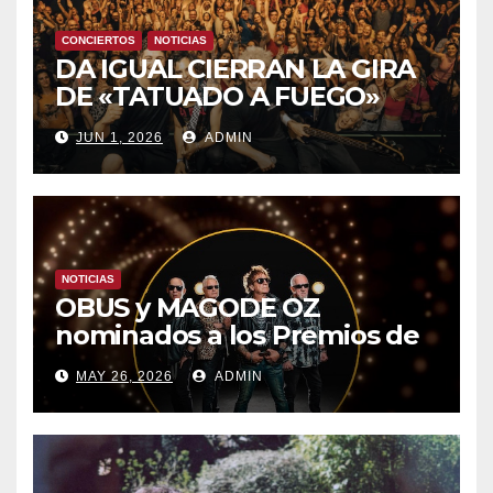
CONCIERTOS
NOTICIAS
DA IGUAL CIERRAN LA GIRA
DE «TATUADO A FUEGO»
CON UN LLENO EN LA SALA
JUN 1, 2026
ADMIN
DEL MOVISTAR ARENA DE
MADRID
NOTICIAS
OBUS y MAGODE OZ
nominados a los Premios de
la Academia de la Música de
MAY 26, 2026
ADMIN
España- Esta noche en La 2