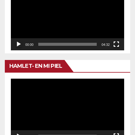
vídeo
00:00
04:32
HAMLET- EN MI PIEL
Reproductor
de
vídeo