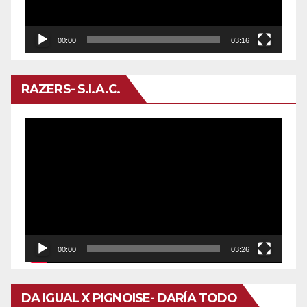
00:00
03:16
RAZERS- S.I.A.C.
Reproductor
de
vídeo
00:00
03:26
DA IGUAL X PIGNOISE- DARÍA TODO