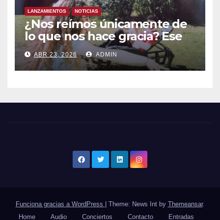
LANZAMIENTOS
NOTICIAS
¿Nos reímos únicamente de
lo que nos hace gracia? Ese
chiste ya me lo has contado,
ABR 23, 2026
ADMIN
el nuevo single de JUAN
ANSELMO
Funciona gracias a WordPress
|
Theme: News Int by
Themeansar
.
Home
Audio
Conciertos
Contacto
Entradas