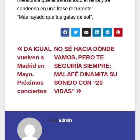
metafórica que atraviesa todo el tema y se
condensa en una frase recurrente:
“Más rayado que tus gafas de sol”.
Navegación
DA IGUAL
NO SÉ HACIA DÓNDE
vuelven a
VAMOS, PERO TE
de
Madrid en
SEGUIRÍA SIEMPRE:
entradas
Mayo.
MALAFÉ DINAMITA SU
Próximos
SONIDO CON “20
conciertos
VIDAS”
Por
admin