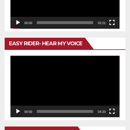
00:00
03:21
EASY RIDER- HEAR MY VOICE
Reproductor
de
vídeo
00:00
04:33