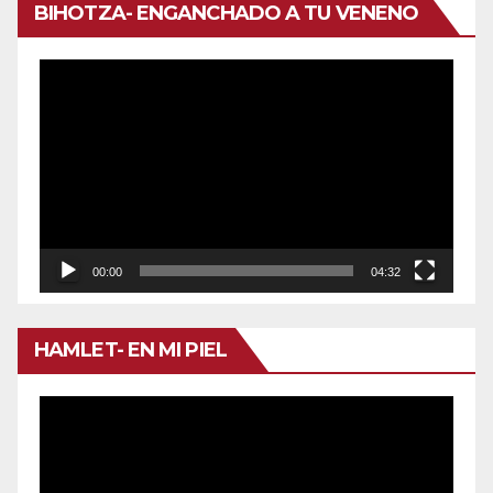
BIHOTZA- ENGANCHADO A TU VENENO
Reproductor
de
vídeo
00:00
04:32
HAMLET- EN MI PIEL
Reproductor
de
vídeo