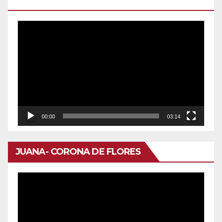
DOMINGO
Reproductor
de
vídeo
00:00
03:14
JUANA- CORONA DE FLORES
Reproductor
de
vídeo