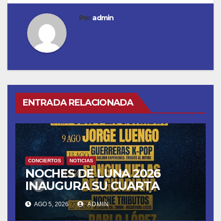
Por
admin
ENTRADA RELACIONADA
CONCIERTOS
NOTICIAS
NOCHES DE LUNA 2026
INAUGURA SU CUARTA
TEMPORADA ESTE SÁBADO
AGO 5, 2026
ADMIN
8 CON OBK Y LA GUARDIA