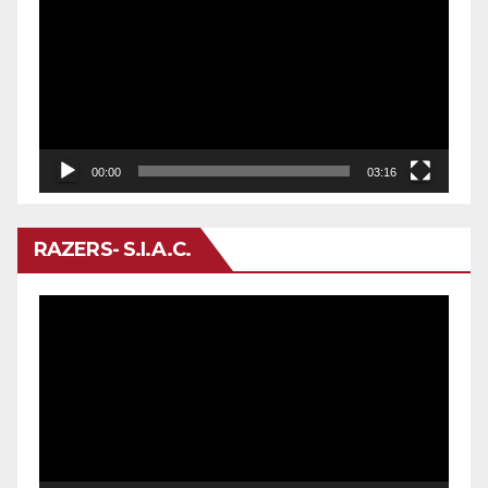
de
vídeo
00:00
03:16
RAZERS- S.I.A.C.
Reproductor
de
vídeo