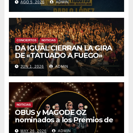
AGO 5, 2026
ADMIN
8 CON OBK Y LA GUARDIA
CONCIERTOS
NOTICIAS
DA IGUAL CIERRAN LA GIRA
DE «TATUADO A FUEGO»
CON UN LLENO EN LA SALA
JUN 1, 2026
ADMIN
DEL MOVISTAR ARENA DE
MADRID
NOTICIAS
OBUS y MAGODE OZ
nominados a los Premios de
la Academia de la Música de
MAY 26, 2026
ADMIN