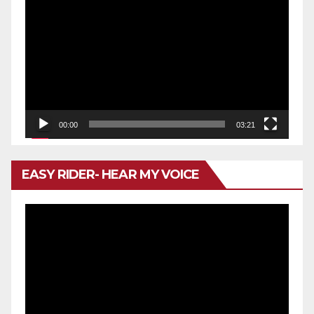
de
vídeo
00:00
03:21
EASY RIDER- HEAR MY VOICE
Reproductor
de
vídeo