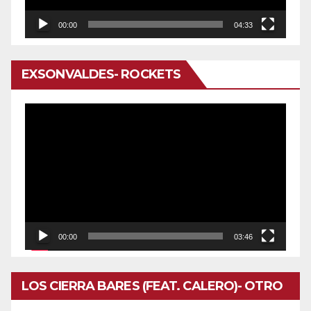
00:00
04:33
EXSONVALDES- ROCKETS
Reproductor
de
vídeo
00:00
03:46
LOS CIERRA BARES (FEAT. CALERO)- OTRO