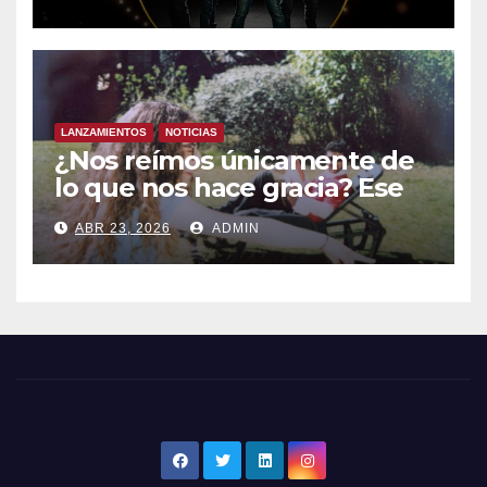
España- Esta noche en La 2
LANZAMIENTOS
NOTICIAS
¿Nos reímos únicamente de
lo que nos hace gracia? Ese
chiste ya me lo has contado,
ABR 23, 2026
ADMIN
el nuevo single de JUAN
ANSELMO