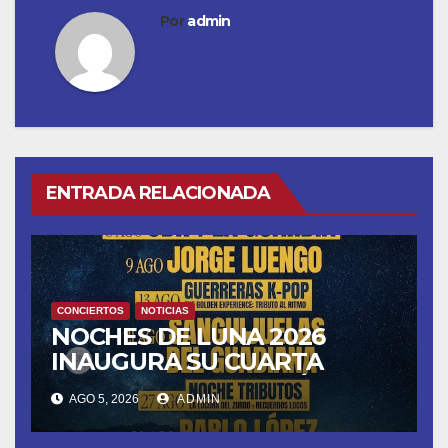
Por
admin
ENTRADA RELACIONADA
CONCIERTOS
NOTICIAS
NOCHES DE LUNA 2026
INAUGURA SU CUARTA
TEMPORADA ESTE SÁBADO
AGO 5, 2026
ADMIN
8 CON OBK Y LA GUARDIA