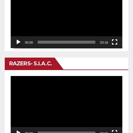
vídeo
00:00
03:16
RAZERS- S.I.A.C.
Reproductor
de
vídeo