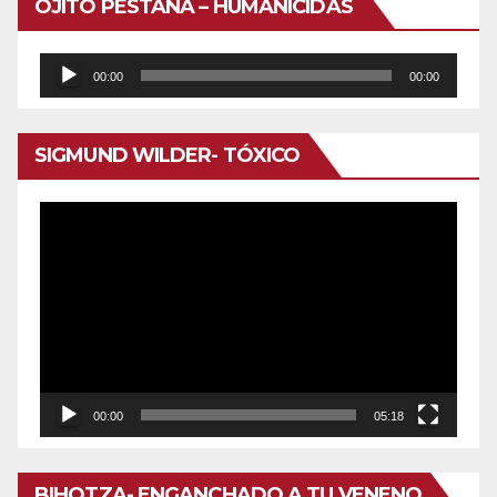
OJITO PESTAÑA – HUMANICIDAS
Reproductor
00:00
00:00
de
audio
SIGMUND WILDER- TÓXICO
Reproductor
de
vídeo
00:00
05:18
BIHOTZA- ENGANCHADO A TU VENENO