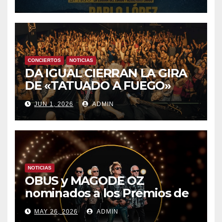
8 CON OBK Y LA GUARDIA
CONCIERTOS
NOTICIAS
DA IGUAL CIERRAN LA GIRA
DE «TATUADO A FUEGO»
CON UN LLENO EN LA SALA
JUN 1, 2026
ADMIN
DEL MOVISTAR ARENA DE
MADRID
NOTICIAS
OBUS y MAGODE OZ
nominados a los Premios de
la Academia de la Música de
MAY 26, 2026
ADMIN
España- Esta noche en La 2