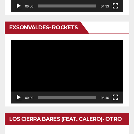
00:00
04:33
EXSONVALDES- ROCKETS
Reproductor
de
vídeo
00:00
03:46
LOS CIERRA BARES (FEAT. CALERO)- OTRO
DOMINGO