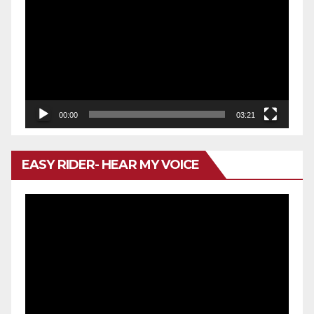
de
vídeo
00:00
03:21
EASY RIDER- HEAR MY VOICE
Reproductor
de
vídeo