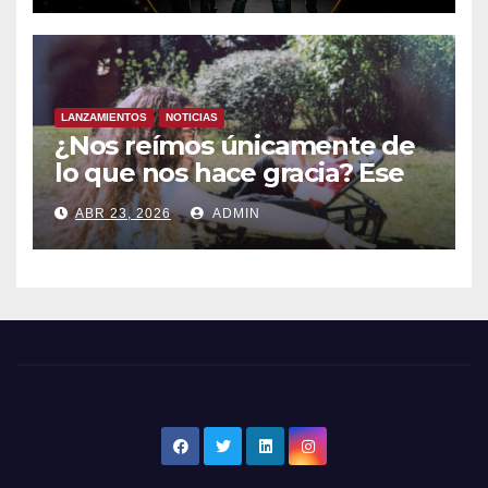
LANZAMIENTOS
NOTICIAS
¿Nos reímos únicamente de
lo que nos hace gracia? Ese
chiste ya me lo has contado,
ABR 23, 2026
ADMIN
el nuevo single de JUAN
ANSELMO