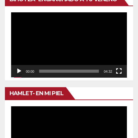
Reproductor
de
vídeo
00:00
04:32
HAMLET- EN MI PIEL
Reproductor
de
vídeo