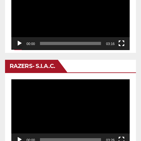
vídeo
00:00
03:16
RAZERS- S.I.A.C.
Reproductor
de
vídeo
00:00
03:26