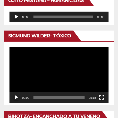
OJITO PESTAÑA – HUMANICIDAS
Reproductor
00:00
00:00
de
audio
SIGMUND WILDER- TÓXICO
Reproductor
de
vídeo
00:00
05:18
BIHOTZA- ENGANCHADO A TU VENENO