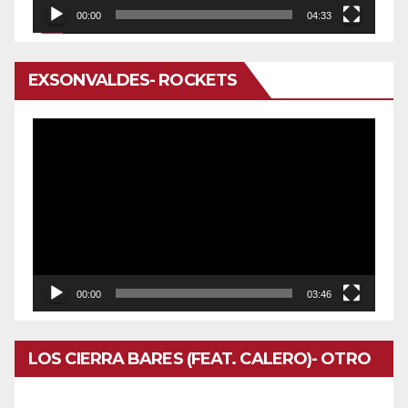
00:00
04:33
EXSONVALDES- ROCKETS
Reproductor
de
vídeo
00:00
03:46
LOS CIERRA BARES (FEAT. CALERO)- OTRO
DOMINGO