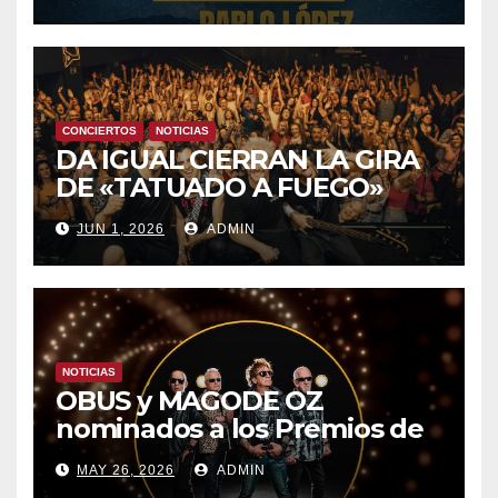
8 CON OBK Y LA GUARDIA
CONCIERTOS
NOTICIAS
DA IGUAL CIERRAN LA GIRA
DE «TATUADO A FUEGO»
CON UN LLENO EN LA SALA
JUN 1, 2026
ADMIN
DEL MOVISTAR ARENA DE
MADRID
NOTICIAS
OBUS y MAGODE OZ
nominados a los Premios de
la Academia de la Música de
MAY 26, 2026
ADMIN
España- Esta noche en La 2