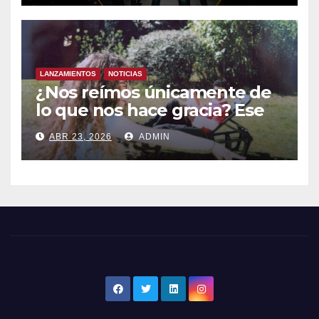
LANZAMIENTOS
NOTICIAS
¿Nos reímos únicamente de
lo que nos hace gracia? Ese
chiste ya me lo has contado,
ABR 23, 2026
ADMIN
el nuevo single de JUAN
ANSELMO