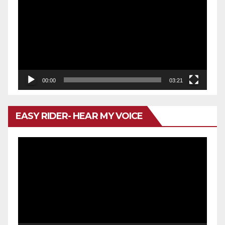
de
vídeo
00:00
03:21
EASY RIDER- HEAR MY VOICE
Reproductor
de
vídeo