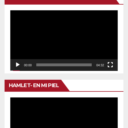
Reproductor
de
vídeo
00:00
04:32
HAMLET- EN MI PIEL
Reproductor
de
vídeo