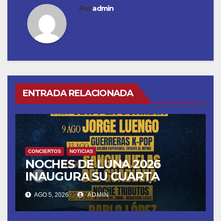
Por
admin
ENTRADA RELACIONADA
CONCIERTOS
NOTICIAS
NOCHES DE LUNA 2026
INAUGURA SU CUARTA
TEMPORADA ESTE SÁBADO
AGO 5, 2026
ADMIN
8 CON OBK Y LA GUARDIA