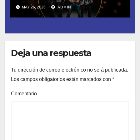
la Academia de la Música de
MAY 26, 2026
ADMIN
España- Esta noche en La 2
Deja una respuesta
Tu dirección de correo electrónico no será publicada.
Los campos obligatorios están marcados con
*
Comentario