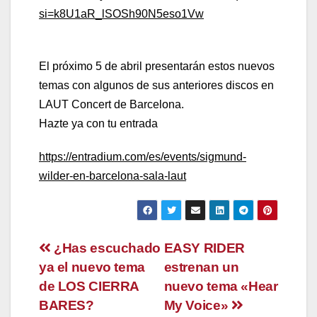
si=k8U1aR_lSOSh90N5eso1Vw
El próximo 5 de abril presentarán estos nuevos
temas con algunos de sus anteriores discos en
LAUT Concert de Barcelona.
Hazte ya con tu entrada
https://entradium.com/es/events/sigmund-
wilder-en-barcelona-sala-laut
Navegación
¿Has escuchado
EASY RIDER
ya el nuevo tema
estrenan un
de
de LOS CIERRA
nuevo tema «Hear
entradas
BARES?
My Voice»