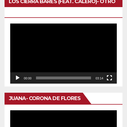
LOS CIERRA BARES (FEAT. CALERO)- OTRO
DOMINGO
Reproductor
de
vídeo
00:00
03:14
JUANA- CORONA DE FLORES
Reproductor
de