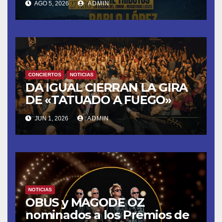
AGO 5, 2026
ADMIN
8 CON OBK Y LA GUARDIA
CONCIERTOS
NOTICIAS
DA IGUAL CIERRAN LA GIRA
DE «TATUADO A FUEGO»
CON UN LLENO EN LA SALA
JUN 1, 2026
ADMIN
DEL MOVISTAR ARENA DE
MADRID
NOTICIAS
OBUS y MAGODE OZ
nominados a los Premios de