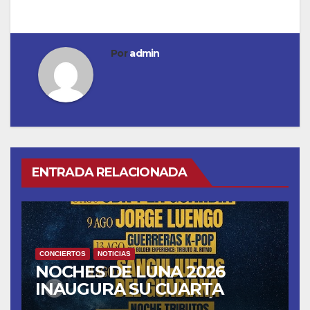
Por
admin
ENTRADA RELACIONADA
CONCIERTOS
NOTICIAS
NOCHES DE LUNA 2026
INAUGURA SU CUARTA
TEMPORADA ESTE SÁBADO