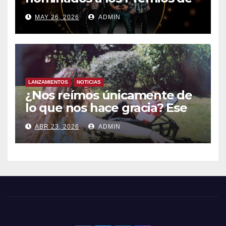
la Academia de la Música de
MAY 26, 2026
ADMIN
España- Esta noche en La 2
LANZAMIENTOS
NOTICIAS
¿Nos reímos únicamente de
lo que nos hace gracia? Ese
chiste ya me lo has contado,
ABR 23, 2026
ADMIN
el nuevo single de JUAN
ANSELMO