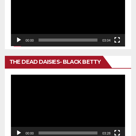
vídeo
00:00
03:04
THE DEAD DAISIES- BLACK BETTY
Reproductor
de
vídeo
00:00
03:28