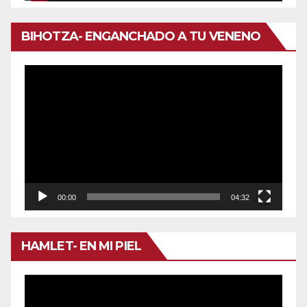
BIHOTZA- ENGANCHADO A TU VENENO
Reproductor
de
vídeo
00:00
04:32
HAMLET- EN MI PIEL
Reproductor
de