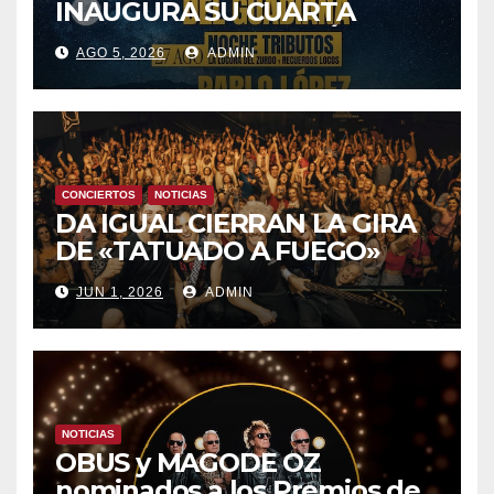
INAUGURA SU CUARTA
TEMPORADA ESTE SÁBADO
AGO 5, 2026
ADMIN
8 CON OBK Y LA GUARDIA
CONCIERTOS
NOTICIAS
DA IGUAL CIERRAN LA GIRA
DE «TATUADO A FUEGO»
CON UN LLENO EN LA SALA
JUN 1, 2026
ADMIN
DEL MOVISTAR ARENA DE
MADRID
NOTICIAS
OBUS y MAGODE OZ
nominados a los Premios de