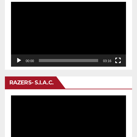
Reproductor
de
vídeo
00:00
03:16
RAZERS- S.I.A.C.
Reproductor
de
vídeo