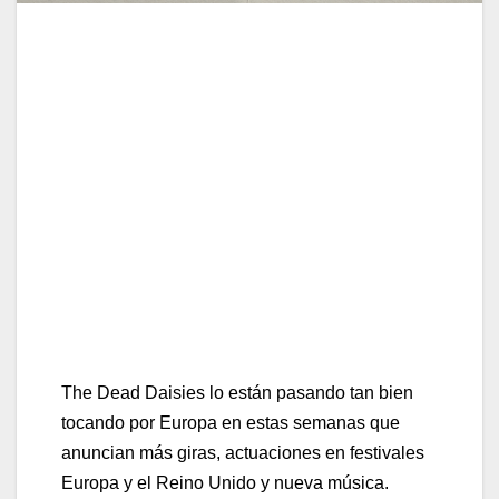
Confirmados para el BBK Bilbao Music
Legends Fest 2025
«CROSSROADS» EL PRIMER ADELANTO
DE SU NUEVO DISCO YA EN
PLATAFORMAS
The Dead Daisies lo están pasando tan bien
tocando por Europa en estas semanas que
anuncian más giras, actuaciones en festivales
Europa y el Reino Unido y nueva música.