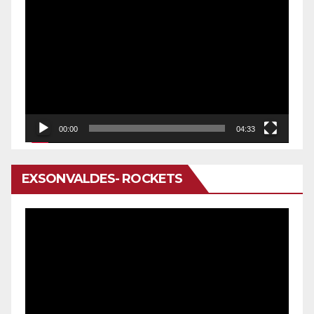
Reproductor
de
vídeo
00:00
04:33
EXSONVALDES- ROCKETS
Reproductor
de
vídeo