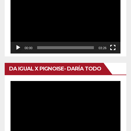
de
vídeo
00:00
03:26
DA IGUAL X PIGNOISE- DARÍA TODO
Reproductor
de
vídeo