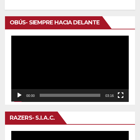
OBÚS- SIEMPRE HACIA DELANTE
Reproductor
de
vídeo
00:00
03:16
RAZERS- S.I.A.C.
Reproductor