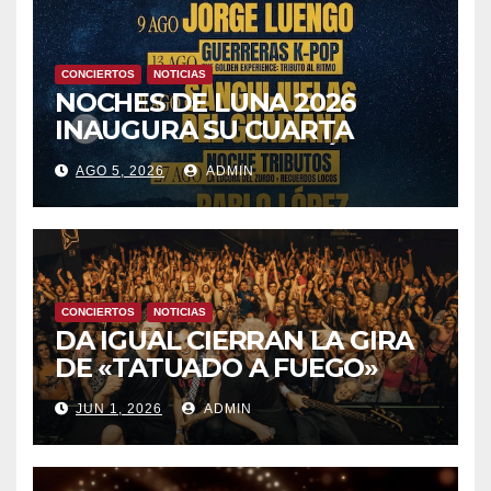
CONCIERTOS
NOTICIAS
NOCHES DE LUNA 2026
INAUGURA SU CUARTA
TEMPORADA ESTE SÁBADO
AGO 5, 2026
ADMIN
8 CON OBK Y LA GUARDIA
CONCIERTOS
NOTICIAS
DA IGUAL CIERRAN LA GIRA
DE «TATUADO A FUEGO»
CON UN LLENO EN LA SALA
JUN 1, 2026
ADMIN
DEL MOVISTAR ARENA DE
MADRID