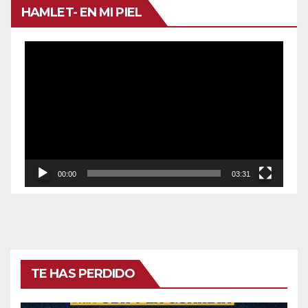
HAMLET- EN MI PIEL
Reproductor
de
vídeo
00:00
03:31
TE HAS PERDIDO