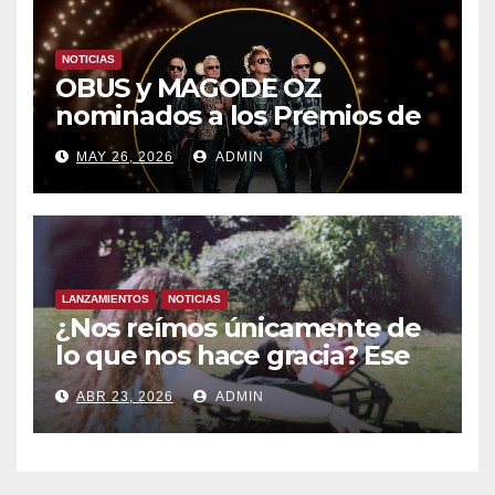
NOTICIAS
OBUS y MAGODE OZ
nominados a los Premios de
la Academia de la Música de
MAY 26, 2026
ADMIN
España- Esta noche en La 2
LANZAMIENTOS
NOTICIAS
¿Nos reímos únicamente de
lo que nos hace gracia? Ese
chiste ya me lo has contado,
ABR 23, 2026
ADMIN
el nuevo single de JUAN
ANSELMO