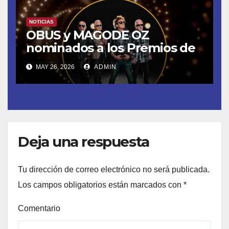
NOTICIAS
OBUS y MAGODE OZ
nominados a los Premios de
la Academia de la Música de
MAY 26, 2026
ADMIN
España- Esta noche en La 2
Deja una respuesta
Tu dirección de correo electrónico no será publicada.
Los campos obligatorios están marcados con
*
Comentario