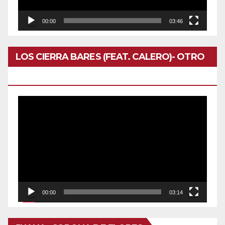
00:00
03:46
LOS CIERRA BARES (FEAT. CALERO)- OTRO
DOMINGO
Reproductor
de
vídeo
00:00
03:14