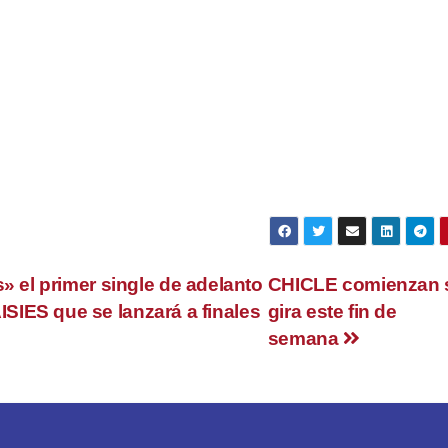
e los clásicos de la era dorada del pop español.
 a todo aquello que supone un obstáculo para ser uno mismo y se
 desaprobación y a ser juzgado, etc.
IO5xUryQ
» el primer single de adelanto
CHICLE comienzan 
IES que se lanzará a finales
gira este fin de
semana