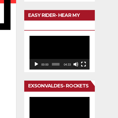
EASY RIDER- HEAR MY
VOICE
Reproductor
evo
de
vídeo
00:00
04:33
EXSONVALDES- ROCKETS
n
Reproductor
de
vídeo