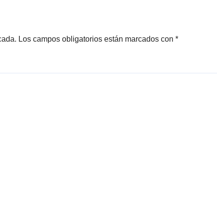
VISTAR ARENA
2
 MADRID
cada.
Los campos obligatorios están marcados con
*