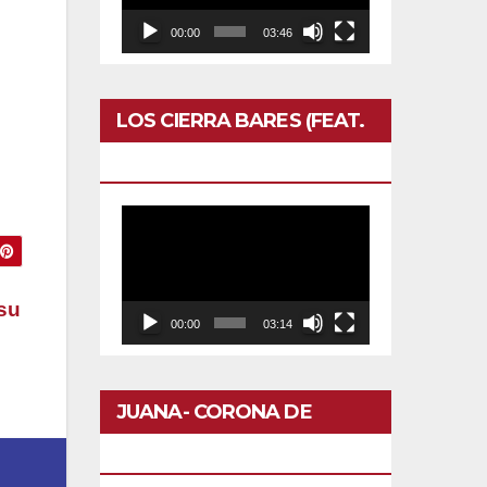
00:00
03:46
r
LOS CIERRA BARES (FEAT.
CALERO)- OTRO DOMINGO
Reproductor
de
vídeo
su
00:00
03:14
JUANA- CORONA DE
FLORES