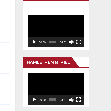
TU VENENO
Reproductor
de
vídeo
00:00
04:32
HAMLET- EN MI PIEL
Reproductor
de
vídeo
00:00
03:31