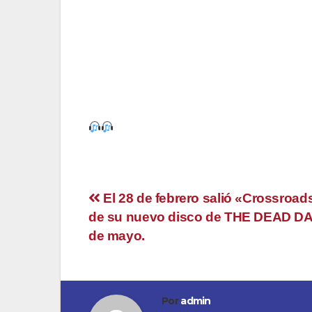
pop neo romántico y con un estribillo digno d
Toxico es una invitación a dar billete de ida
libre: a un trabajo, a un hábito, al miedo a la
https://www.youtube.com/watch?v=qm2
Navegación
El 28 de febrero salió «Crossroads
de su nuevo disco de THE DEAD DAIS
de
de mayo.
entradas
Por
admin