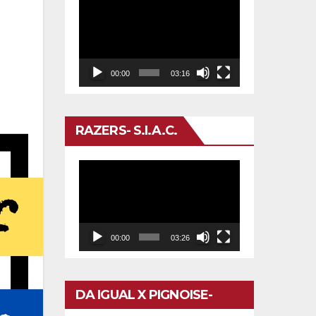
Reproductor
de
vídeo
00:00
03:16
RAZERS- S.I.A.C.
Reproductor
de
vídeo
00:00
03:26
DA IGUAL X PIGNOISE-