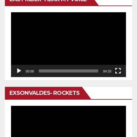
Reproductor
de
vídeo
00:00
04:33
EXSONVALDES- ROCKETS
Reproductor
de
vídeo