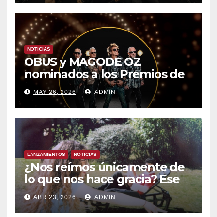
MADRID
NOTICIAS
OBUS y MAGODE OZ
nominados a los Premios de
la Academia de la Música de
MAY 26, 2026
ADMIN
España- Esta noche en La 2
LANZAMIENTOS
NOTICIAS
¿Nos reímos únicamente de
lo que nos hace gracia? Ese
chiste ya me lo has contado,
ABR 23, 2026
ADMIN
el nuevo single de JUAN
ANSELMO