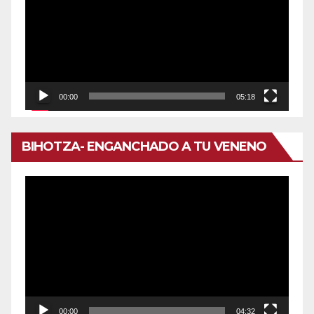
vídeo
00:00
05:18
BIHOTZA- ENGANCHADO A TU VENENO
Reproductor
de
vídeo
00:00
04:32