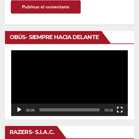
OBÚS- SIEMPRE HACIA DELANTE
Reproductor
de
vídeo
00:00
03:16
RAZERS- S.I.A.C.