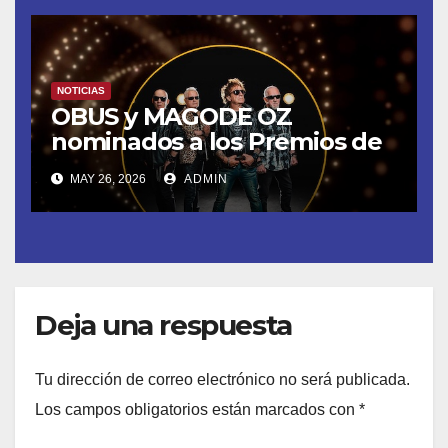
NOTICIAS
OBUS y MAGODE OZ
nominados a los Premios de
la Academia de la Música de
MAY 26, 2026
ADMIN
España- Esta noche en La 2
Deja una respuesta
Tu dirección de correo electrónico no será publicada.
Los campos obligatorios están marcados con
*