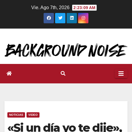
Ir
Vie. Ago 7th, 2026
2:23:10 AM
al
contenido
NOTICIAS
VIDEO
«Si un día yo te dije»,