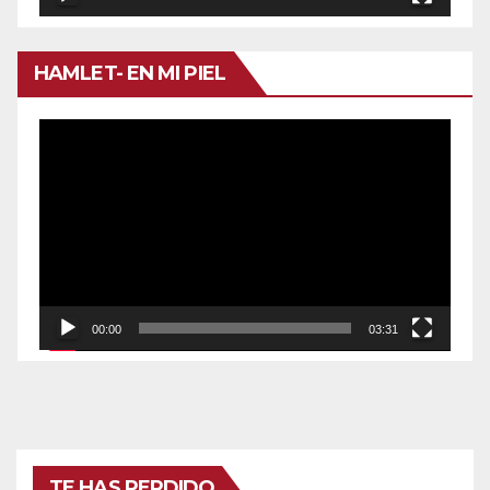
HAMLET- EN MI PIEL
Reproductor
de
vídeo
00:00
03:31
TE HAS PERDIDO