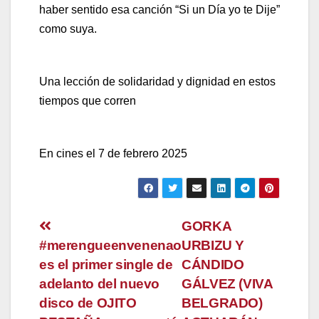
haber sentido esa canción “Si un Día yo te Dije”
como suya.
Una lección de solidaridad y dignidad en estos
tiempos que corren
En cines el 7 de febrero 2025
Navegación
GORKA
#merengueenvenenao
URBIZU Y
de
es el primer single de
CÁNDIDO
entradas
adelanto del nuevo
GÁLVEZ (VIVA
disco de OJITO
BELGRADO)