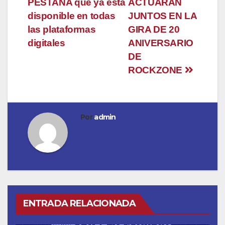
PESTAÑA que ya está
ACTUARÁN
disponible en todas
JUNTOS EN LA
las plataformas
GIRA DE 20
digitales
ANIVERSARIO
DE
ROCKZONE
Por
admin
ENTRADA RELACIONADA