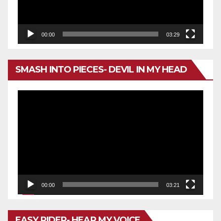
00:00
03:29
SMASH INTO PIECES- DEVIL IN MY HEAD
Reproductor
de
vídeo
00:00
03:21
EASY RIDER- HEAR MY VOICE