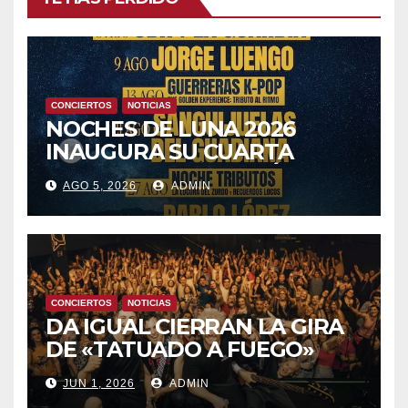
CONCIERTOS
NOTICIAS
NOCHES DE LUNA 2026
INAUGURA SU CUARTA
TEMPORADA ESTE SÁBADO
AGO 5, 2026
ADMIN
8 CON OBK Y LA GUARDIA
CONCIERTOS
NOTICIAS
DA IGUAL CIERRAN LA GIRA
DE «TATUADO A FUEGO»
CON UN LLENO EN LA SALA
JUN 1, 2026
ADMIN
DEL MOVISTAR ARENA DE