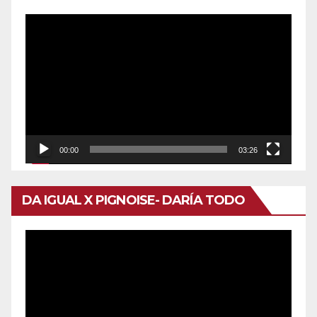
Reproductor
de
vídeo
00:00
03:26
DA IGUAL X PIGNOISE- DARÍA TODO
Reproductor
de
vídeo