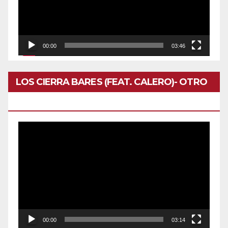
00:00
03:46
LOS CIERRA BARES (FEAT. CALERO)- OTRO
DOMINGO
Reproductor
de
vídeo
00:00
03:14