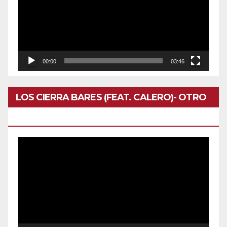
vídeo
00:00
03:46
LOS CIERRA BARES (FEAT. CALERO)- OTRO
DOMINGO
Reproductor
de
vídeo