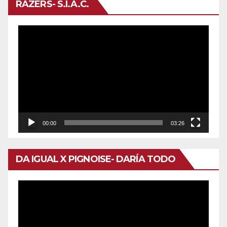
RAZERS- S.I.A.C.
Reproductor
de
vídeo
00:00
03:26
DA IGUAL X PIGNOISE- DARÍA TODO
Reproductor
de
vídeo