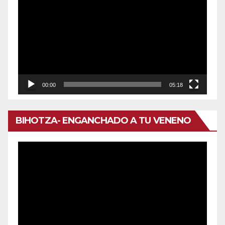
de
vídeo
00:00
05:18
BIHOTZA- ENGANCHADO A TU VENENO
Reproductor
de
vídeo