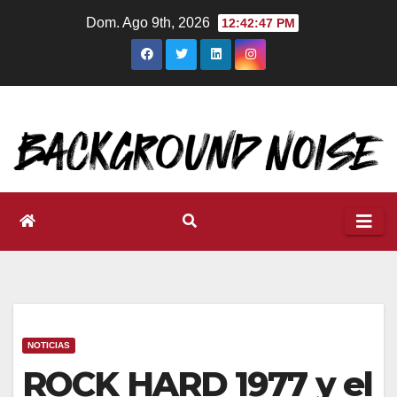
Ir
Dom. Ago 9th, 2026
12:42:48 PM
al
contenido
NOTICIAS
ROCK HARD 1977 y el