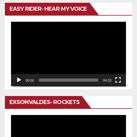
EASY RIDER- HEAR MY VOICE
Reproductor
de
vídeo
00:00
04:33
EXSONVALDES- ROCKETS
Reproductor
de