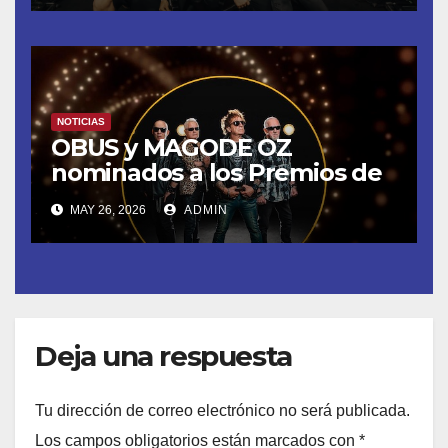
MADRID
NOTICIAS
OBUS y MAGODE OZ
nominados a los Premios de
la Academia de la Música de
MAY 26, 2026
ADMIN
España- Esta noche en La 2
Deja una respuesta
Tu dirección de correo electrónico no será publicada.
Los campos obligatorios están marcados con
*