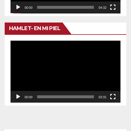
00:00
04:32
HAMLET- EN MI PIEL
Reproductor
de
vídeo
00:00
03:31