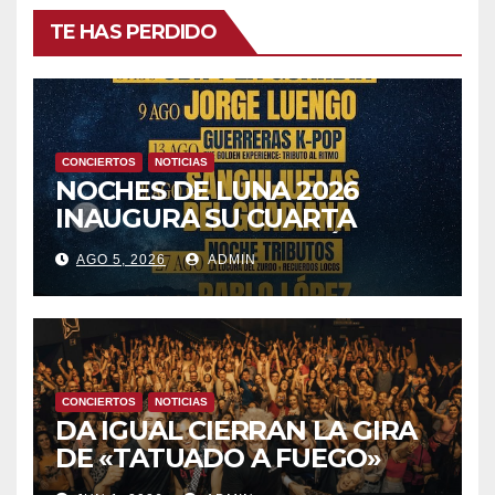
TE HAS PERDIDO
CONCIERTOS
NOTICIAS
NOCHES DE LUNA 2026
INAUGURA SU CUARTA
TEMPORADA ESTE SÁBADO
AGO 5, 2026
ADMIN
8 CON OBK Y LA GUARDIA
CONCIERTOS
NOTICIAS
DA IGUAL CIERRAN LA GIRA
DE «TATUADO A FUEGO»
CON UN LLENO EN LA SALA