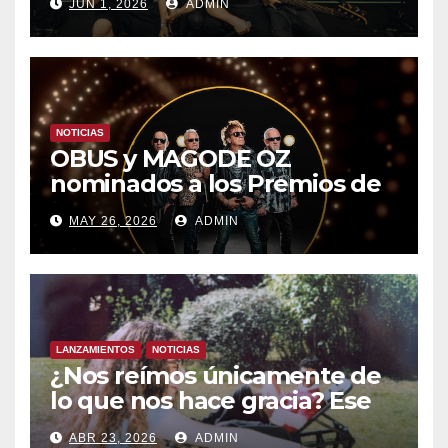
JUN 1, 2026
ADMIN
DEL MOVISTAR ARENA DE
MADRID
NOTICIAS
OBUS y MAGODE OZ
nominados a los Premios de
la Academia de la Música de
MAY 26, 2026
ADMIN
España- Esta noche en La 2
LANZAMIENTOS
NOTICIAS
¿Nos reímos únicamente de
lo que nos hace gracia? Ese
chiste ya me lo has contado,
ABR 23, 2026
ADMIN