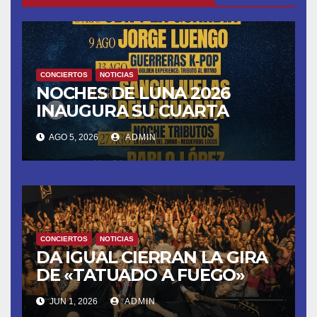
CONCIERTOS
NOTICIAS
NOCHES DE LUNA 2026
INAUGURA SU CUARTA
TEMPORADA ESTE SÁBADO
AGO 5, 2026
ADMIN
8 CON OBK Y LA GUARDIA
CONCIERTOS
NOTICIAS
DA IGUAL CIERRAN LA GIRA
DE «TATUADO A FUEGO»
CON UN LLENO EN LA SALA
JUN 1, 2026
ADMIN
DEL MOVISTAR ARENA DE