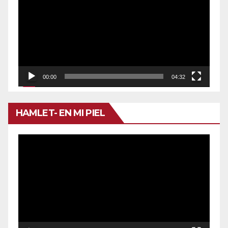
de
vídeo
00:00
04:32
HAMLET- EN MI PIEL
Reproductor
de
vídeo