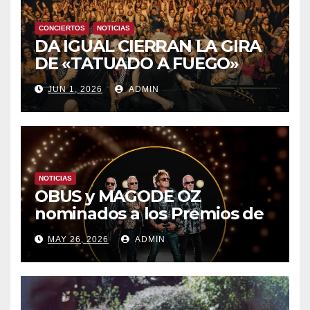
CONCIERTOS
NOTICIAS
DA IGUAL CIERRAN LA GIRA
DE «TATUADO A FUEGO»
CON UN LLENO EN LA SALA
JUN 1, 2026
ADMIN
DEL MOVISTAR ARENA DE
MADRID
NOTICIAS
OBUS y MAGODE OZ
nominados a los Premios de
la Academia de la Música de
MAY 26, 2026
ADMIN
España- Esta noche en La 2