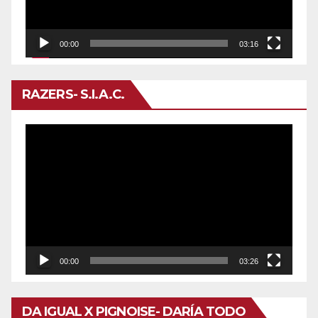
00:00
03:16
RAZERS- S.I.A.C.
Reproductor
de
vídeo
00:00
03:26
DA IGUAL X PIGNOISE- DARÍA TODO