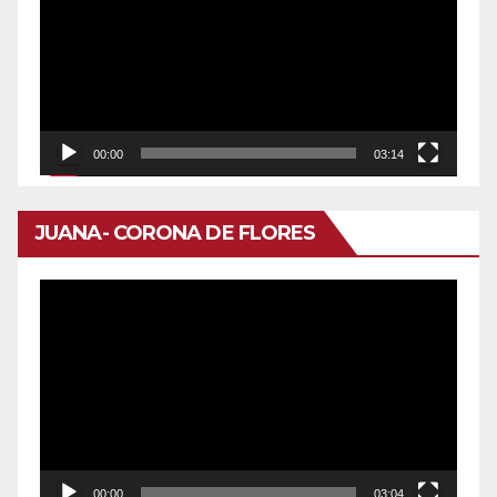
vídeo
00:00
03:14
JUANA- CORONA DE FLORES
Reproductor
de
vídeo
00:00
03:04