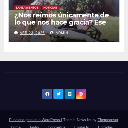
LANZAMIENTOS
NOTICIAS
¿Nos reímos únicamente de
lo que nos hace gracia? Ese
chiste ya me lo has contado,
ABR 23, 2026
ADMIN
el nuevo single de JUAN
ANSELMO
Funciona gracias a WordPress
|
Theme: News Int by
Themeansar
.
Home
Audio
Conciertos
Contacto
Entradas