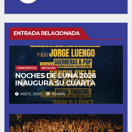
ENTRADA RELACIONADA
CONCIERTOS
NOTICIAS
NOCHES DE LUNA 2026
INAUGURA SU CUARTA
TEMPORADA ESTE SÁBADO
AGO 5, 2026
ADMIN
8 CON OBK Y LA GUARDIA