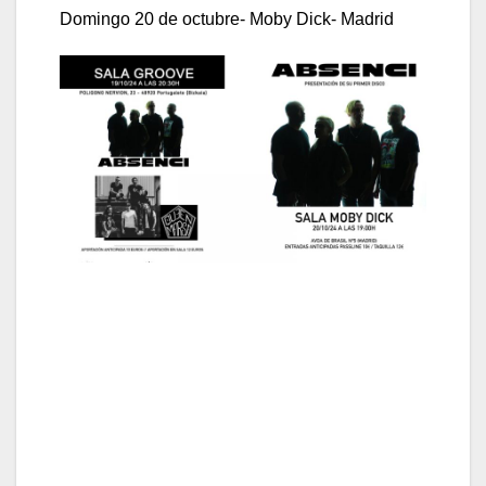
Domingo 20 de octubre- Moby Dick- Madrid
“Punto Y Final”
es el último single de
ABSENCI y el que cierra una serie de sencillos
que la banda ha ido lanzando hasta completar
su álbum debut “Absenci”.
El haber montado una nueva banda tras haber
pasado por otras formaciones, es otra