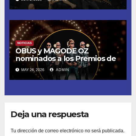
DEL MOVISTAR ARENA DE
MADRID
NOTICIAS
OBUS y MAGODE OZ
nominados a los Premios de
la Academia de la Música de
MAY 26, 2026
ADMIN
España- Esta noche en La 2
Deja una respuesta
Tu dirección de correo electrónico no será publicada.