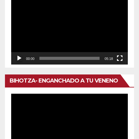
Reproductor
de
vídeo
00:00
05:18
BIHOTZA- ENGANCHADO A TU VENENO
Reproductor
de
vídeo