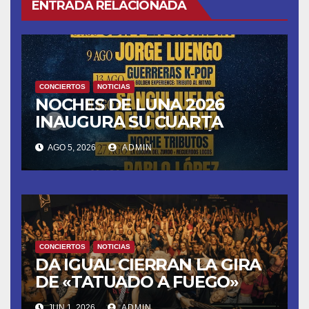
ENTRADA RELACIONADA
CONCIERTOS
NOTICIAS
NOCHES DE LUNA 2026
INAUGURA SU CUARTA
TEMPORADA ESTE SÁBADO
AGO 5, 2026
ADMIN
8 CON OBK Y LA GUARDIA
CONCIERTOS
NOTICIAS
DA IGUAL CIERRAN LA GIRA
DE «TATUADO A FUEGO»
CON UN LLENO EN LA SALA
JUN 1, 2026
ADMIN