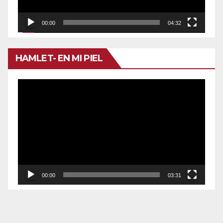
00:00
04:32
HAMLET- EN MI PIEL
Reproductor
de
vídeo
00:00
03:31