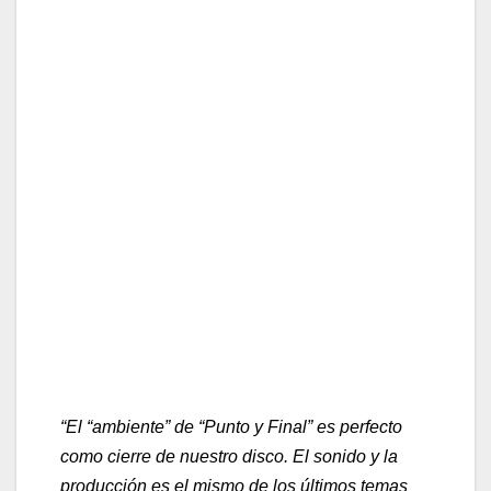
confirmación a querer vivir y disfrutar cada
momento de lo que más les gusta, la música y
los escenarios.
«Absenci», su nuevo disco homónimo se ha
puesto hoy a la venta
18 de octubre
. El álbum
ha salido en formato físico en vinilo y CD y en
formato digital en todas las plataformas.
“No es fácil vivir con miedos pero una vez que
eliges utilizarlos para hacerte más fuerte,
comienzas a crear nuevas historias y a cerrar
otras con un “Punto Y Final”,
comenta su
vocalista Xaro Palmero
“El “ambiente” de “Punto y Final” es perfecto
como cierre de nuestro disco. El sonido y la
producción es el mismo de los últimos temas