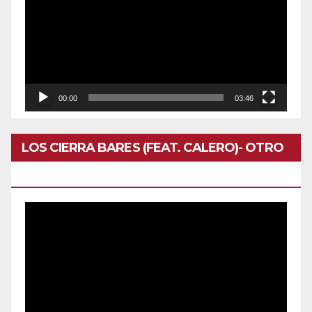
vídeo
00:00
03:46
LOS CIERRA BARES (FEAT. CALERO)- OTRO
DOMINGO
Reproductor
de
vídeo