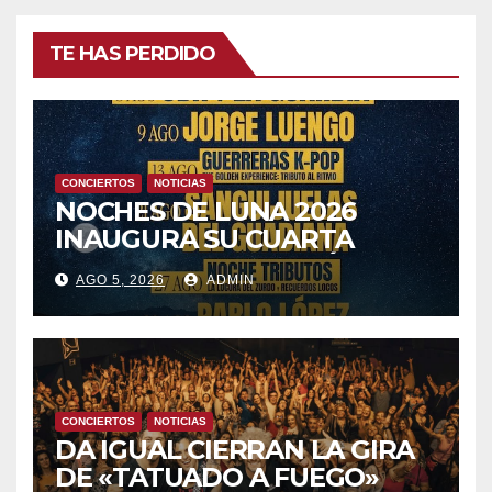
TE HAS PERDIDO
CONCIERTOS
NOTICIAS
NOCHES DE LUNA 2026
INAUGURA SU CUARTA
TEMPORADA ESTE SÁBADO
AGO 5, 2026
ADMIN
8 CON OBK Y LA GUARDIA
CONCIERTOS
NOTICIAS
DA IGUAL CIERRAN LA GIRA
DE «TATUADO A FUEGO»