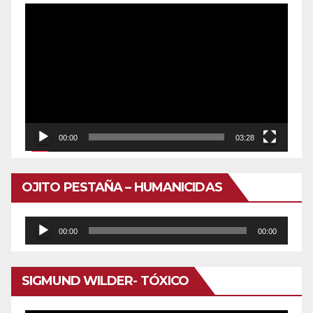
Reproductor
de
vídeo
00:00
03:28
OJITO PESTAÑA – HUMANICIDAS
Reproductor
00:00
00:00
de
audio
SIGMUND WILDER- TÓXICO