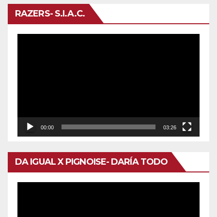
RAZERS- S.I.A.C.
Reproductor
de
vídeo
00:00
03:26
DA IGUAL X PIGNOISE- DARÍA TODO
Reproductor
de