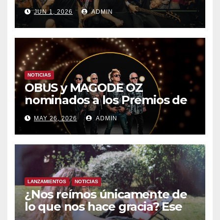
CON UN LLENO EN LA SALA
JUN 1, 2026
ADMIN
DEL MOVISTAR ARENA DE
MADRID
NOTICIAS
OBUS y MAGODE OZ
nominados a los Premios de
la Academia de la Música de
MAY 26, 2026
ADMIN
España- Esta noche en La 2
LANZAMIENTOS
NOTICIAS
¿Nos reímos únicamente de
lo que nos hace gracia? Ese
chiste ya me lo has contado,