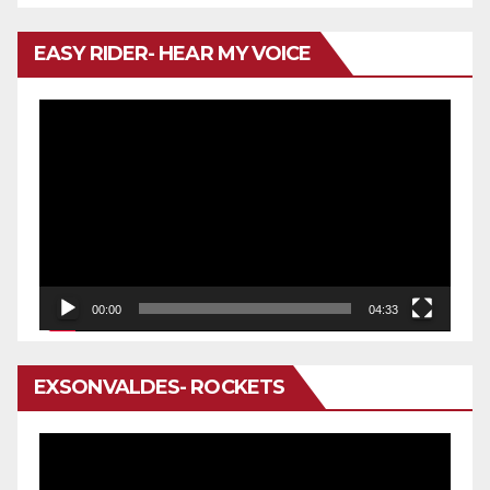
EASY RIDER- HEAR MY VOICE
Reproductor
de
vídeo
00:00
04:33
EXSONVALDES- ROCKETS
Reproductor
de