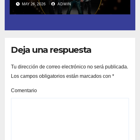
la Academia de la Música de
MAY 26, 2026
ADMIN
España- Esta noche en La 2
Deja una respuesta
Tu dirección de correo electrónico no será publicada.
Los campos obligatorios están marcados con
*
Comentario