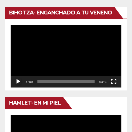
BIHOTZA- ENGANCHADO A TU VENENO
Reproductor
de
vídeo
00:00
04:32
HAMLET- EN MI PIEL
Reproductor
de