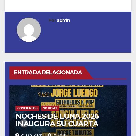
Por
admin
ENTRADA RELACIONADA
CONCIERTOS
NOTICIAS
NOCHES DE LUNA 2026
INAUGURA SU CUARTA
TEMPORADA ESTE SÁBADO
AGO 5, 2026
ADMIN