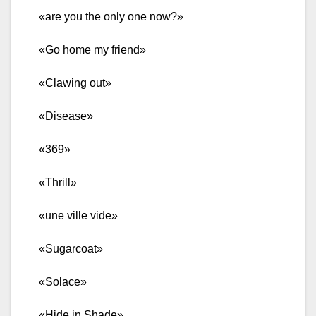
«are you the only one now?»
«Go home my friend»
«Clawing out»
«Disease»
«369»
«Thrill»
«une ville vide»
«Sugarcoat»
«Solace»
«Hide in Shade»