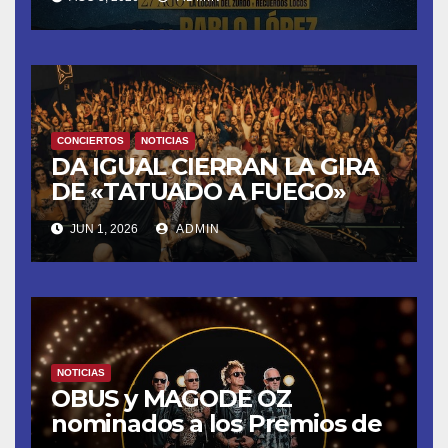
8 CON OBK Y LA GUARDIA
CONCIERTOS
NOTICIAS
DA IGUAL CIERRAN LA GIRA
DE «TATUADO A FUEGO»
CON UN LLENO EN LA SALA
JUN 1, 2026
ADMIN
DEL MOVISTAR ARENA DE
MADRID
NOTICIAS
OBUS y MAGODE OZ
nominados a los Premios de