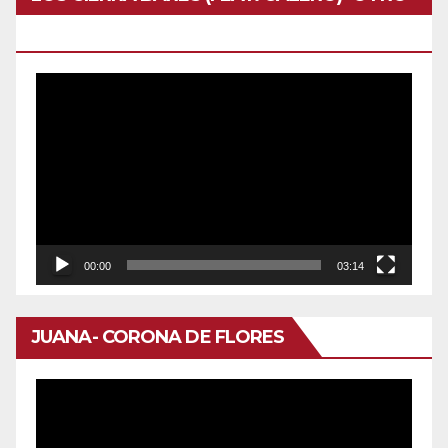
DOMINGO
Reproductor
de
vídeo
00:00
03:14
JUANA- CORONA DE FLORES
Reproductor
de