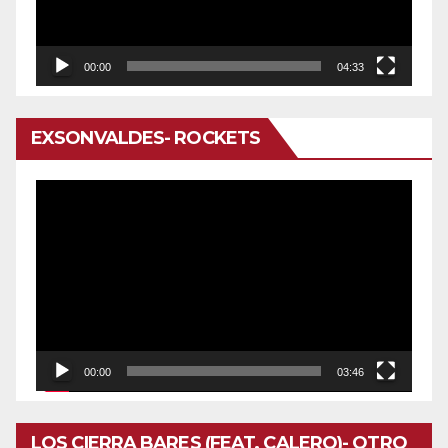
00:00
04:33
EXSONVALDES- ROCKETS
Reproductor
de
vídeo
00:00
03:46
LOS CIERRA BARES (FEAT. CALERO)- OTRO