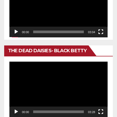
vídeo
00:00
03:04
THE DEAD DAISIES- BLACK BETTY
Reproductor
de
vídeo
00:00
03:28