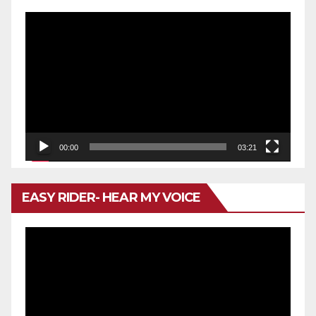
Reproductor
de
vídeo
00:00
03:21
EASY RIDER- HEAR MY VOICE
Reproductor
de
vídeo