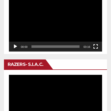
Reproductor
de
vídeo
00:00
03:16
RAZERS- S.I.A.C.
Reproductor
de
vídeo