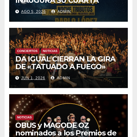
INAUGURA SU CUARTA
TEMPORADA ESTE SÁBADO
AGO 5, 2026
ADMIN
8 CON OBK Y LA GUARDIA
CONCIERTOS
NOTICIAS
DA IGUAL CIERRAN LA GIRA
DE «TATUADO A FUEGO»
CON UN LLENO EN LA SALA
JUN 1, 2026
ADMIN
DEL MOVISTAR ARENA DE
MADRID
NOTICIAS
OBUS y MAGODE OZ
nominados a los Premios de