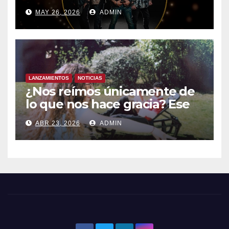
la Academia de la Música de
MAY 26, 2026
ADMIN
España- Esta noche en La 2
LANZAMIENTOS
NOTICIAS
¿Nos reímos únicamente de
lo que nos hace gracia? Ese
chiste ya me lo has contado,
ABR 23, 2026
ADMIN
el nuevo single de JUAN
ANSELMO