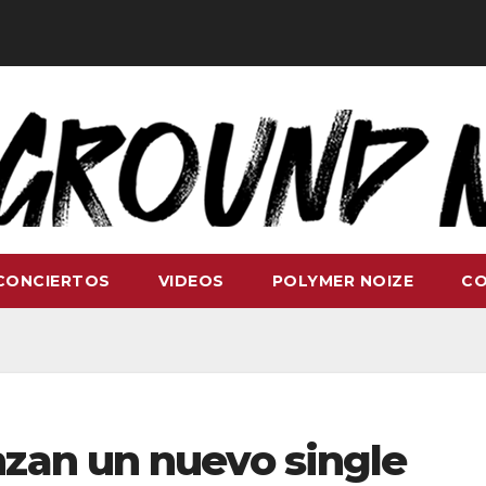
CONCIERTOS
VIDEOS
POLYMER NOIZE
C
zan un nuevo single