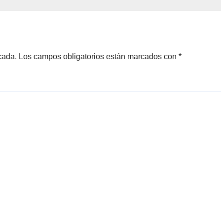
LA DEL
Esta noche en L
VISTAR ARENA
2
 MADRID
cada.
Los campos obligatorios están marcados con
*