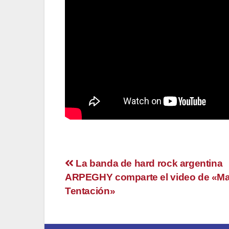
Navegación
La banda de hard rock argentina
ARPEGHY comparte el video de «Ma
de
Tentación»
entradas