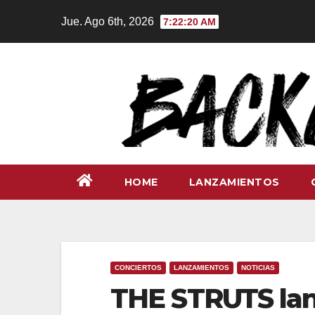
Ir
Jue. Ago 6th, 2026
7:22:22 AM
al
contenido
HOME
LANZAMIENTOS
CONCIERTOS
LANZAMIENTOS
NOTICIAS
THE STRUTS lan