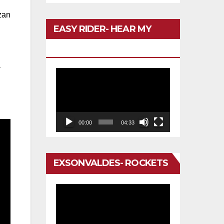
zan
EASY RIDER- HEAR MY
VOICE
a
Reproductor
de
vídeo
00:00
04:33
EXSONVALDES- ROCKETS
Reproductor
de
vídeo