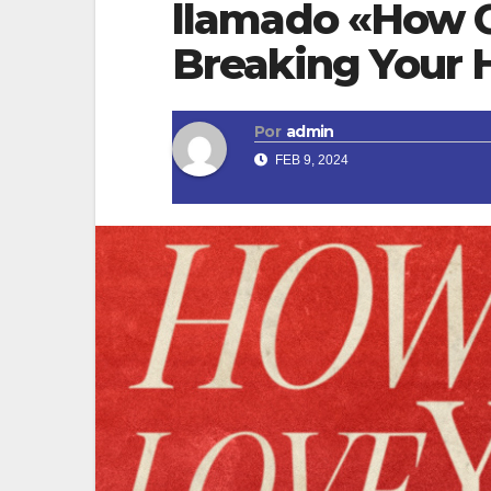
llamado «How C
Breaking Your 
Por
admin
FEB 9, 2024