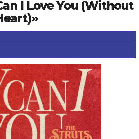
an I Love You (Without
Heart)»