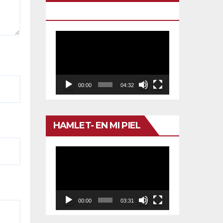
TU VENENO
Reproductor
de
vídeo
00:00
04:32
HAMLET- EN MI PIEL
Reproductor
de
vídeo
00:00
03:31