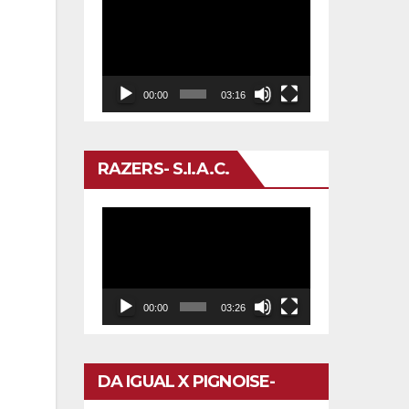
Reproductor
de
vídeo
00:00
03:16
RAZERS- S.I.A.C.
Reproductor
de
vídeo
00:00
03:26
DA IGUAL X PIGNOISE-