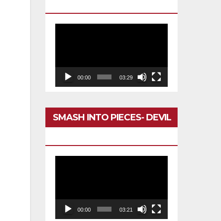
DARÍA TODO
Reproductor
de
vídeo
00:00
03:29
SMASH INTO PIECES- DEVIL
IN MY HEAD
Reproductor
de
vídeo
00:00
03:21