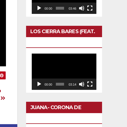
00:00
03:46
LOS CIERRA BARES (FEAT.
CALERO)- OTRO DOMINGO
Reproductor
de
vídeo
00:00
03:14
o
d
JUANA- CORONA DE
FLORES