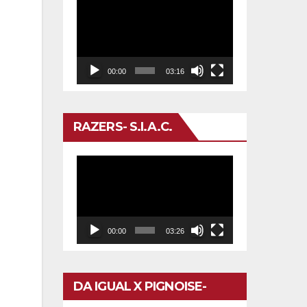
Reproductor
de
vídeo
00:00
03:16
RAZERS- S.I.A.C.
Reproductor
de
vídeo
00:00
03:26
DA IGUAL X PIGNOISE-