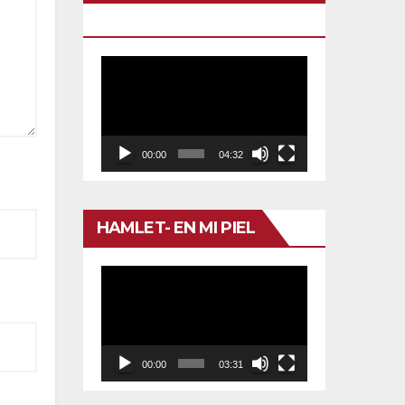
TU VENENO
Reproductor
de
vídeo
00:00
04:32
HAMLET- EN MI PIEL
Reproductor
de
vídeo
00:00
03:31