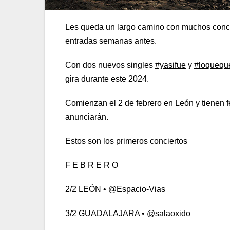
Les queda un largo camino con muchos concie
entradas semanas antes.
Con dos nuevos singles
#yasifue
y
#loquequ
gira durante este 2024.
Comienzan el 2 de febrero en León y tienen 
anunciarán.
Estos son los primeros conciertos
F E B R E R O
2/2 LEÓN • @Espacio-Vias
3/2 GUADALAJARA • @salaoxido