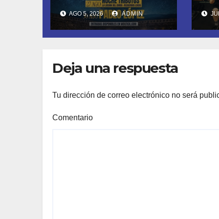
SU CUARTA
DE
AGO 5, 2026
ADMIN
JUN
TEMPORADA
FU
ESTE SÁBADO 8
LL
CON OBK Y LA
SA
GUARDIA
MO
Deja una respuesta
DE
Tu dirección de correo electrónico no será publi
Comentario