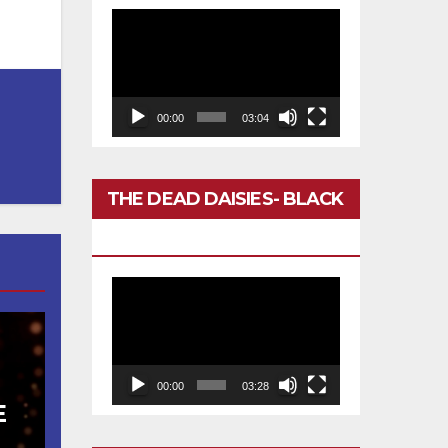
Reproductor
de
vídeo
00:00
03:04
THE DEAD DAISIES- BLACK
BETTY
Reproductor
de
vídeo
00:00
03:28
E