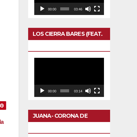
00:00
03:46
LOS CIERRA BARES (FEAT.
CALERO)- OTRO DOMINGO
Reproductor
de
vídeo
00:00
03:14
JUANA- CORONA DE
la
FLORES