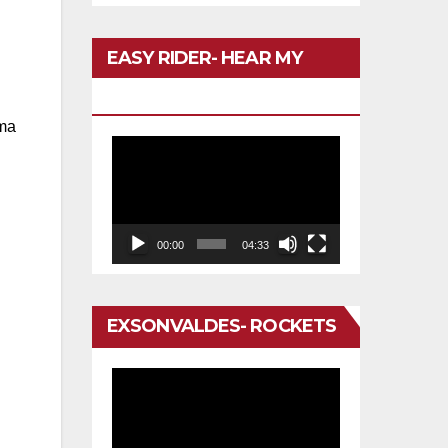
EASY RIDER- HEAR MY
VOICE
ima
Reproductor
de
vídeo
00:00
04:33
EXSONVALDES- ROCKETS
Reproductor
de
vídeo