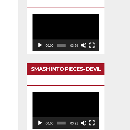
DARÍA TODO
Reproductor
de
vídeo
00:00
03:29
SMASH INTO PIECES- DEVIL
IN MY HEAD
Reproductor
de
vídeo
00:00
03:21