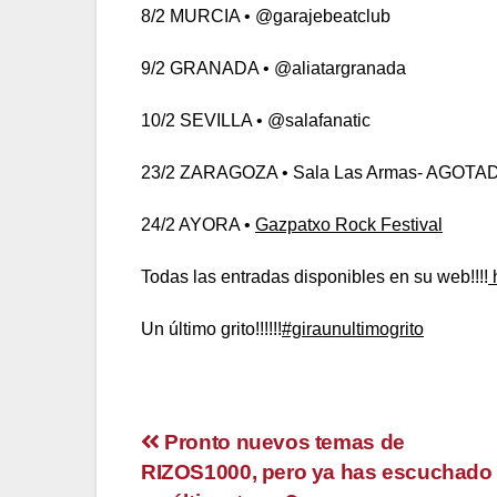
8/2 MURCIA • @garajebeatclub
9/2 GRANADA • @aliatargranada
10/2 SEVILLA • @salafanatic
23/2 ZARAGOZA • Sala Las Armas- AGOTAD
24/2 AYORA •
Gazpatxo Rock Festival
Todas las entradas disponibles en su web!!!!
h
Un último grito!!!!!!
#giraunultimogrito
Navegación
Pronto nuevos temas de
RIZOS1000, pero ya has escuchado
de