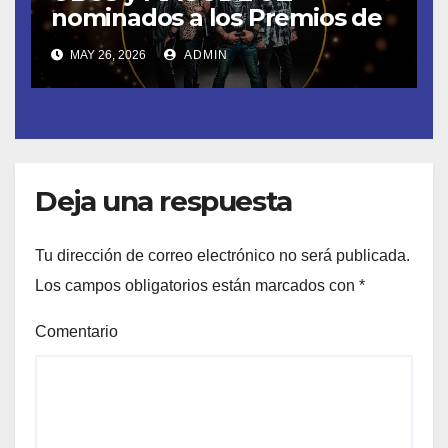
nominados a los Premios de
la Academia de la Música de
MAY 26, 2026
ADMIN
España- Esta noche en La 2
Deja una respuesta
Tu dirección de correo electrónico no será publicada.
Los campos obligatorios están marcados con
*
Comentario