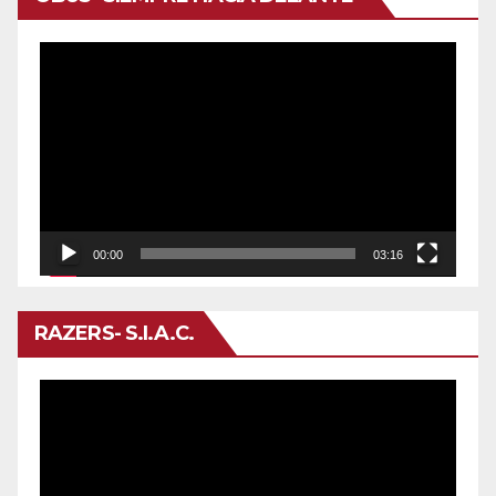
Reproductor
de
vídeo
00:00
03:16
RAZERS- S.I.A.C.
Reproductor
de
vídeo