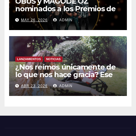
OBUS y MAGODE OZ
nominados a los Premios de
la Academia de la Música de
MAY 26, 2026
ADMIN
España- Esta noche en La 2
LANZAMIENTOS
NOTICIAS
¿Nos reímos únicamente de
lo que nos hace gracia? Ese
chiste ya me lo has contado,
ABR 23, 2026
ADMIN
el nuevo single de JUAN
ANSELMO