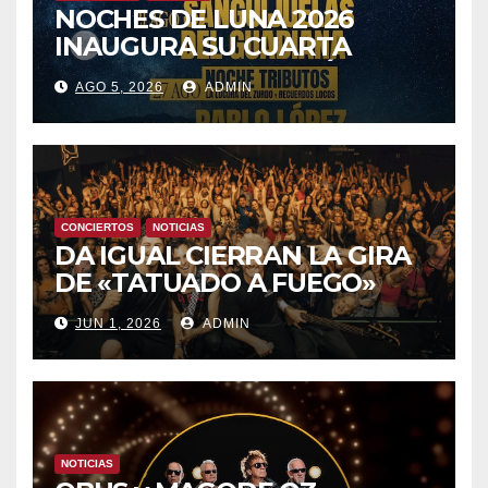
NOCHES DE LUNA 2026
INAUGURA SU CUARTA
TEMPORADA ESTE SÁBADO
AGO 5, 2026
ADMIN
8 CON OBK Y LA GUARDIA
CONCIERTOS
NOTICIAS
DA IGUAL CIERRAN LA GIRA
DE «TATUADO A FUEGO»
CON UN LLENO EN LA SALA
JUN 1, 2026
ADMIN
DEL MOVISTAR ARENA DE
MADRID
NOTICIAS