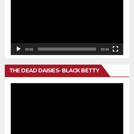
de
vídeo
00:00
03:04
THE DEAD DAISIES- BLACK BETTY
Reproductor
de
vídeo