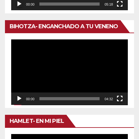
00:00
05:18
BIHOTZA- ENGANCHADO A TU VENENO
Reproductor
de
vídeo
00:00
04:32
HAMLET- EN MI PIEL
Reproductor