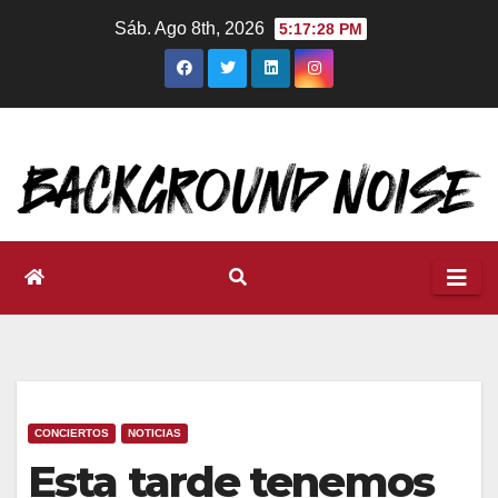
Ir
Sáb. Ago 8th, 2026
5:17:29 PM
al
contenido
CONCIERTOS
NOTICIAS
Esta tarde tenemos