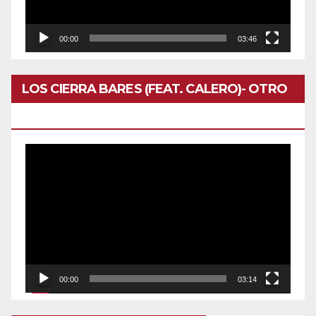
00:00
03:46
LOS CIERRA BARES (FEAT. CALERO)- OTRO
DOMINGO
Reproductor
de
vídeo
00:00
03:14