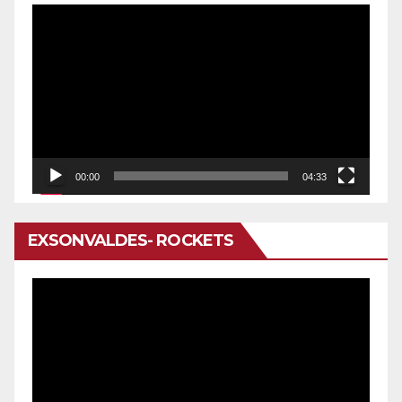
Reproductor
de
vídeo
00:00
04:33
EXSONVALDES- ROCKETS
Reproductor
de
vídeo