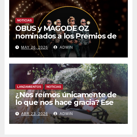
NOTICIAS
OBUS y MAGODE OZ
nominados a los Premios de
la Academia de la Música de
MAY 26, 2026
ADMIN
España- Esta noche en La 2
LANZAMIENTOS
NOTICIAS
¿Nos reímos únicamente de
lo que nos hace gracia? Ese
chiste ya me lo has contado,
ABR 23, 2026
ADMIN
el nuevo single de JUAN
ANSELMO