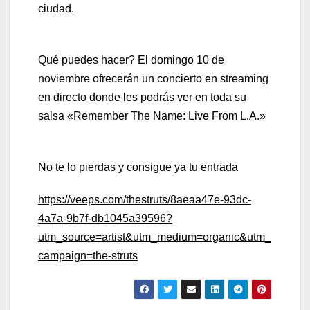
ciudad.
Qué puedes hacer? El domingo 10 de
noviembre ofrecerán un concierto en streaming
en directo donde les podrás ver en toda su
salsa «Remember The Name: Live From L.A.»
No te lo pierdas y consigue ya tu entrada
https://veeps.com/thestruts/8aeaa47e-93dc-
4a7a-9b7f-db1045a39596?
utm_source=artist&utm_medium=organic&utm_
campaign=the-struts