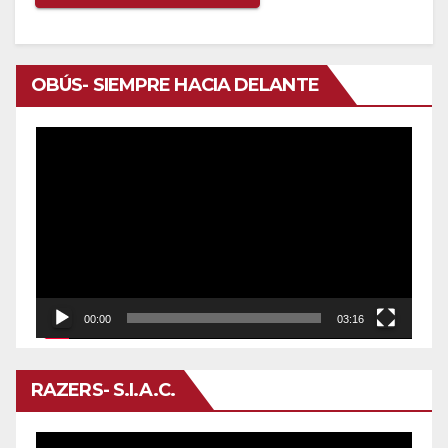
OBÚS- SIEMPRE HACIA DELANTE
Reproductor
de
vídeo
00:00
03:16
RAZERS- S.I.A.C.
Reproductor