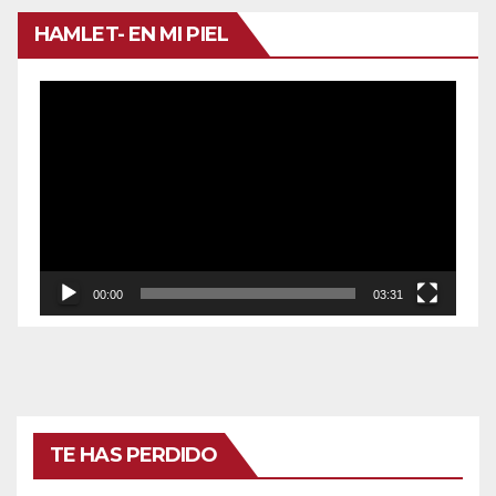
HAMLET- EN MI PIEL
Reproductor
de
vídeo
00:00
03:31
TE HAS PERDIDO