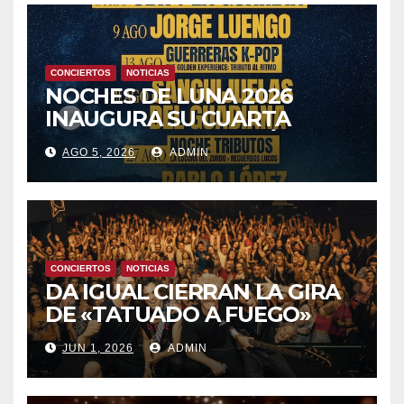
CONCIERTOS
NOTICIAS
NOCHES DE LUNA 2026
INAUGURA SU CUARTA
TEMPORADA ESTE SÁBADO
AGO 5, 2026
ADMIN
8 CON OBK Y LA GUARDIA
CONCIERTOS
NOTICIAS
DA IGUAL CIERRAN LA GIRA
DE «TATUADO A FUEGO»
CON UN LLENO EN LA SALA
JUN 1, 2026
ADMIN
DEL MOVISTAR ARENA DE
MADRID