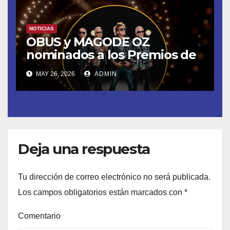
NOTICIAS
OBUS y MAGODE OZ
nominados a los Premios de
la Academia de la Música de
MAY 26, 2026
ADMIN
España- Esta noche en La 2
Deja una respuesta
Tu dirección de correo electrónico no será publicada.
Los campos obligatorios están marcados con
*
Comentario