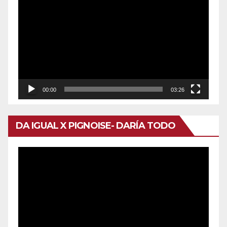
de
vídeo
00:00
03:26
DA IGUAL X PIGNOISE- DARÍA TODO
Reproductor
de
vídeo