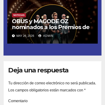
NOTICIAS
OBUS y MAGODE OZ
nominados a los Premios de
la Academia de la Música de
MAY 26, 2026
ADMIN
España- Esta noche en La 2
Deja una respuesta
Tu dirección de correo electrónico no será publicada.
Los campos obligatorios están marcados con
*
Comentario