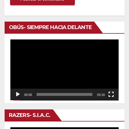
OBÚS- SIEMPRE HACIA DELANTE
Reproductor
de
vídeo
00:00
03:16
RAZERS- S.I.A.C.