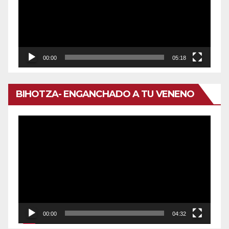
00:00
05:18
BIHOTZA- ENGANCHADO A TU VENENO
Reproductor
de
vídeo
00:00
04:32