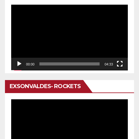
Reproductor
de
vídeo
00:00
04:33
EXSONVALDES- ROCKETS
Reproductor
de
vídeo