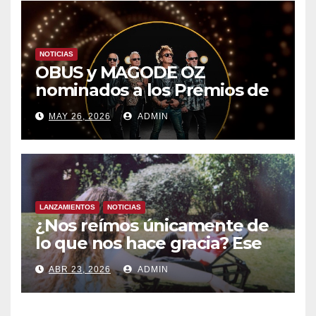
NOTICIAS
OBUS y MAGODE OZ
nominados a los Premios de
la Academia de la Música de
MAY 26, 2026
ADMIN
España- Esta noche en La 2
LANZAMIENTOS
NOTICIAS
¿Nos reímos únicamente de
lo que nos hace gracia? Ese
chiste ya me lo has contado,
ABR 23, 2026
ADMIN
el nuevo single de JUAN
ANSELMO