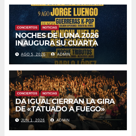
CONCIERTOS
NOTICIAS
NOCHES DE LUNA 2026
INAUGURA SU CUARTA
TEMPORADA ESTE SÁBADO
AGO 5, 2026
ADMIN
8 CON OBK Y LA GUARDIA
CONCIERTOS
NOTICIAS
DA IGUAL CIERRAN LA GIRA
DE «TATUADO A FUEGO»
CON UN LLENO EN LA SALA
JUN 1, 2026
ADMIN
DEL MOVISTAR ARENA DE
MADRID