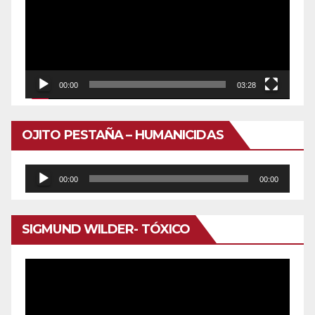
vídeo
00:00
03:28
OJITO PESTAÑA – HUMANICIDAS
Reproductor
00:00
00:00
de
audio
SIGMUND WILDER- TÓXICO
Reproductor
de
vídeo