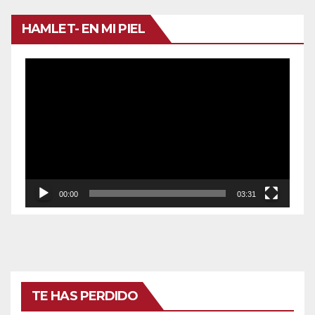
HAMLET- EN MI PIEL
Reproductor
de
vídeo
00:00
03:31
TE HAS PERDIDO