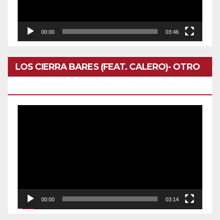
00:00
03:46
LOS CIERRA BARES (FEAT. CALERO)- OTRO
DOMINGO
Reproductor
de
vídeo
00:00
03:14