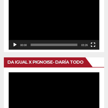
Reproductor
de
vídeo
00:00
03:26
DA IGUAL X PIGNOISE- DARÍA TODO
Reproductor
de
vídeo