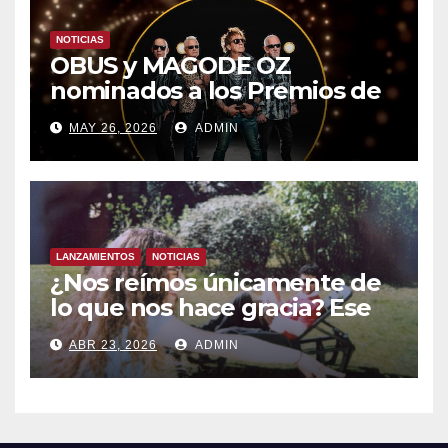
NOTICIAS
OBUS y MAGODE OZ
nominados a los Premios de
la Academia de la Música de
MAY 26, 2026
ADMIN
España- Esta noche en La 2
LANZAMIENTOS
NOTICIAS
¿Nos reímos únicamente de
lo que nos hace gracia? Ese
chiste ya me lo has contado,
ABR 23, 2026
ADMIN
el nuevo single de JUAN
ANSELMO