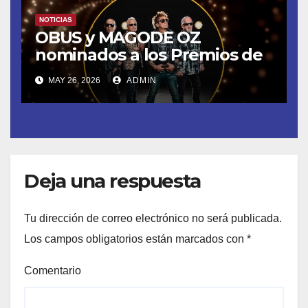
NOTICIAS
OBUS y MAGODE OZ
nominados a los Premios de
la Academia de la Música de
MAY 26, 2026
ADMIN
España- Esta noche en La 2
Deja una respuesta
Tu dirección de correo electrónico no será publicada.
Los campos obligatorios están marcados con
*
Comentario