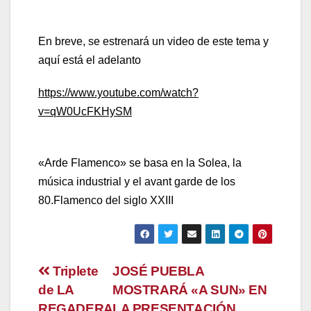
En breve, se estrenará un video de este tema y
aquí está el adelanto
https://www.youtube.com/watch?
v=qW0UcFKHySM
«Arde Flamenco» se basa en la Solea, la
música industrial y el avant garde de los
80.Flamenco del siglo XXIII
Navegación
Triplete
JOSÉ PUEBLA
de LA
MOSTRARÁ «A SUN» EN
de
REGADERA
LA PRESENTACIÓN