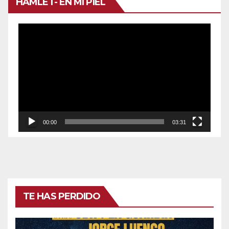
HAMLET- EN MI PIEL
Reproductor
de
vídeo
00:00
03:31
TE HAS PERDIDO