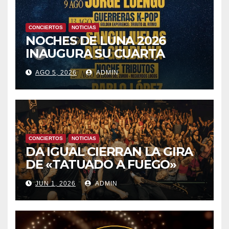
CONCIERTOS
NOTICIAS
NOCHES DE LUNA 2026
INAUGURA SU CUARTA
TEMPORADA ESTE SÁBADO
AGO 5, 2026
ADMIN
8 CON OBK Y LA GUARDIA
CONCIERTOS
NOTICIAS
DA IGUAL CIERRAN LA GIRA
DE «TATUADO A FUEGO»
CON UN LLENO EN LA SALA
JUN 1, 2026
ADMIN
DEL MOVISTAR ARENA DE
MADRID