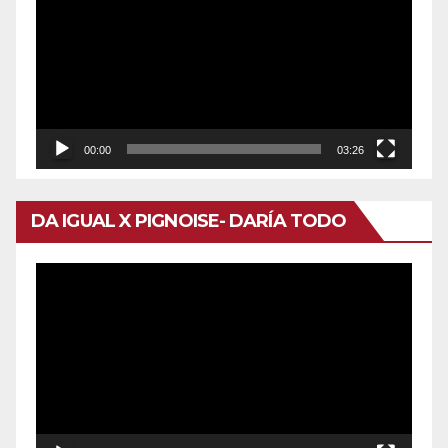
de
vídeo
00:00
03:26
DA IGUAL X PIGNOISE- DARÍA TODO
Reproductor
de
vídeo