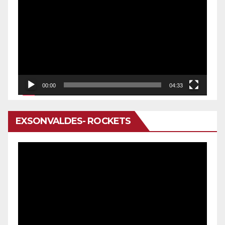
de
vídeo
00:00
04:33
EXSONVALDES- ROCKETS
Reproductor
de
vídeo