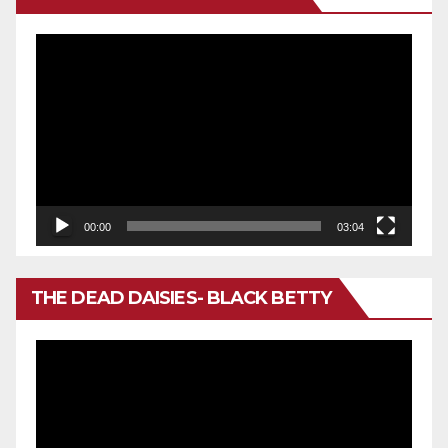
Reproductor
de
vídeo
00:00
03:04
THE DEAD DAISIES- BLACK BETTY
Reproductor
de
vídeo