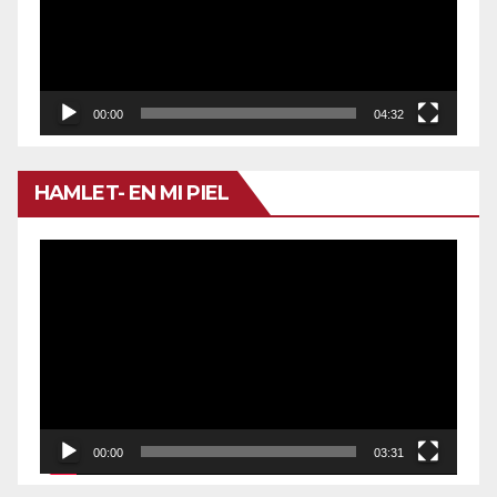
00:00
04:32
HAMLET- EN MI PIEL
Reproductor
de
vídeo
00:00
03:31