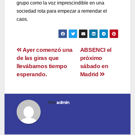
grupo como la voz imprescindible en una
sociedad rota para empezar a remendar el
caos.
Navegación
Ayer comenzó una
ABSENCI el
de las giras que
próximo
de
llevábamos tiempo
sábado en
entradas
esperando.
Madrid
Por
admin