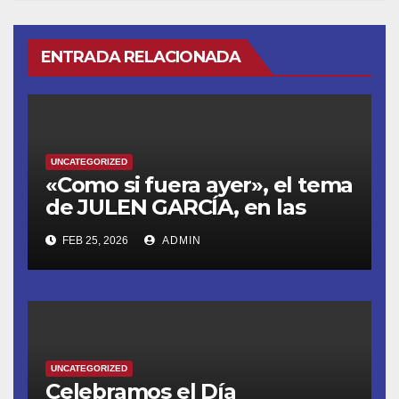
ENTRADA RELACIONADA
UNCATEGORIZED
«Como si fuera ayer», el tema
de JULEN GARCÍA, en las
sesiones de CRVDO
FEB 25, 2026
ADMIN
UNCATEGORIZED
Celebramos el Día