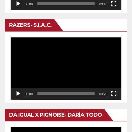
00:00
03:16
RAZERS- S.I.A.C.
Reproductor
de
vídeo
00:00
03:26
DA IGUAL X PIGNOISE- DARÍA TODO
Reproductor