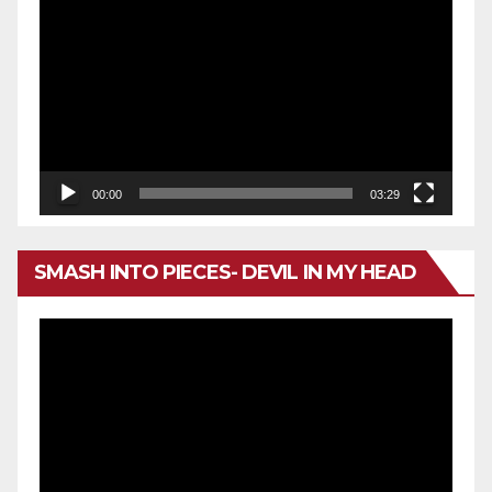
de
vídeo
00:00
03:29
SMASH INTO PIECES- DEVIL IN MY HEAD
Reproductor
de
vídeo