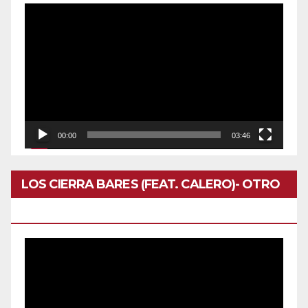
Reproductor
de
vídeo
00:00
03:46
LOS CIERRA BARES (FEAT. CALERO)- OTRO
DOMINGO
Reproductor
de
vídeo