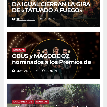
DA IGUAL CIERRAN LA GIRA
DE «TATUADO A FUEGO»
CON UN LLENO EN LA SALA
JUN 1, 2026
ADMIN
DEL MOVISTAR ARENA DE
MADRID
NOTICIAS
OBUS y MAGODE OZ
nominados a los Premios de
la Academia de la Música de
MAY 26, 2026
ADMIN
España- Esta noche en La 2
LANZAMIENTOS
NOTICIAS