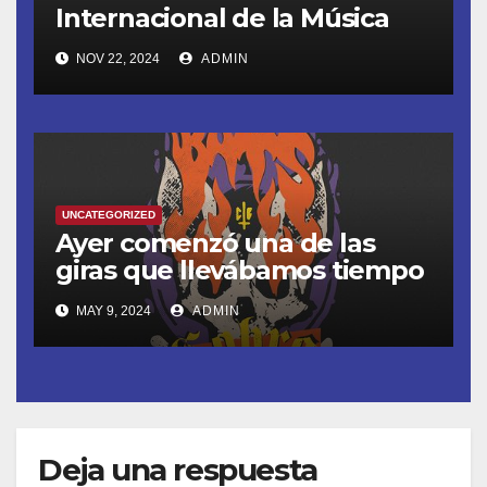
Internacional de la Música
con nuevos lanzamientos
NOV 22, 2024
ADMIN
UNCATEGORIZED
Ayer comenzó una de las
giras que llevábamos tiempo
esperando.
MAY 9, 2024
ADMIN
Deja una respuesta