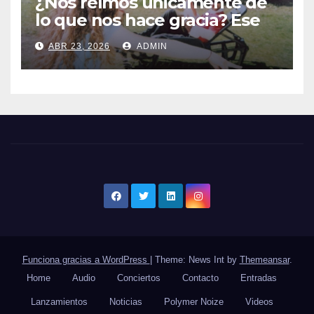
¿Nos reímos únicamente de
lo que nos hace gracia? Ese
chiste ya me lo has contado,
ABR 23, 2026
ADMIN
el nuevo single de JUAN
ANSELMO
Funciona gracias a WordPress
|
Theme: News Int by
Themeansar
.
Home
Audio
Conciertos
Contacto
Entradas
Lanzamientos
Noticias
Polymer Noize
Videos