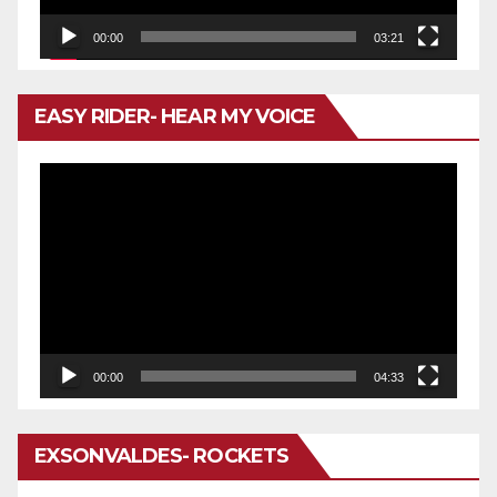
00:00
03:21
EASY RIDER- HEAR MY VOICE
Reproductor
de
vídeo
00:00
04:33
EXSONVALDES- ROCKETS