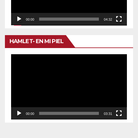
00:00
04:32
HAMLET- EN MI PIEL
Reproductor
de
vídeo
00:00
03:31