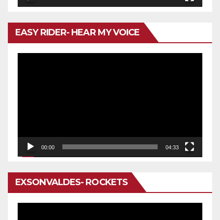
EASY RIDER- HEAR MY VOICE
Reproductor
de
vídeo
00:00
04:33
EXSONVALDES- ROCKETS
Reproductor