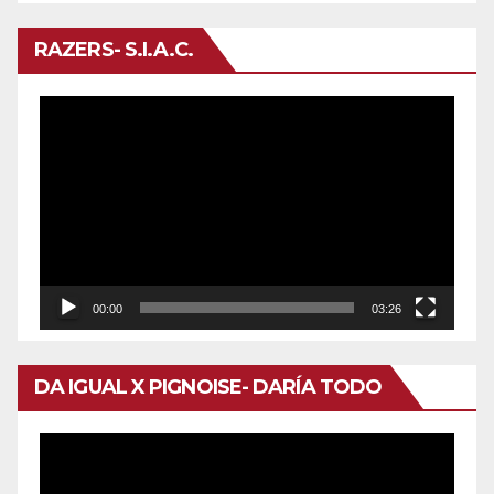
RAZERS- S.I.A.C.
Reproductor
de
vídeo
00:00
03:26
DA IGUAL X PIGNOISE- DARÍA TODO
Reproductor
de