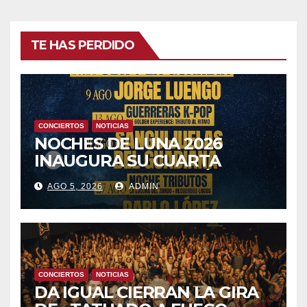
TE HAS PERDIDO
CONCIERTOS
NOTICIAS
NOCHES DE LUNA 2026
INAUGURA SU CUARTA
TEMPORADA ESTE SÁBADO
AGO 5, 2026
ADMIN
8 CON OBK Y LA GUARDIA
CONCIERTOS
NOTICIAS
DA IGUAL CIERRAN LA GIRA