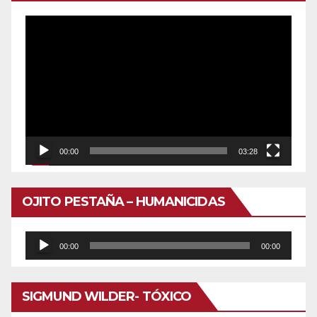
Reproductor
de
vídeo
00:00
03:28
OJITO PESTAÑA – HUMANICIDAS
Reproductor
00:00
00:00
de
audio
SIGMUND WILDER- TÓXICO