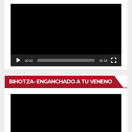
Reproductor
de
vídeo
00:00
05:18
BIHOTZA- ENGANCHADO A TU VENENO
Reproductor
de
vídeo