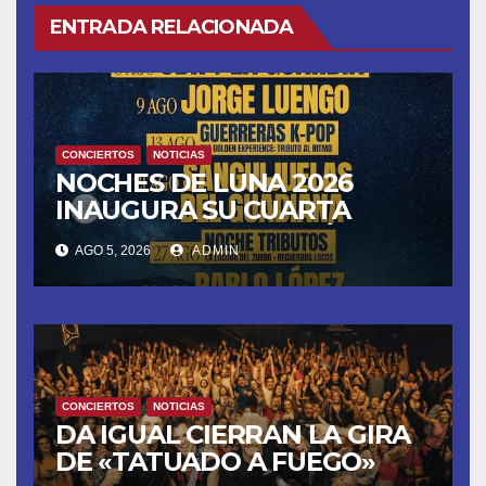
ENTRADA RELACIONADA
CONCIERTOS
NOTICIAS
NOCHES DE LUNA 2026
INAUGURA SU CUARTA
TEMPORADA ESTE SÁBADO
AGO 5, 2026
ADMIN
8 CON OBK Y LA GUARDIA
CONCIERTOS
NOTICIAS
DA IGUAL CIERRAN LA GIRA
DE «TATUADO A FUEGO»