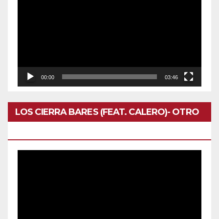
de
vídeo
00:00
03:46
LOS CIERRA BARES (FEAT. CALERO)- OTRO
DOMINGO
Reproductor
de
vídeo