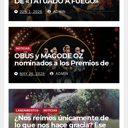
DE «TATUADO A FUEGO»
CON UN LLENO EN LA SALA
JUN 1, 2026
ADMIN
DEL MOVISTAR ARENA DE
MADRID
NOTICIAS
OBUS y MAGODE OZ
nominados a los Premios de
la Academia de la Música de
MAY 26, 2026
ADMIN
España- Esta noche en La 2
LANZAMIENTOS
NOTICIAS
¿Nos reímos únicamente de
lo que nos hace gracia? Ese