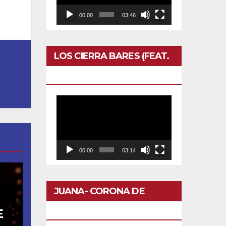
00:00
03:46
LOS CIERRA BARES (FEAT.
CALERO)- OTRO DOMINGO
Reproductor
de
vídeo
00:00
03:14
JUANA- CORONA DE
FLORES
E