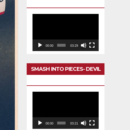
DARÍA TODO
Reproductor
de
vídeo
00:00
03:29
SMASH INTO PIECES- DEVIL
IN MY HEAD
Reproductor
de
vídeo
00:00
03:21