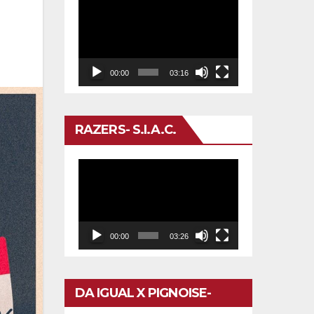
Reproductor
de
vídeo
00:00
03:16
RAZERS- S.I.A.C.
Reproductor
de
vídeo
00:00
03:26
DA IGUAL X PIGNOISE-