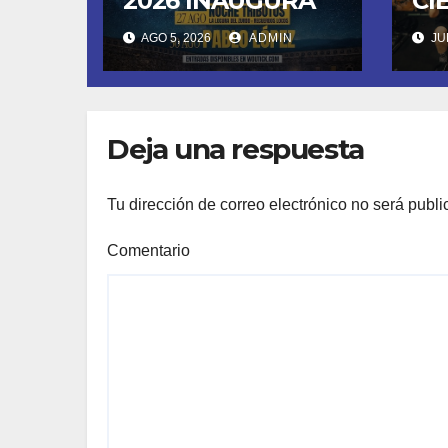
2026 INAUGURA
CI
SU CUARTA
DE
AGO 5, 2026
ADMIN
JUN
TEMPORADA
FU
ESTE SÁBADO 8
LL
CON OBK Y LA
SA
GUARDIA
MO
Deja una respuesta
DE
Tu dirección de correo electrónico no será publi
Comentario