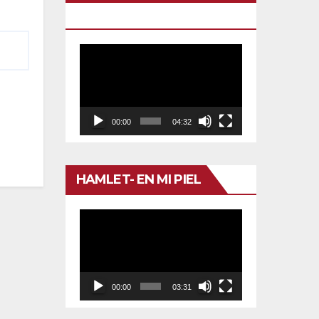
TU VENENO
Reproductor
de
vídeo
00:00
04:32
HAMLET- EN MI PIEL
Reproductor
de
vídeo
00:00
03:31