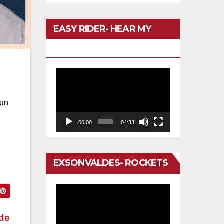
EASY RIDER- HEAR MY
VOICE
Reproductor
de
 un
vídeo
00:00
04:33
EXSONVALDES- ROCKETS
Reproductor
de
 de
vídeo