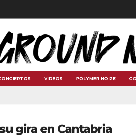
CONCIERTOS
VIDEOS
POLYMER NOIZE
C
su gira en Cantabria