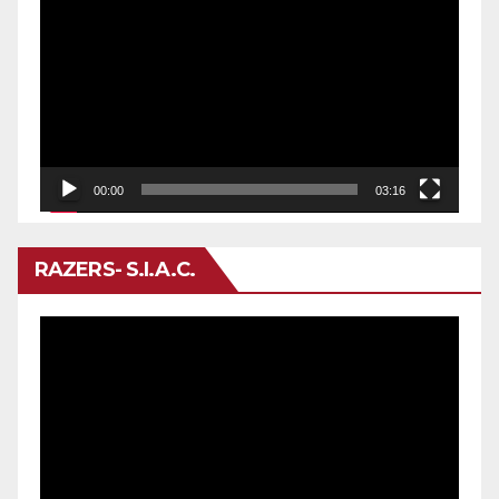
de
vídeo
00:00
03:16
RAZERS- S.I.A.C.
Reproductor
de
vídeo