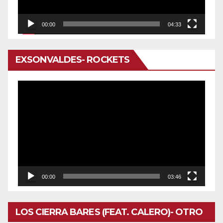
00:00
04:33
EXSONVALDES- ROCKETS
Reproductor
de
vídeo
00:00
03:46
LOS CIERRA BARES (FEAT. CALERO)- OTRO