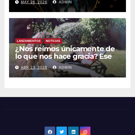
MAY 26, 2026
ADMIN
España- Esta noche en La 2
LANZAMIENTOS
NOTICIAS
¿Nos reímos únicamente de
lo que nos hace gracia? Ese
chiste ya me lo has contado,
ABR 23, 2026
ADMIN
el nuevo single de JUAN
ANSELMO