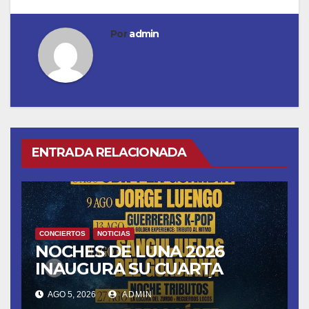
Por
admin
ENTRADA RELACIONADA
CONCIERTOS
NOTICIAS
NOCHES DE LUNA 2026
INAUGURA SU CUARTA
TEMPORADA ESTE SÁBADO
AGO 5, 2026
ADMIN
8 CON OBK Y LA GUARDIA