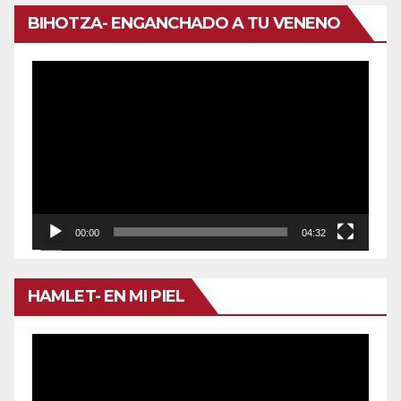
BIHOTZA- ENGANCHADO A TU VENENO
Reproductor
de
vídeo
00:00
04:32
HAMLET- EN MI PIEL
Reproductor
de
vídeo