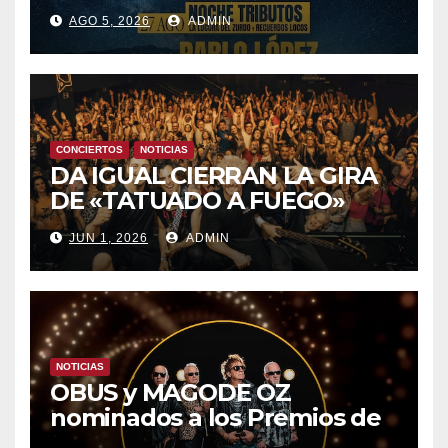
TEMPORADA ESTE SÁBADO
AGO 5, 2026
ADMIN
8 CON OBK Y LA GUARDIA
CONCIERTOS
NOTICIAS
DA IGUAL CIERRAN LA GIRA
DE «TATUADO A FUEGO»
CON UN LLENO EN LA SALA
JUN 1, 2026
ADMIN
DEL MOVISTAR ARENA DE
MADRID
NOTICIAS
OBUS y MAGODE OZ
nominados a los Premios de
la Academia de la Música de