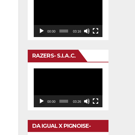
Reproductor
de
vídeo
00:00
03:16
RAZERS- S.I.A.C.
Reproductor
de
vídeo
00:00
03:26
DA IGUAL X PIGNOISE-