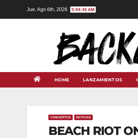
Ir
Jue. Ago 6th, 2026
5:04:46 AM
al
contenido
HOME
LANZAMIENTOS
CONCIERTOS
NOTICIAS
BEACH RIOT ON