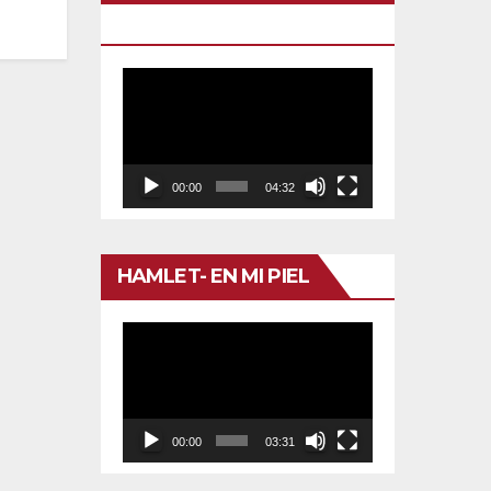
TU VENENO
Reproductor
de
vídeo
00:00
04:32
HAMLET- EN MI PIEL
Reproductor
de
vídeo
00:00
03:31