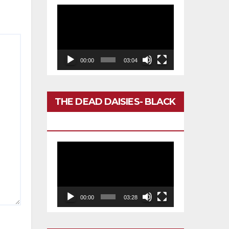
Reproductor
de
vídeo
00:00
03:04
THE DEAD DAISIES- BLACK
BETTY
Reproductor
de
vídeo
00:00
03:28