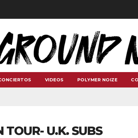
CONCIERTOS
VIDEOS
POLYMER NOIZE
C
 TOUR- U.K. SUBS