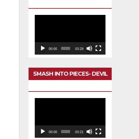
DARÍA TODO
Reproductor
de
vídeo
00:00
03:29
SMASH INTO PIECES- DEVIL
,
IN MY HEAD
as
Reproductor
 a
de
vídeo
00:00
03:21