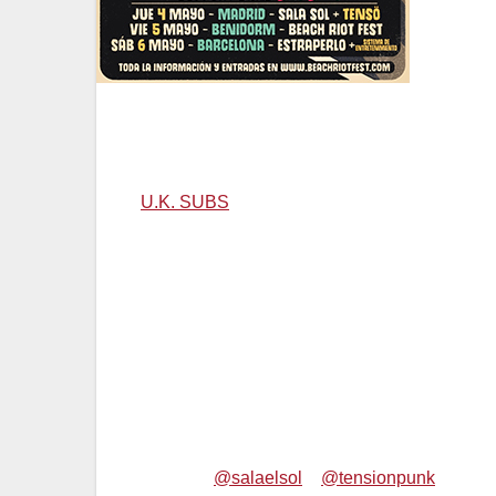
U.K. SUBS HARÁN 3 FECHAS EN ESPAÑA
BENIDORM, MADRID Y BARCELONA
U.K. SUBS
se formaron en 1976 al Norte de L
siguen pateando escenarios. Más de 25 álbum
Han anunciado su tour final y se despiden de 
Benidorm (Beach Riot Fest) y Barcelona (Estr
generaciones y el Punk no hubiese sido lo mi
Mucho que agradecerles y la última oportuni
una leyenda viva!
Madrid –
@salaelsol
+
@tensionpunk
+ Deaf 