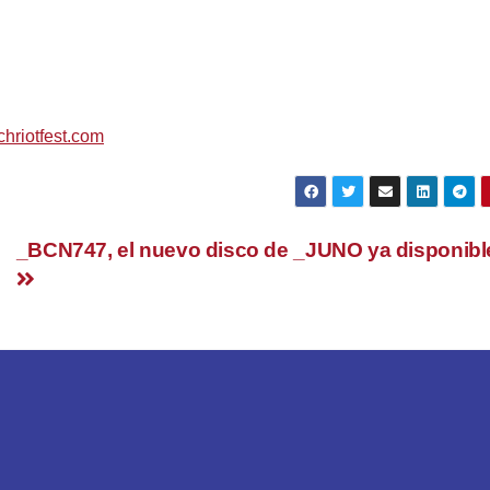
yo
tretenimiento + Deaf Devils Sábado 6 de Mayo.
hriotfest.com
_BCN747, el nuevo disco de _JUNO ya disponibl