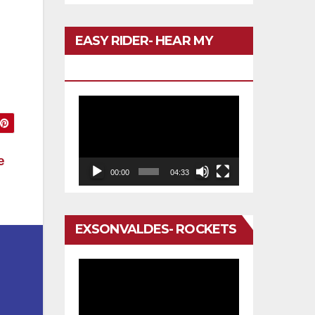
EASY RIDER- HEAR MY
VOICE
Reproductor
de
vídeo
e
00:00
04:33
EXSONVALDES- ROCKETS
Reproductor
de
vídeo