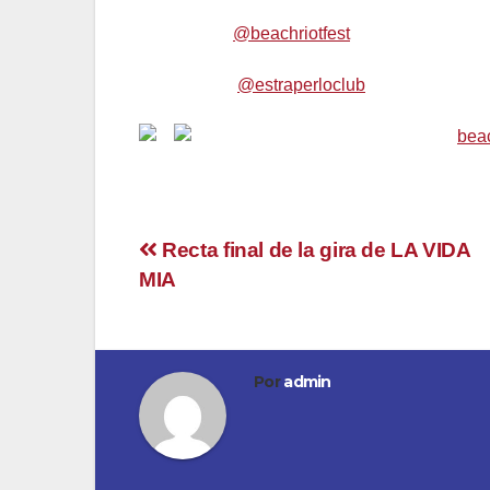
Benidorm –
@beachriotfest
Viernes 5 de Ma
Barcelona –
@estraperloclub
+ Sistema de en
Entradas ya a la venta e info en
beac
Navegación
Recta final de la gira de LA VIDA
MIA
de
entradas
Por
admin