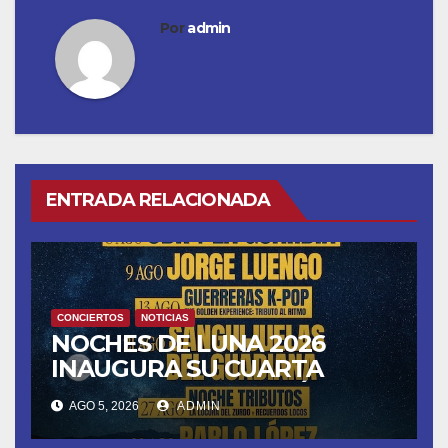
Por
admin
ENTRADA RELACIONADA
CONCIERTOS
NOTICIAS
NOCHES DE LUNA 2026
INAUGURA SU CUARTA
TEMPORADA ESTE SÁBADO
AGO 5, 2026
ADMIN
8 CON OBK Y LA GUARDIA