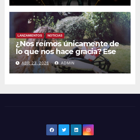
LANZAMIENTOS
NOTICIAS
¿Nos reímos únicamente de
lo que nos hace gracia? Ese
chiste ya me lo has contado,
ABR 23, 2026
ADMIN
el nuevo single de JUAN
ANSELMO