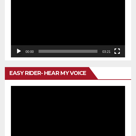
de
vídeo
00:00
03:21
EASY RIDER- HEAR MY VOICE
Reproductor
de
vídeo