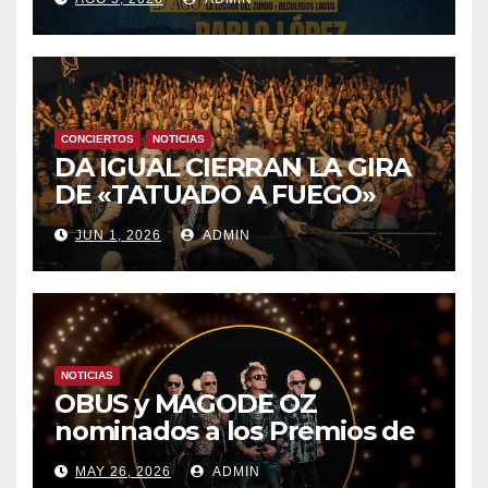
8 CON OBK Y LA GUARDIA
CONCIERTOS
NOTICIAS
DA IGUAL CIERRAN LA GIRA
DE «TATUADO A FUEGO»
CON UN LLENO EN LA SALA
JUN 1, 2026
ADMIN
DEL MOVISTAR ARENA DE
MADRID
NOTICIAS
OBUS y MAGODE OZ
nominados a los Premios de
la Academia de la Música de
MAY 26, 2026
ADMIN
España- Esta noche en La 2