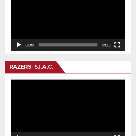
de
vídeo
00:00
03:16
RAZERS- S.I.A.C.
Reproductor
de
vídeo