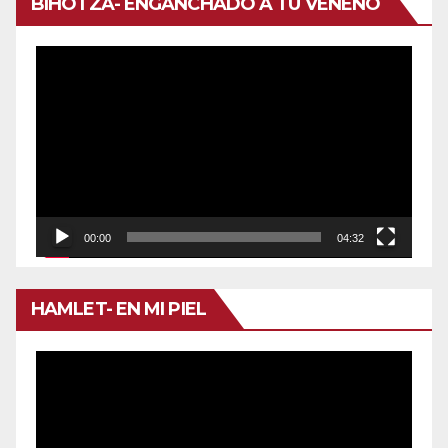
BIHOTZA- ENGANCHADO A TU VENENO
Reproductor
de
vídeo
00:00
04:32
HAMLET- EN MI PIEL
Reproductor
de
vídeo