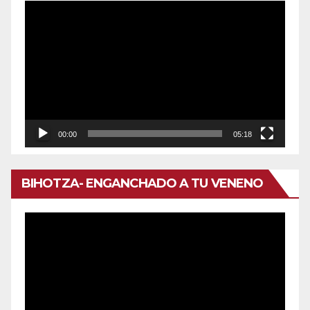
Reproductor
de
vídeo
00:00
05:18
BIHOTZA- ENGANCHADO A TU VENENO
Reproductor
de
vídeo