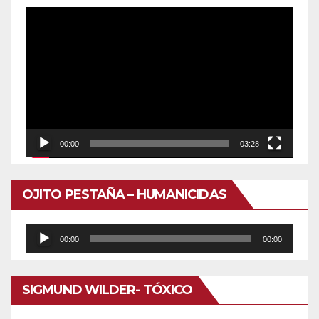
Reproductor
de
vídeo
00:00
03:28
OJITO PESTAÑA – HUMANICIDAS
Reproductor
00:00
00:00
de
audio
SIGMUND WILDER- TÓXICO