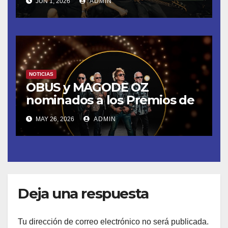
JUN 1, 2026
ADMIN
DEL MOVISTAR ARENA DE
MADRID
NOTICIAS
OBUS y MAGODE OZ
nominados a los Premios de
la Academia de la Música de
MAY 26, 2026
ADMIN
España- Esta noche en La 2
Deja una respuesta
Tu dirección de correo electrónico no será publicada.