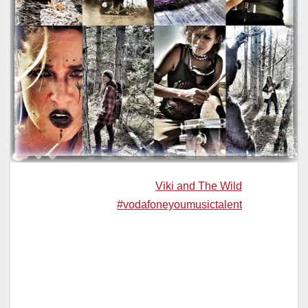
Llega la hora de votar a
Viki and The Wild
y
ganar el premio
#vodafoneyoumusictalent
. Viki
ha lanzado dos temas «Got To Learn» y «Mi
Monstruo» que estarán incluidos en su nuevo
disco que tiene prevista su salida
próximamente. Tienes hasta el martes 26 de
enero, no te lo pienses y entra!!