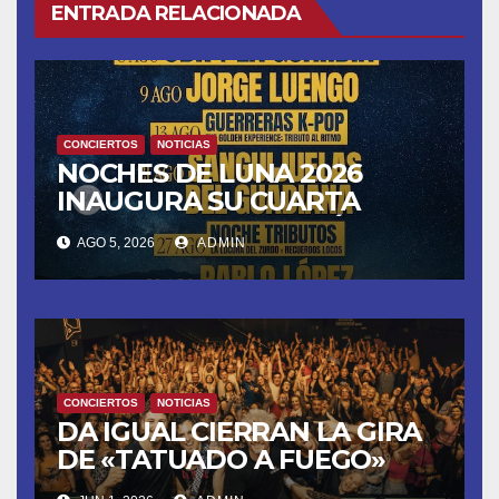
ENTRADA RELACIONADA
CONCIERTOS
NOTICIAS
NOCHES DE LUNA 2026
INAUGURA SU CUARTA
TEMPORADA ESTE SÁBADO
AGO 5, 2026
ADMIN
8 CON OBK Y LA GUARDIA
CONCIERTOS
NOTICIAS
DA IGUAL CIERRAN LA GIRA
DE «TATUADO A FUEGO»
CON UN LLENO EN LA SALA