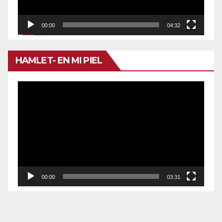
00:00
04:32
HAMLET- EN MI PIEL
Reproductor
de
vídeo
00:00
03:31