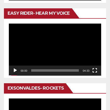
EASY RIDER- HEAR MY VOICE
Reproductor
de
vídeo
00:00
04:33
EXSONVALDES- ROCKETS
Reproductor
de