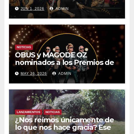
CON UN LLENO EN LA SALA
JUN 1, 2026
ADMIN
DEL MOVISTAR ARENA DE
MADRID
NOTICIAS
OBUS y MAGODE OZ
nominados a los Premios de
la Academia de la Música de
MAY 26, 2026
ADMIN
España- Esta noche en La 2
LANZAMIENTOS
NOTICIAS
¿Nos reímos únicamente de
lo que nos hace gracia? Ese