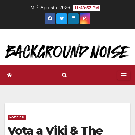
Ir
Mié. Ago 5th, 2026
11:48:58 PM
al
contenido
NOTICIAS
Vota a Viki & The