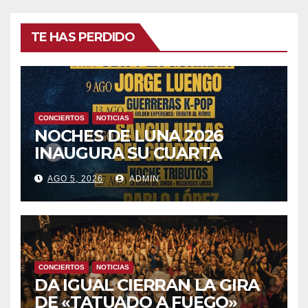
TE HAS PERDIDO
CONCIERTOS
NOTICIAS
NOCHES DE LUNA 2026
INAUGURA SU CUARTA
TEMPORADA ESTE SÁBADO
AGO 5, 2026
ADMIN
8 CON OBK Y LA GUARDIA
CONCIERTOS
NOTICIAS
DA IGUAL CIERRAN LA GIRA
DE «TATUADO A FUEGO»