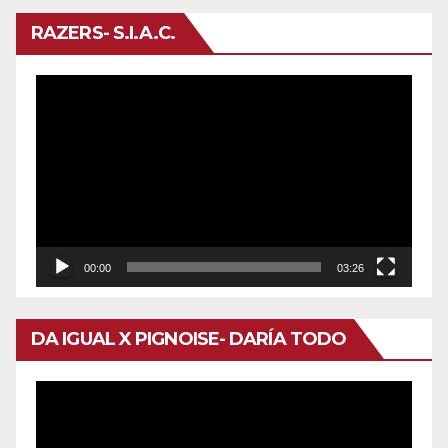
RAZERS- S.I.A.C.
Reproductor
de
vídeo
00:00
03:26
DA IGUAL X PIGNOISE- DARÍA TODO
Reproductor
de