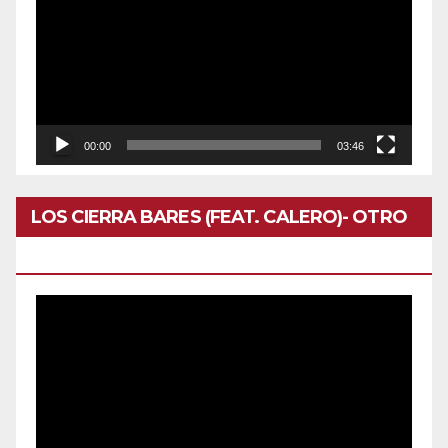
vídeo
00:00
03:46
LOS CIERRA BARES (FEAT. CALERO)- OTRO
DOMINGO
Reproductor
de
vídeo