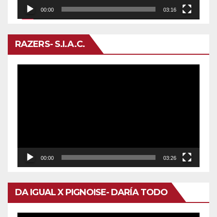
00:00
03:16
RAZERS- S.I.A.C.
Reproductor
de
vídeo
00:00
03:26
DA IGUAL X PIGNOISE- DARÍA TODO