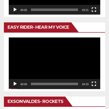
00:00
03:21
EASY RIDER- HEAR MY VOICE
Reproductor
de
vídeo
00:00
04:33
EXSONVALDES- ROCKETS