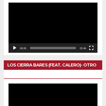
Reproductor
de
vídeo
00:00
03:46
LOS CIERRA BARES (FEAT. CALERO)- OTRO
DOMINGO
Reproductor
de
vídeo