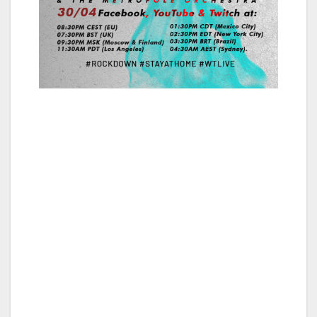
Within Temptation ofrecerá en streaming el
directo su primer show en arena con orquesta
en sus redes sociales: ‘Black Symphony’ live
en Rotterdam’s Ahoy Arena el Jueves 30 de
abril a las 8.30 PM en la página oficial de
Facebook de la banda o en sus canales de
YouTube o Twitch.
Por primera vez en su Carrera, Within
Temptation unen sus fuerzas con Metropole
Orchestra (led by Jules Buckley) y un coro
clásico de 20 voces, elevando las pistas