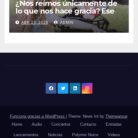
¿Nos reímos únicamente de
lo que nos hace gracia? Ese
chiste ya me lo has contado,
ABR 23, 2026
ADMIN
el nuevo single de JUAN
ANSELMO
Funciona gracias a WordPress
|
Theme: News Int by
Themeansar
.
Home
Audio
Conciertos
Contacto
Entradas
Lanzamientos
Noticias
Polymer Noize
Videos