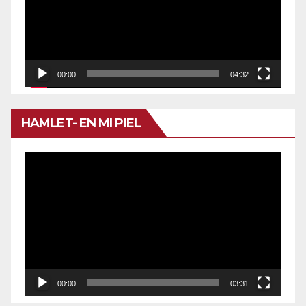
00:00
04:32
HAMLET- EN MI PIEL
Reproductor
de
vídeo
00:00
03:31