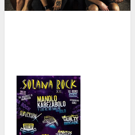
The Guilty Brigade siguen sumando fechas a
su gira. Hoy anuncian su participación el 25 de
Julio en el Solana Rock de Ayora (Valencia)
con un montonazo de bandazas más !
Rock n’ roll !