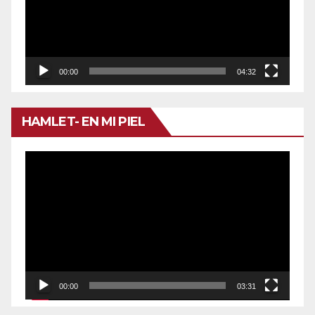
00:00
04:32
HAMLET- EN MI PIEL
Reproductor
de
vídeo
00:00
03:31