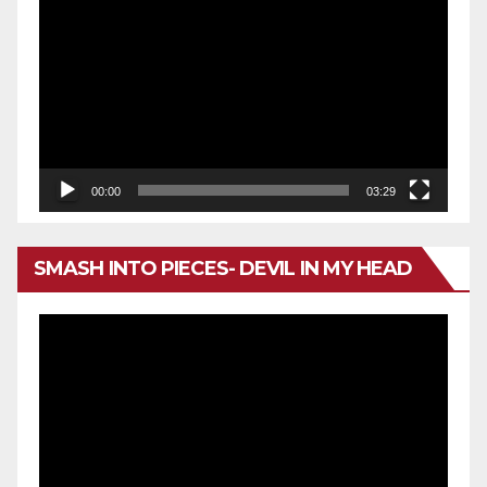
de
vídeo
00:00
03:29
SMASH INTO PIECES- DEVIL IN MY HEAD
Reproductor
de
vídeo