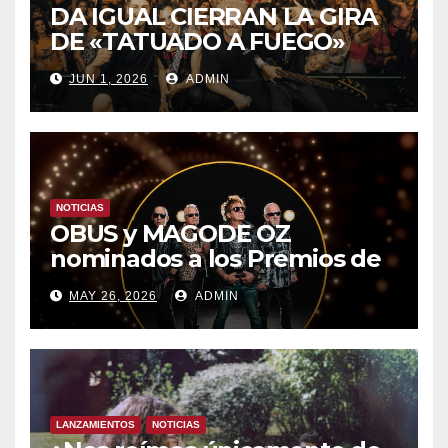
DA IGUAL CIERRAN LA GIRA
DE «TATUADO A FUEGO»
CON UN LLENO EN LA SALA
JUN 1, 2026
ADMIN
DEL MOVISTAR ARENA DE
MADRID
NOTICIAS
OBUS y MAGODE OZ
nominados a los Premios de
la Academia de la Música de
MAY 26, 2026
ADMIN
España- Esta noche en La 2
LANZAMIENTOS
NOTICIAS