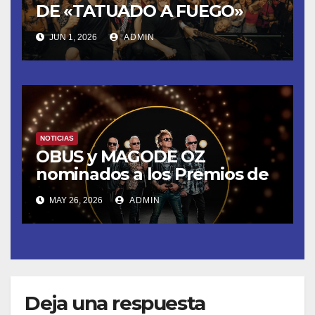
DE «TATUADO A FUEGO»
CON UN LLENO EN LA SALA
JUN 1, 2026
ADMIN
DEL MOVISTAR ARENA DE
MADRID
NOTICIAS
OBUS y MAGODE OZ
nominados a los Premios de
la Academia de la Música de
MAY 26, 2026
ADMIN
España- Esta noche en La 2
Deja una respuesta