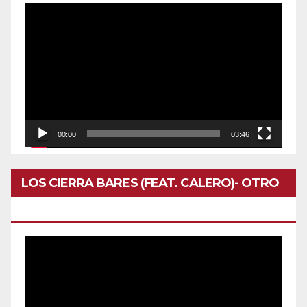
Reproductor
de
vídeo
00:00
03:46
LOS CIERRA BARES (FEAT. CALERO)- OTRO
DOMINGO
Reproductor
de
vídeo