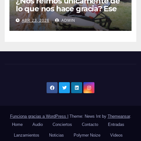
¿Nos reímos únicamente de
lo que nos hace gracia? Ese
chiste ya me lo has contado,
ABR 23, 2026
ADMIN
el nuevo single de JUAN
ANSELMO
Funciona gracias a WordPress
|
Theme: News Int by
Themeansar
.
Home
Audio
Conciertos
Contacto
Entradas
Lanzamientos
Noticias
Polymer Noize
Videos