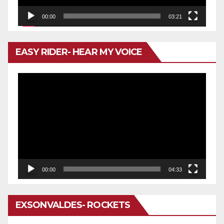
00:00
03:21
EASY RIDER- HEAR MY VOICE
Reproductor
de
vídeo
00:00
04:33
EXSONVALDES- ROCKETS