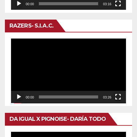
00:00
03:16
RAZERS- S.I.A.C.
Reproductor
de
vídeo
00:00
03:26
DA IGUAL X PIGNOISE- DARÍA TODO
Reproductor