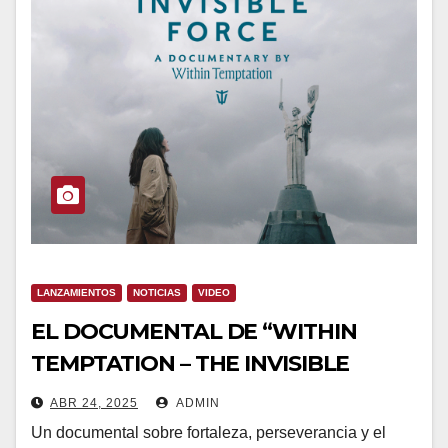
LANZAMIENTOS
NOTICIAS
VIDEO
EL DOCUMENTAL DE “WITHIN
TEMPTATION – THE INVISIBLE
FORCE” SE ESTRENA EL 6 DE MAYO
ABR 24, 2025
ADMIN
EN YOUTUBE
Un documental sobre fortaleza, perseverancia y el