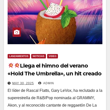
LANZAMIENTOS
NOTICIAS
VIDEO
Llega el himno del verano
«Hold The Umbrella», un hit creado
por Gary LeVox , @akon y De La
MAY 30, 2025
ADMIN
Ghetto
El líder de Rascal Flatts, Gary LeVox, ha reclutado a la
superestrella de R&B/Pop nominada al GRAMMY,
Akon, y al reconocido cantante de reggaetón De La