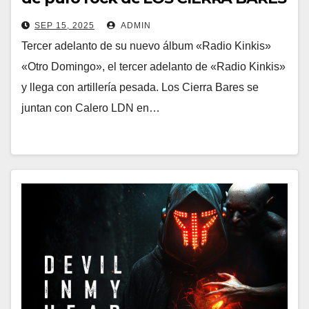
con la colaboración de Calero LDN
SEP 15, 2025
ADMIN
(Calero, Bihotza)
Tercer adelanto de su nuevo álbum «Radio Kinkis»
«Otro Domingo», el tercer adelanto de «Radio Kinkis»
y llega con artillería pesada. Los Cierra Bares se
juntan con Calero LDN en…