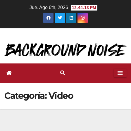
Ir
Jue. Ago 6th, 2026
12:44:14 PM
al
contenido
Categoría:
Video