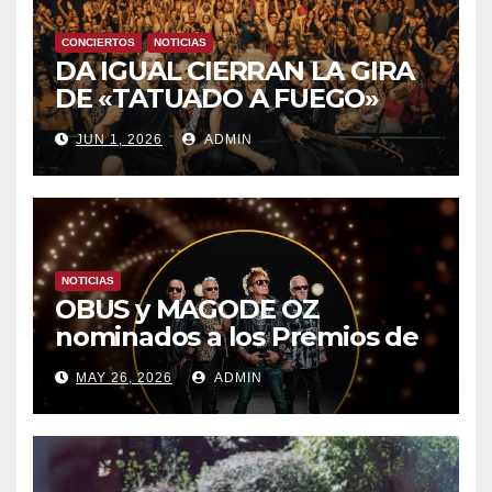
CONCIERTOS
NOTICIAS
DA IGUAL CIERRAN LA GIRA
DE «TATUADO A FUEGO»
CON UN LLENO EN LA SALA
JUN 1, 2026
ADMIN
DEL MOVISTAR ARENA DE
MADRID
NOTICIAS
OBUS y MAGODE OZ
nominados a los Premios de
la Academia de la Música de
MAY 26, 2026
ADMIN
España- Esta noche en La 2