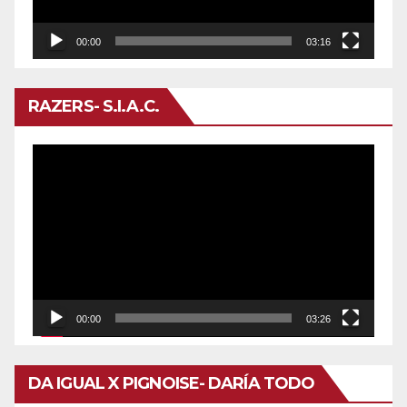
00:00
03:16
RAZERS- S.I.A.C.
Reproductor
de
vídeo
00:00
03:26
DA IGUAL X PIGNOISE- DARÍA TODO