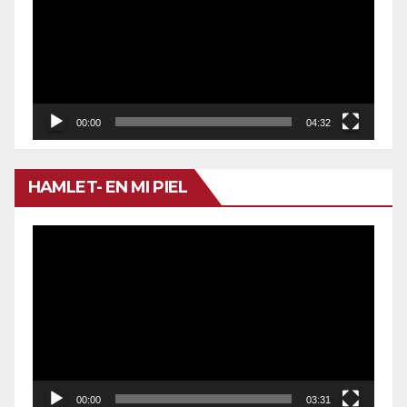
vídeo
00:00
04:32
HAMLET- EN MI PIEL
Reproductor
de
vídeo
00:00
03:31