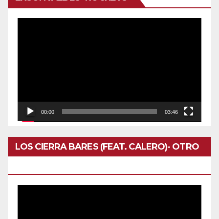
Reproductor
de
vídeo
00:00
03:46
LOS CIERRA BARES (FEAT. CALERO)- OTRO
DOMINGO
Reproductor
de