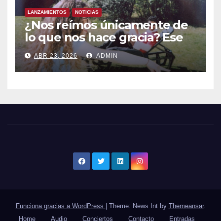
LANZAMIENTOS
NOTICIAS
¿Nos reímos únicamente de
lo que nos hace gracia? Ese
chiste ya me lo has contado,
ABR 23, 2026
ADMIN
el nuevo single de JUAN
ANSELMO
Funciona gracias a WordPress
|
Theme: News Int by
Themeansar
.
Home
Audio
Conciertos
Contacto
Entradas