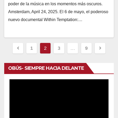
poder de la música en los momentos más oscuros.
Amsterdam, April 24, 2025. El 6 de mayo, el poderoso
nuevo documental Within Temptation:…
Navegación
1
2
3
…
9
de
entradas
OBÚS- SIEMPRE HACIA DELANTE
Reproductor
de
vídeo