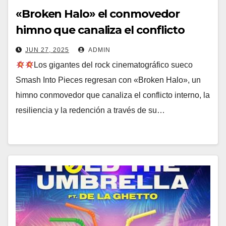
«Broken Halo» el conmovedor
himno que canaliza el conflicto
interno, la resiliencia y la redención
JUN 27, 2025
ADMIN
de SMASH INTO PIECES
Los gigantes del rock cinematográfico sueco
Smash Into Pieces regresan con «Broken Halo», un
himno conmovedor que canaliza el conflicto interno, la
resiliencia y la redención a través de su…