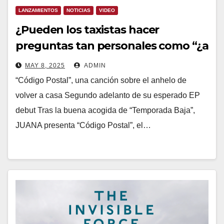
LANZAMIENTOS
NOTICIAS
VIDEO
¿Pueden los taxistas hacer
preguntas tan personales como “¿a
dónde va?”? JUANA lanza “Código
MAY 8, 2025
ADMIN
Postal”
“Código Postal”, una canción sobre el anhelo de
volver a casa Segundo adelanto de su esperado EP
debut Tras la buena acogida de “Temporada Baja”,
JUANA presenta “Código Postal”, el…