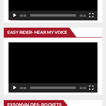
00:00
03:21
EASY RIDER- HEAR MY VOICE
Reproductor
de
vídeo
00:00
04:33
EXSONVALDES- ROCKETS