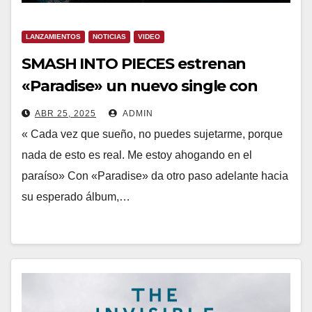
LANZAMIENTOS
NOTICIAS
VIDEO
SMASH INTO PIECES estrenan
«Paradise» un nuevo single con
Elize Ryd (Amaranthe)
ABR 25, 2025
ADMIN
« Cada vez que sueño, no puedes sujetarme, porque
nada de esto es real. Me estoy ahogando en el
paraíso» Con «Paradise» da otro paso adelante hacia
su esperado álbum,…