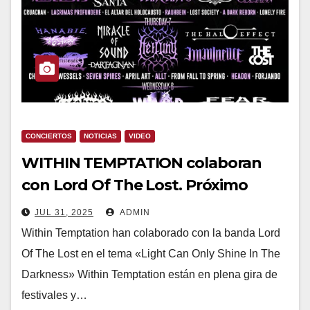
CONCIERTOS
NOTICIAS
VIDEO
WITHIN TEMPTATION colaboran
con Lord Of The Lost. Próximo
concierto en Leyendas del Rock
JUL 31, 2025
ADMIN
Within Temptation han colaborado con la banda Lord
Of The Lost en el tema «Light Can Only Shine In The
Darkness» Within Temptation están en plena gira de
festivales y…