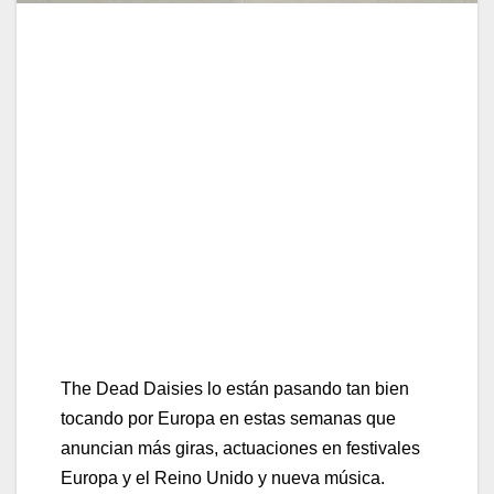
Confirmados para el BBK Bilbao Music
Legends Fest 2025
«CROSSROADS» EL PRIMER ADELANTO
DE SU NUEVO DISCO YA EN
PLATAFORMAS
The Dead Daisies lo están pasando tan bien
tocando por Europa en estas semanas que
anuncian más giras, actuaciones en festivales
Europa y el Reino Unido y nueva música.