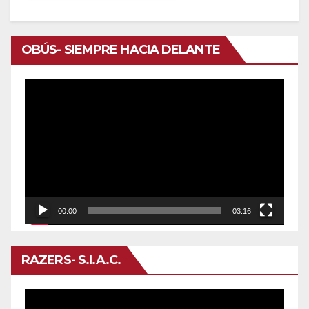
OBÚS- SIEMPRE HACIA DELANTE
Reproductor
de
vídeo
00:00
03:16
RAZERS- S.I.A.C.
Reproductor