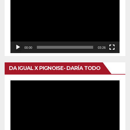
de
vídeo
00:00
03:26
DA IGUAL X PIGNOISE- DARÍA TODO
Reproductor
de
vídeo