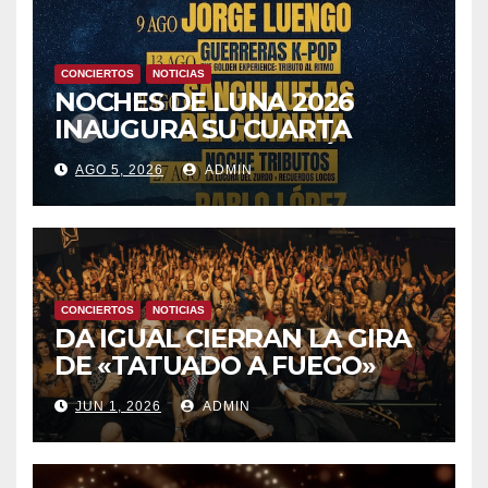
CONCIERTOS
NOTICIAS
NOCHES DE LUNA 2026
INAUGURA SU CUARTA
TEMPORADA ESTE SÁBADO
AGO 5, 2026
ADMIN
8 CON OBK Y LA GUARDIA
CONCIERTOS
NOTICIAS
DA IGUAL CIERRAN LA GIRA
DE «TATUADO A FUEGO»
CON UN LLENO EN LA SALA
JUN 1, 2026
ADMIN
DEL MOVISTAR ARENA DE
MADRID