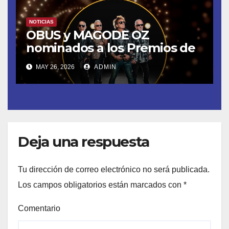
NOTICIAS
OBUS y MAGODE OZ
nominados a los Premios de
la Academia de la Música de
MAY 26, 2026
ADMIN
España- Esta noche en La 2
Deja una respuesta
Tu dirección de correo electrónico no será publicada.
Los campos obligatorios están marcados con
*
Comentario