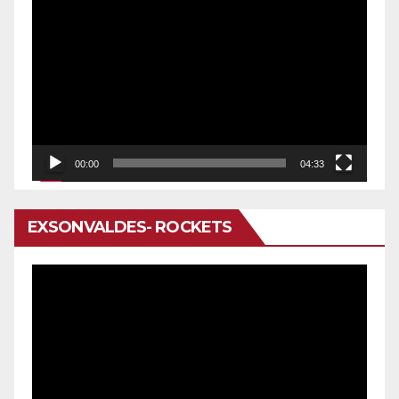
Reproductor
de
vídeo
00:00
04:33
EXSONVALDES- ROCKETS
Reproductor
de
vídeo