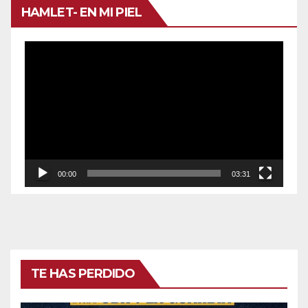
HAMLET- EN MI PIEL
Reproductor
de
vídeo
00:00
03:31
TE HAS PERDIDO