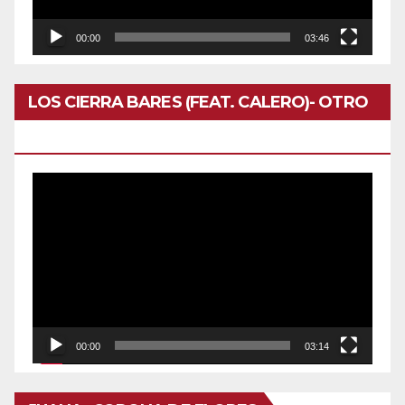
00:00
03:46
LOS CIERRA BARES (FEAT. CALERO)- OTRO
DOMINGO
Reproductor
de
vídeo
00:00
03:14