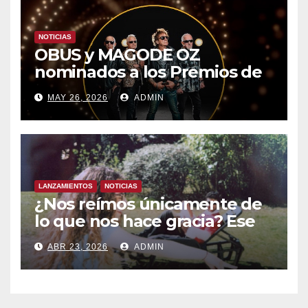
NOTICIAS
OBUS y MAGODE OZ
nominados a los Premios de
la Academia de la Música de
MAY 26, 2026
ADMIN
España- Esta noche en La 2
LANZAMIENTOS
NOTICIAS
¿Nos reímos únicamente de
lo que nos hace gracia? Ese
chiste ya me lo has contado,
ABR 23, 2026
ADMIN
el nuevo single de JUAN
ANSELMO