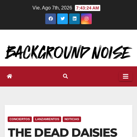
Ir
Vie. Ago 7th, 2026
7:43:25 AM
al
contenido
CONCIERTOS
LANZAMIENTOS
NOTICIAS
THE DEAD DAISIES