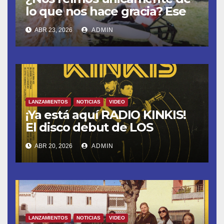
lo que nos hace gracia? Ese
chiste ya me lo has contado,
ABR 23, 2026
ADMIN
el nuevo single de JUAN
ANSELMO
LANZAMIENTOS
NOTICIAS
VIDEO
¡Ya está aquí RADIO KINKIS!
El disco debut de LOS
CIERRA BARES
ABR 20, 2026
ADMIN
LANZAMIENTOS
NOTICIAS
VIDEO