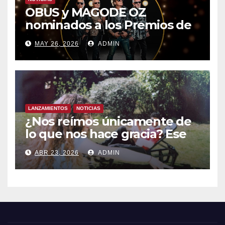
OBUS y MAGODE OZ
nominados a los Premios de
la Academia de la Música de
MAY 26, 2026
ADMIN
España- Esta noche en La 2
LANZAMIENTOS
NOTICIAS
¿Nos reímos únicamente de
lo que nos hace gracia? Ese
chiste ya me lo has contado,
ABR 23, 2026
ADMIN
el nuevo single de JUAN
ANSELMO