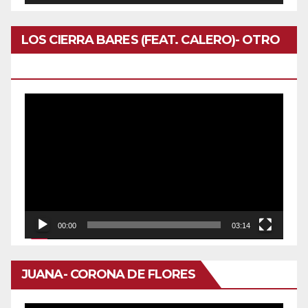
LOS CIERRA BARES (FEAT. CALERO)- OTRO
DOMINGO
Reproductor
de
vídeo
00:00
03:14
JUANA- CORONA DE FLORES