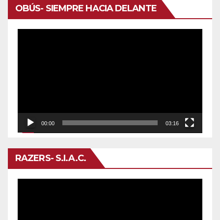
OBÚS- SIEMPRE HACIA DELANTE
Reproductor
de
vídeo
00:00
03:16
RAZERS- S.I.A.C.
Reproductor
de
vídeo