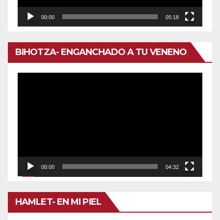
00:00
05:18
BIHOTZA- ENGANCHADO A TU VENENO
Reproductor
de
vídeo
00:00
04:32
HAMLET- EN MI PIEL