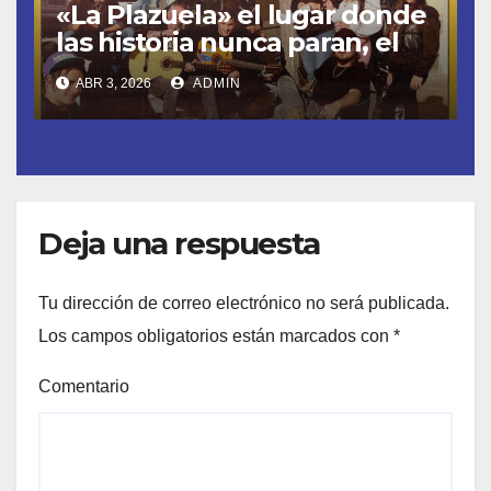
«La Plazuela» el lugar donde
las historia nunca paran, el
nuevo single de LOS CIERRA
ABR 3, 2026
ADMIN
BARES
Deja una respuesta
Tu dirección de correo electrónico no será publicada.
Los campos obligatorios están marcados con
*
Comentario