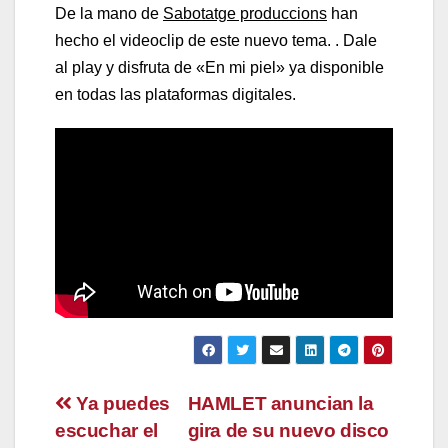
De la mano de
Sabotatge produccions
han
hecho el videoclip de este nuevo tema. . Dale
al play y disfruta de «En mi piel» ya disponible
en todas las plataformas digitales.
Navegación
Ya puedes
HAMLET anuncian la
escuchar el
gira de su nuevo disco