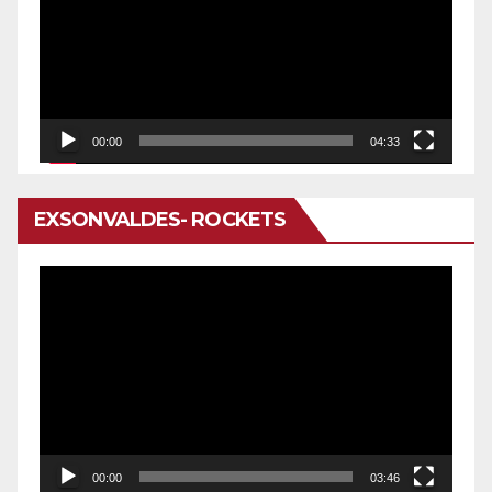
vídeo
00:00
04:33
EXSONVALDES- ROCKETS
Reproductor
de
vídeo
00:00
03:46