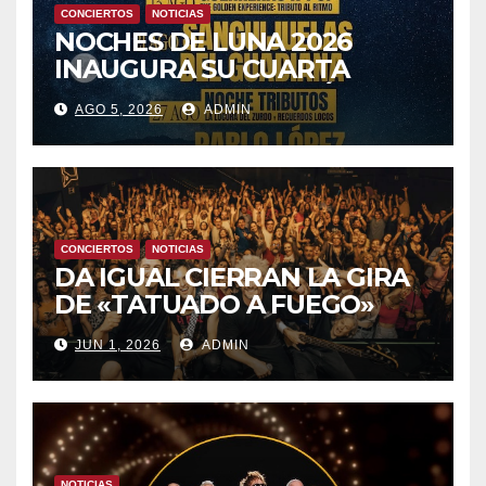
CONCIERTOS
NOTICIAS
NOCHES DE LUNA 2026
INAUGURA SU CUARTA
TEMPORADA ESTE SÁBADO
AGO 5, 2026
ADMIN
8 CON OBK Y LA GUARDIA
CONCIERTOS
NOTICIAS
DA IGUAL CIERRAN LA GIRA
DE «TATUADO A FUEGO»
CON UN LLENO EN LA SALA
JUN 1, 2026
ADMIN
DEL MOVISTAR ARENA DE
MADRID
NOTICIAS