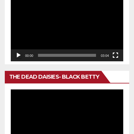
Reproductor
de
vídeo
00:00
03:04
THE DEAD DAISIES- BLACK BETTY
Reproductor
de
vídeo