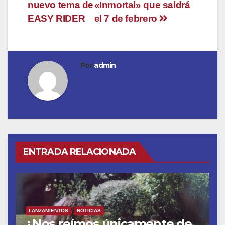
de
nuevo tema de
«Inmortal» que saldrá
entradas
EASY RIDER
el 7 de febrero
Por
admin
ENTRADA RELACIONADA
LANZAMIENTOS
NOTICIAS
¿Nos reímos únicamente de