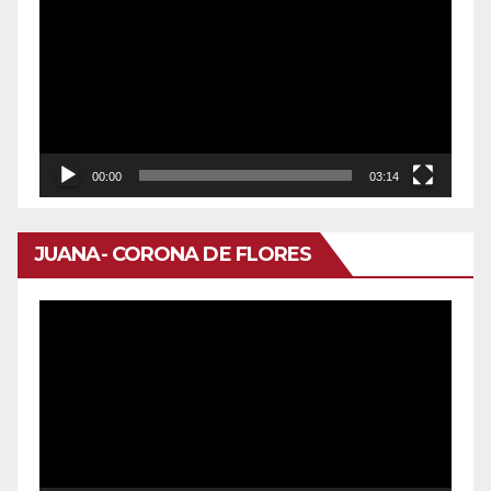
de
vídeo
00:00
03:14
JUANA- CORONA DE FLORES
Reproductor
de
vídeo