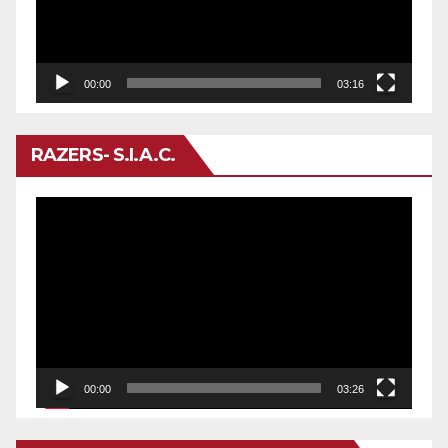
00:00
03:16
RAZERS- S.I.A.C.
Reproductor
de
vídeo
00:00
03:26