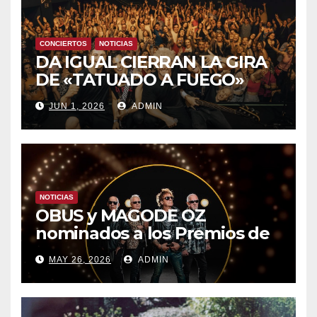
CONCIERTOS
NOTICIAS
DA IGUAL CIERRAN LA GIRA
DE «TATUADO A FUEGO»
CON UN LLENO EN LA SALA
JUN 1, 2026
ADMIN
DEL MOVISTAR ARENA DE
MADRID
NOTICIAS
OBUS y MAGODE OZ
nominados a los Premios de
la Academia de la Música de
MAY 26, 2026
ADMIN
España- Esta noche en La 2