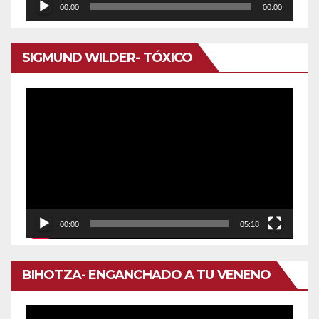
Reproductor
00:00
00:00
de
audio
SIGMUND WILDER- TÓXICO
Reproductor
de
vídeo
00:00
05:18
BIHOTZA- ENGANCHADO A TU VENENO
Reproductor