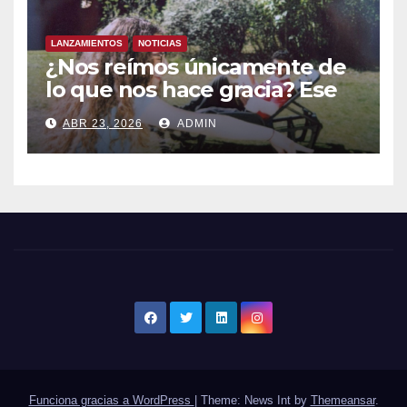
LANZAMIENTOS
NOTICIAS
¿Nos reímos únicamente de
lo que nos hace gracia? Ese
chiste ya me lo has contado,
ABR 23, 2026
ADMIN
el nuevo single de JUAN
ANSELMO
Funciona gracias a WordPress
|
Theme: News Int by
Themeansar
.