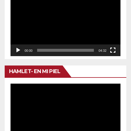
de
vídeo
00:00
04:32
HAMLET- EN MI PIEL
Reproductor
de
vídeo