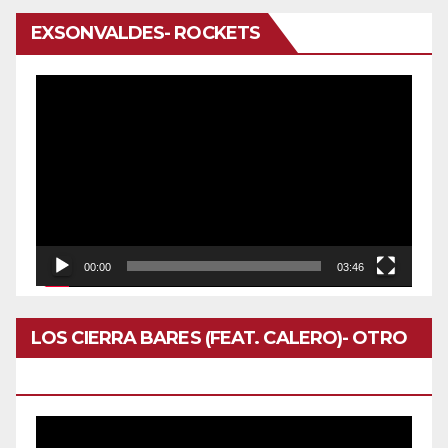
EXSONVALDES- ROCKETS
Reproductor
de
vídeo
00:00
03:46
LOS CIERRA BARES (FEAT. CALERO)- OTRO
DOMINGO
Reproductor