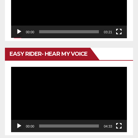
00:00
03:21
EASY RIDER- HEAR MY VOICE
Reproductor
de
vídeo
00:00
04:33