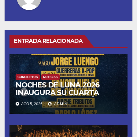
ENTRADA RELACIONADA
CONCIERTOS
NOTICIAS
NOCHES DE LUNA 2026
INAUGURA SU CUARTA
TEMPORADA ESTE SÁBADO
AGO 5, 2026
ADMIN
8 CON OBK Y LA GUARDIA