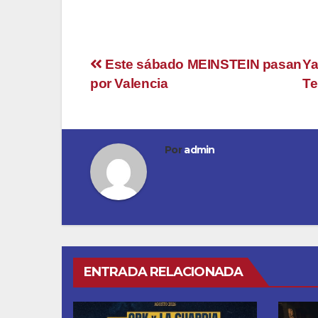
Navegación
Este sábado MEINSTEIN pasan
Ya
por Valencia
Te
de
entradas
Por
admin
ENTRADA RELACIONADA