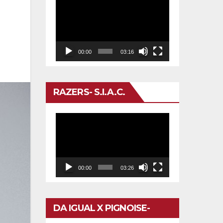
Reproductor
de
vídeo
00:00
03:16
RAZERS- S.I.A.C.
Reproductor
de
vídeo
00:00
03:26
DA IGUAL X PIGNOISE-