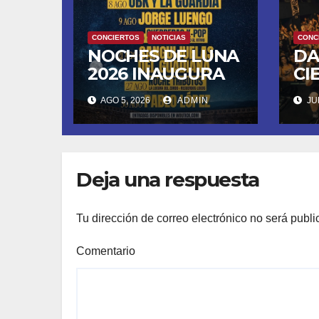
CONCIERTOS
NOTICIAS
CONC
NOCHES DE LUNA
DA
2026 INAUGURA
CI
SU CUARTA
DE
AGO 5, 2026
ADMIN
JUN
TEMPORADA
FU
ESTE SÁBADO 8
LL
CON OBK Y LA
SA
GUARDIA
MO
Deja una respuesta
DE
Tu dirección de correo electrónico no será publi
Comentario