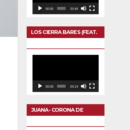
00:00
03:46
LOS CIERRA BARES (FEAT.
CALERO)- OTRO DOMINGO
r
lla
Reproductor
la
de
a
vídeo
00:00
03:14
ás,
JUANA- CORONA DE
FLORES