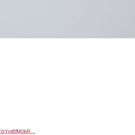
, más mainstream y electrónico, en la que han querido transmiti
la que tu ex pareja corta contigo, y tu estás tan enganchado a e
ella o él a pesar de todo el daño que te ha causado, por eso en 
volver contigo a pesar de que rompiste mi corazón» o »te darí
el cambio hacia el pop más mainstream y dejando, cada vez m
han ido ocurriendo en sus canciones.
producción y composición de la música, mezcla y master.
Y5KCfzYmBfMObR…