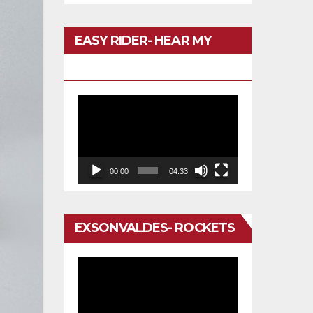
EASY RIDER- HEAR MY
VOICE
Reproductor
de
vídeo
00:00
04:33
EXSONVALDES- ROCKETS
Reproductor
de
vídeo