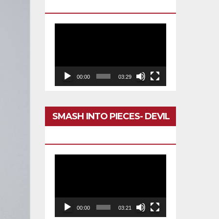
DARÍA TODO
Reproductor
de
vídeo
00:00
03:29
SMASH INTO PIECES- DEVIL
IN MY HEAD
Reproductor
de
vídeo
00:00
03:21