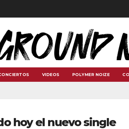
CONCIERTOS
VIDEOS
POLYMER NOIZE
C
o hoy el nuevo single