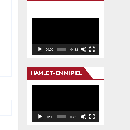
TU VENENO
Reproductor
de
vídeo
00:00
04:32
HAMLET- EN MI PIEL
Reproductor
de
vídeo
00:00
03:31