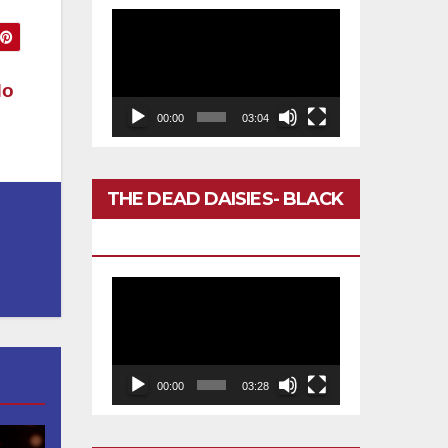
Reproductor
de
vídeo
No
00:00
03:04
THE DEAD DAISIES- BLACK
BETTY
Reproductor
de
vídeo
00:00
03:28