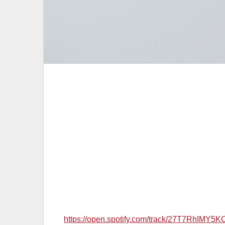
Su música cada vez torna a un estilo más pop
tanto en música como en letra la situación en 
o a el que darías lo que fuera por volver con 
canción hay frases como »aún sería capaz de 
otra oportunidad aunque tu no la pidieras».
Este nuevo tema denota más acusadamente, 
la música urbana, una evolución natural que 
Siempre acompañado de @pauet_drums en la 
https://open.spotify.com/track/27T7RhIM