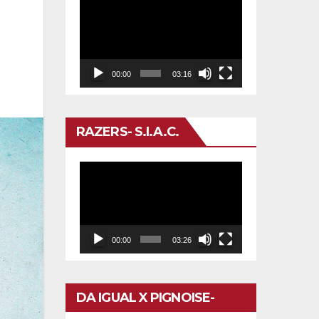
Reproductor
de
vídeo
00:00
03:16
RAZERS- S.I.A.C.
Reproductor
de
vídeo
00:00
03:26
DA IGUAL X PIGNOISE-