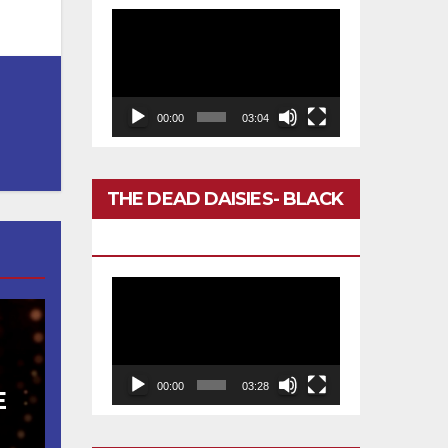
Reproductor
de
vídeo
00:00
03:04
THE DEAD DAISIES- BLACK
BETTY
Reproductor
de
vídeo
00:00
03:28
E