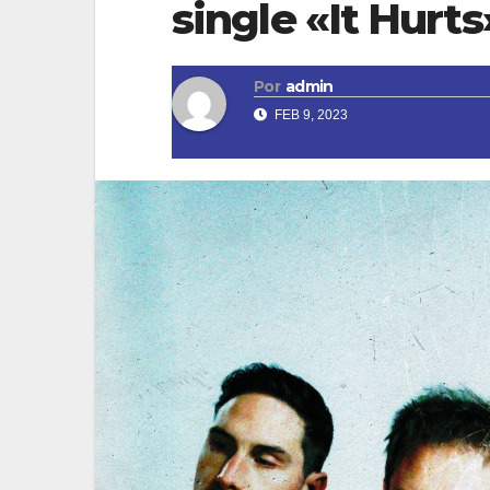
single «It Hurts
Por
admin
FEB 9, 2023