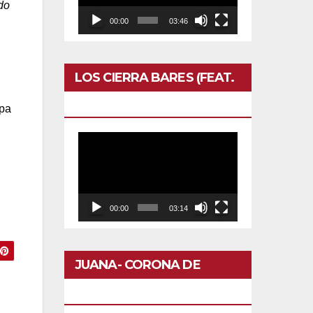
do
00:00
03:46
LOS CIERRA BARES (FEAT.
CALERO)- OTRO DOMINGO
opa
Reproductor
de
vídeo
00:00
03:14
JUANA- CORONA DE
FLORES