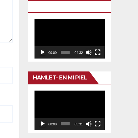
TU VENENO
Reproductor
de
vídeo
00:00
04:32
HAMLET- EN MI PIEL
Reproductor
de
vídeo
00:00
03:31