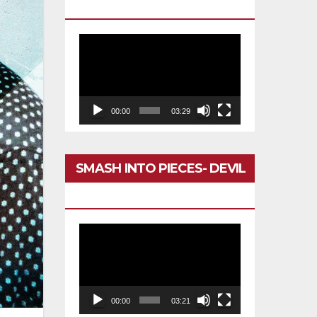
DARÍA TODO
Reproductor
de
vídeo
00:00
03:29
SMASH INTO PIECES- DEVIL
IN MY HEAD
Reproductor
de
vídeo
00:00
03:21