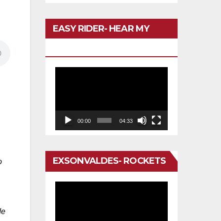
EASY RIDER- HEAR MY
VOICE
Reproductor
de
vídeo
,
00:00
04:33
EXSONVALDES- ROCKETS
o
Reproductor
de
de
vídeo