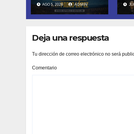
SU CUARTA
DE
AGO 5, 2026
ADMIN
JUN
TEMPORADA
FU
ESTE SÁBADO 8
LL
CON OBK Y LA
SA
GUARDIA
MO
Deja una respuesta
DE
Tu dirección de correo electrónico no será publi
Comentario