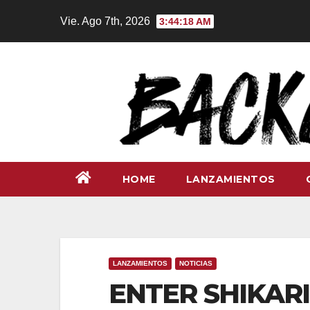
Ir
Vie. Ago 7th, 2026
3:44:20 AM
al
contenido
HOME
LANZAMIENTOS
LANZAMIENTOS
NOTICIAS
ENTER SHIKARI