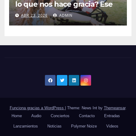
lo que nos hace gracia? Ese
chiste ya me lo has contado,
ABR 23, 2026
ADMIN
el nuevo single de JUAN
ANSELMO
Funciona gracias a WordPress
|
Theme: News Int by
Themeansar
.
Home
Audio
Conciertos
Contacto
Entradas
Lanzamientos
Noticias
Polymer Noize
Videos