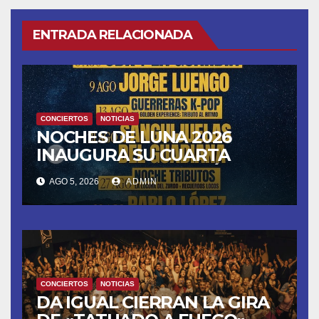
ENTRADA RELACIONADA
CONCIERTOS
NOTICIAS
NOCHES DE LUNA 2026
INAUGURA SU CUARTA
TEMPORADA ESTE SÁBADO
AGO 5, 2026
ADMIN
8 CON OBK Y LA GUARDIA
CONCIERTOS
NOTICIAS
DA IGUAL CIERRAN LA GIRA