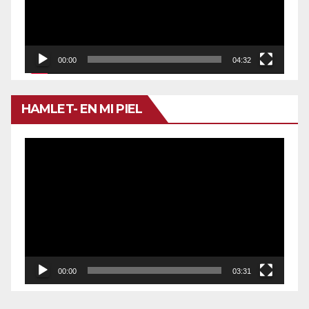
00:00
04:32
HAMLET- EN MI PIEL
Reproductor
de
vídeo
00:00
03:31