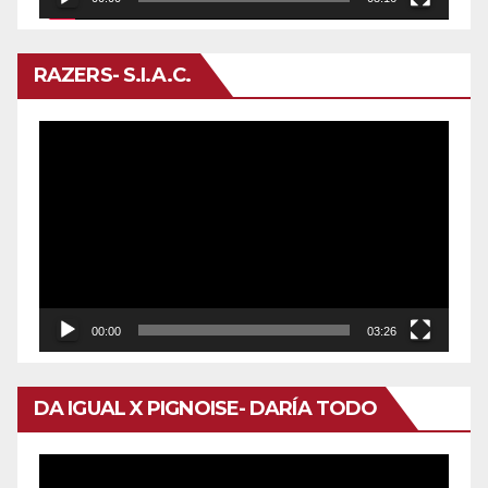
RAZERS- S.I.A.C.
Reproductor
de
vídeo
00:00
03:26
DA IGUAL X PIGNOISE- DARÍA TODO
Reproductor