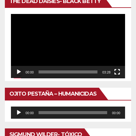
THE DEAD DAISIES- BLACK BETTY
Reproductor
de
vídeo
00:00
03:28
OJITO PESTAÑA – HUMANICIDAS
Reproductor
00:00
00:00
de
audio
SIGMUND WILDER- TÓXICO