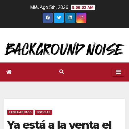
Ir
Mié. Ago 5th, 2026
9:06:04 AM
al
contenido
LANZAMIENTOS
NOTICIAS
Ya está a la venta el