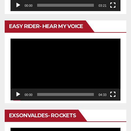
00:00
03:21
EASY RIDER- HEAR MY VOICE
Reproductor
de
vídeo
00:00
04:33
EXSONVALDES- ROCKETS