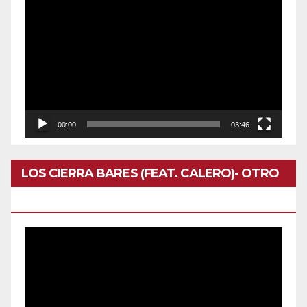
Reproductor
de
vídeo
00:00
03:46
LOS CIERRA BARES (FEAT. CALERO)- OTRO
DOMINGO
Reproductor
de
vídeo