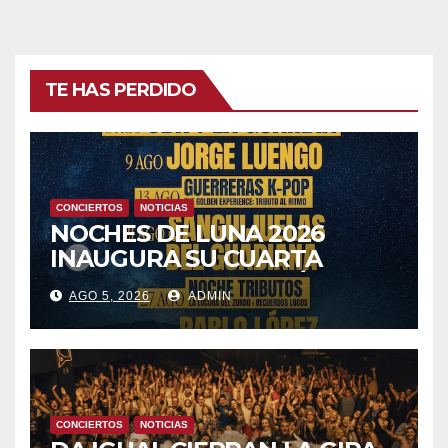
TE HAS PERDIDO
CONCIERTOS
NOTICIAS
NOCHES DE LUNA 2026
INAUGURA SU CUARTA
TEMPORADA ESTE SÁBADO
AGO 5, 2026
ADMIN
8 CON OBK Y LA GUARDIA
CONCIERTOS
NOTICIAS