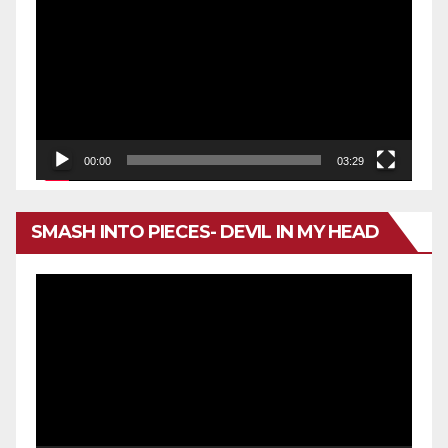
de
vídeo
00:00
03:29
SMASH INTO PIECES- DEVIL IN MY HEAD
Reproductor
de
vídeo