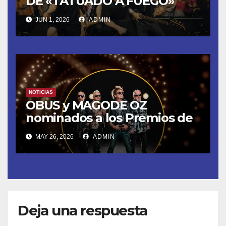
DE «TATUADO A FUEGO»
CON UN LLENO EN LA SALA
JUN 1, 2026
ADMIN
DEL MOVISTAR ARENA DE
MADRID
NOTICIAS
OBUS y MAGODE OZ
nominados a los Premios de
la Academia de la Música de
MAY 26, 2026
ADMIN
España- Esta noche en La 2
Deja una respuesta