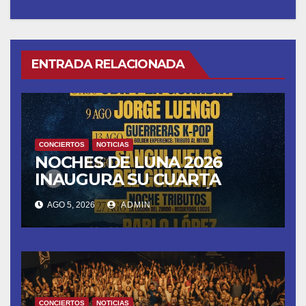
ENTRADA RELACIONADA
CONCIERTOS
NOTICIAS
NOCHES DE LUNA 2026
INAUGURA SU CUARTA
TEMPORADA ESTE SÁBADO
AGO 5, 2026
ADMIN
8 CON OBK Y LA GUARDIA
CONCIERTOS
NOTICIAS