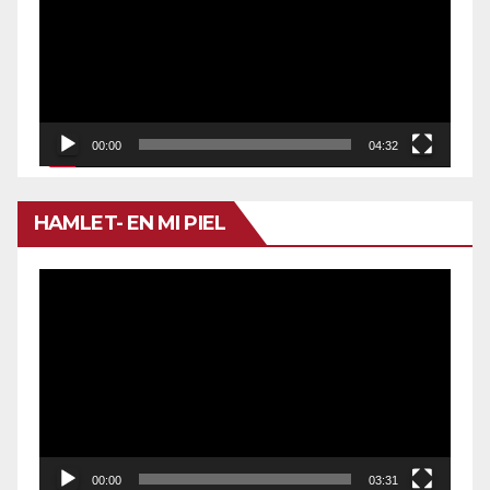
vídeo
00:00
04:32
HAMLET- EN MI PIEL
Reproductor
de
vídeo
00:00
03:31