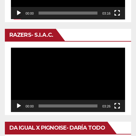
00:00
03:16
RAZERS- S.I.A.C.
Reproductor
de
vídeo
00:00
03:26
DA IGUAL X PIGNOISE- DARÍA TODO