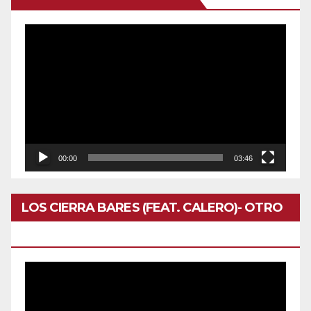
Reproductor
de
vídeo
00:00
03:46
LOS CIERRA BARES (FEAT. CALERO)- OTRO
DOMINGO
Reproductor
de