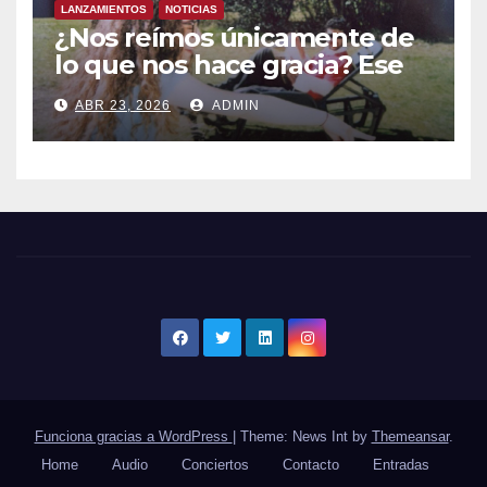
LANZAMIENTOS
NOTICIAS
¿Nos reímos únicamente de
lo que nos hace gracia? Ese
chiste ya me lo has contado,
ABR 23, 2026
ADMIN
el nuevo single de JUAN
ANSELMO
Funciona gracias a WordPress
|
Theme: News Int by
Themeansar
.
Home
Audio
Conciertos
Contacto
Entradas