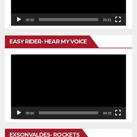
00:00
03:21
EASY RIDER- HEAR MY VOICE
Reproductor
de
vídeo
00:00
04:33
EXSONVALDES- ROCKETS