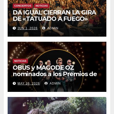
CONCIERTOS
NOTICIAS
DA IGUAL CIERRAN LA GIRA
DE «TATUADO A FUEGO»
CON UN LLENO EN LA SALA
JUN 1, 2026
ADMIN
DEL MOVISTAR ARENA DE
MADRID
NOTICIAS
OBUS y MAGODE OZ
nominados a los Premios de
la Academia de la Música de
MAY 26, 2026
ADMIN
España- Esta noche en La 2