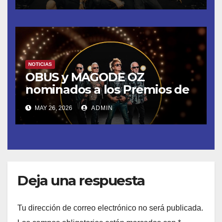
MADRID
NOTICIAS
OBUS y MAGODE OZ
nominados a los Premios de
la Academia de la Música de
MAY 26, 2026
ADMIN
España- Esta noche en La 2
Deja una respuesta
Tu dirección de correo electrónico no será publicada.