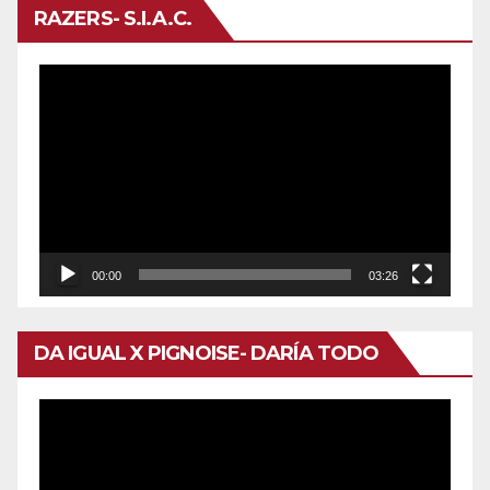
RAZERS- S.I.A.C.
Reproductor
de
vídeo
00:00
03:26
DA IGUAL X PIGNOISE- DARÍA TODO
Reproductor
de
vídeo