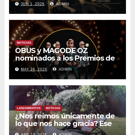
CON UN LLENO EN LA SALA
JUN 1, 2026
ADMIN
DEL MOVISTAR ARENA DE
MADRID
NOTICIAS
OBUS y MAGODE OZ
nominados a los Premios de
la Academia de la Música de
MAY 26, 2026
ADMIN
España- Esta noche en La 2
LANZAMIENTOS
NOTICIAS
¿Nos reímos únicamente de
lo que nos hace gracia? Ese
chiste ya me lo has contado,
ABR 23, 2026
ADMIN