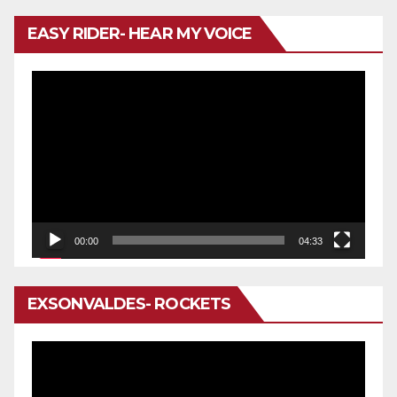
EASY RIDER- HEAR MY VOICE
Reproductor
de
vídeo
00:00
04:33
EXSONVALDES- ROCKETS
Reproductor
de