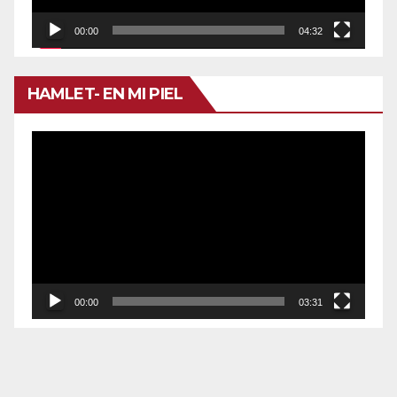
00:00
04:32
HAMLET- EN MI PIEL
Reproductor
de
vídeo
00:00
03:31