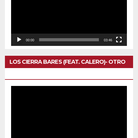
vídeo
00:00
03:46
LOS CIERRA BARES (FEAT. CALERO)- OTRO
DOMINGO
Reproductor
de
vídeo