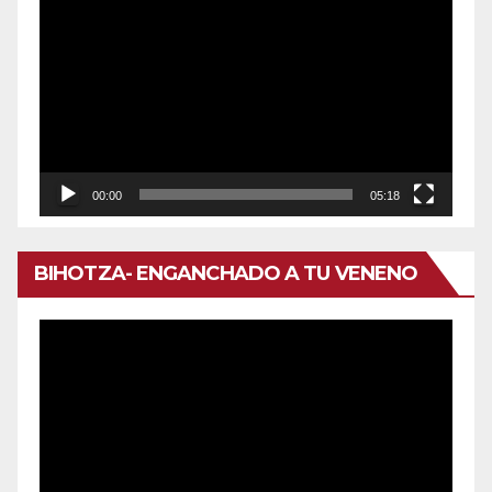
de
vídeo
00:00
05:18
BIHOTZA- ENGANCHADO A TU VENENO
Reproductor
de
vídeo