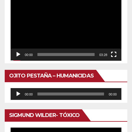
Reproductor
de
vídeo
00:00
03:28
OJITO PESTAÑA – HUMANICIDAS
Reproductor
00:00
00:00
de
audio
SIGMUND WILDER- TÓXICO
Reproductor