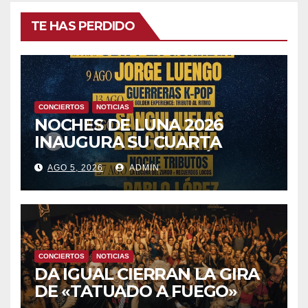
TE HAS PERDIDO
CONCIERTOS
NOTICIAS
NOCHES DE LUNA 2026
INAUGURA SU CUARTA
TEMPORADA ESTE SÁBADO
AGO 5, 2026
ADMIN
8 CON OBK Y LA GUARDIA
CONCIERTOS
NOTICIAS
DA IGUAL CIERRAN LA GIRA
DE «TATUADO A FUEGO»