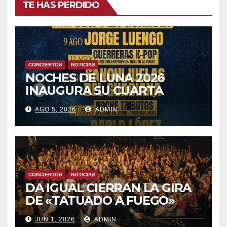
TE HAS PERDIDO
CONCIERTOS
NOTICIAS
NOCHES DE LUNA 2026
INAUGURA SU CUARTA
TEMPORADA ESTE SÁBADO
AGO 5, 2026
ADMIN
8 CON OBK Y LA GUARDIA
CONCIERTOS
NOTICIAS
DA IGUAL CIERRAN LA GIRA
DE «TATUADO A FUEGO»
CON UN LLENO EN LA SALA
JUN 1, 2026
ADMIN
DEL MOVISTAR ARENA DE