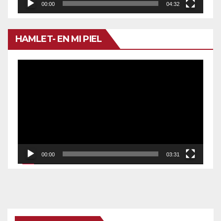
00:00
04:32
HAMLET- EN MI PIEL
Reproductor
de
vídeo
00:00
03:31