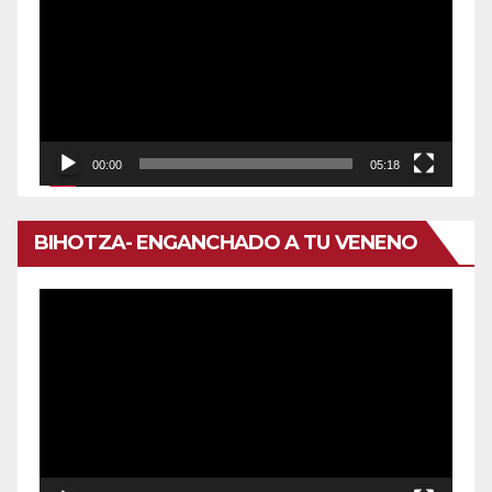
de
vídeo
00:00
05:18
BIHOTZA- ENGANCHADO A TU VENENO
Reproductor
de
vídeo