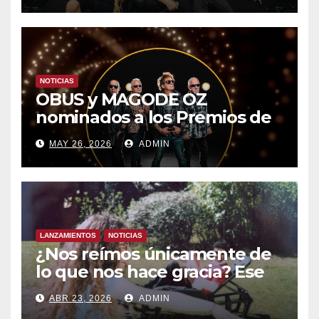
MADRID
NOTICIAS
OBUS y MAGODE OZ
nominados a los Premios de
la Academia de la Música de
MAY 26, 2026
ADMIN
España- Esta noche en La 2
LANZAMIENTOS
NOTICIAS
¿Nos reímos únicamente de
lo que nos hace gracia? Ese
chiste ya me lo has contado,
ABR 23, 2026
ADMIN
el nuevo single de JUAN