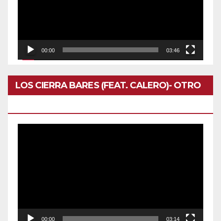
00:00
03:46
LOS CIERRA BARES (FEAT. CALERO)- OTRO
DOMINGO
Reproductor
de
vídeo
00:00
03:14