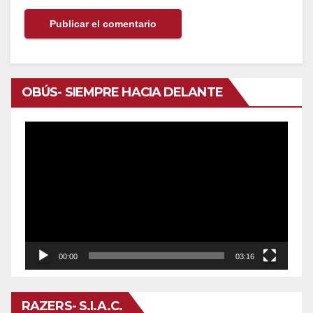
OBÚS- SIEMPRE HACIA DELANTE
Reproductor
de
vídeo
00:00
03:16
RAZERS- S.I.A.C.