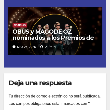
NOTICIAS
OBUS y MAGODE OZ
nominados a los Premios de
la Academia de la Música de
MAY 26, 2026
ADMIN
España- Esta noche en La 2
Deja una respuesta
Tu dirección de correo electrónico no será publicada.
Los campos obligatorios están marcados con
*