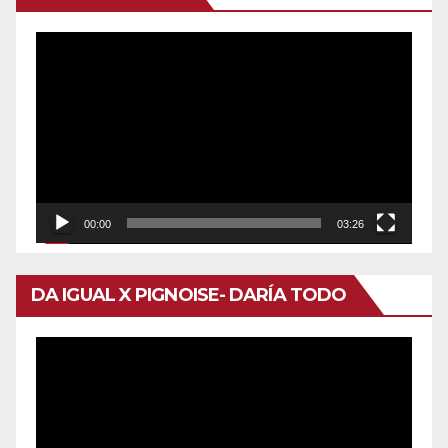
Reproductor
de
vídeo
00:00
03:26
DA IGUAL X PIGNOISE- DARÍA TODO
Reproductor
de
vídeo