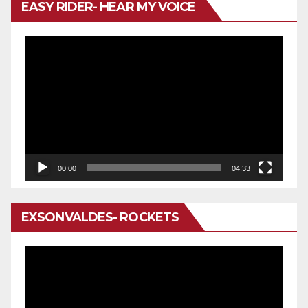
EASY RIDER- HEAR MY VOICE
Reproductor
de
vídeo
00:00
04:33
EXSONVALDES- ROCKETS
Reproductor
de
vídeo