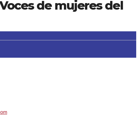
! Voces de mujeres del
𝓲𝓼𝓽𝓸𝓻𝓲𝓪 . CONCIERTO . 12 de Marzo a las 20:00 en el teatro Salón
 mujeres del mundo .
com