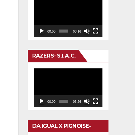
Reproductor
de
vídeo
00:00
03:16
RAZERS- S.I.A.C.
Reproductor
de
vídeo
00:00
03:26
DA IGUAL X PIGNOISE-