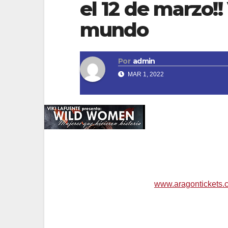
el 12 de marzo!
mundo
Por
admin
MAR 1, 2022
WILD WOMEN . 𝓜𝓾𝓳𝓮𝓻𝓮𝓼 𝓺𝓾𝓮 𝓱𝓲𝓬𝓲𝓮𝓻𝓸𝓷 
Blanco (Almunia de Doña Godina) . Voces de
Entradas anticipadas en
www.aragontickets.
1 hora antes en taquilla.