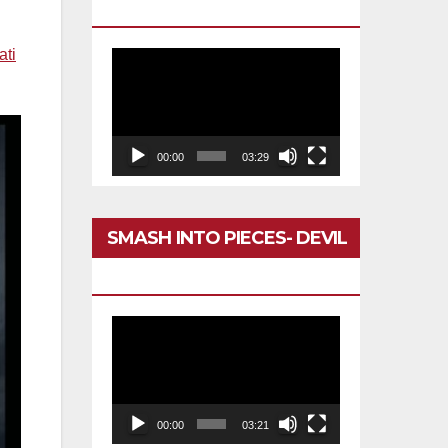
DARÍA TODO
ati
Reproductor
de
vídeo
00:00
03:29
SMASH INTO PIECES- DEVIL
IN MY HEAD
Reproductor
de
vídeo
00:00
03:21