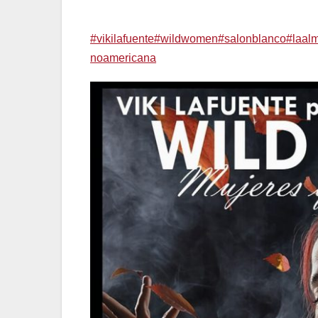
A partir de 3,50 euros con descuentos para jó
#vikilafuente
#wildwomen
#salonblanco
#laal
noamericana