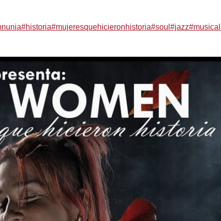
venes y jubilados..
mnunia
#historia
#mujeresquehicieronhistoria
#soul
#jazz
#musical