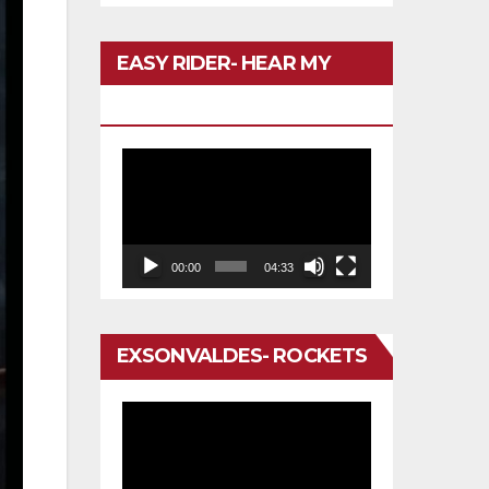
EASY RIDER- HEAR MY
VOICE
Reproductor
de
vídeo
00:00
04:33
EXSONVALDES- ROCKETS
Reproductor
de
vídeo