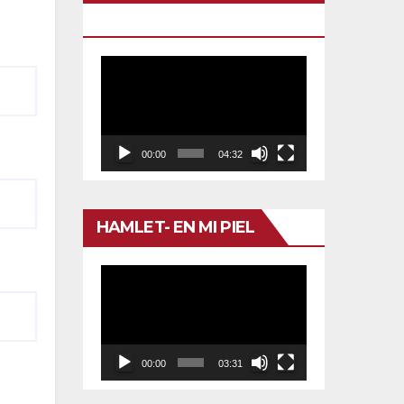
TU VENENO
Reproductor
de
vídeo
00:00
04:32
HAMLET- EN MI PIEL
Reproductor
de
vídeo
00:00
03:31