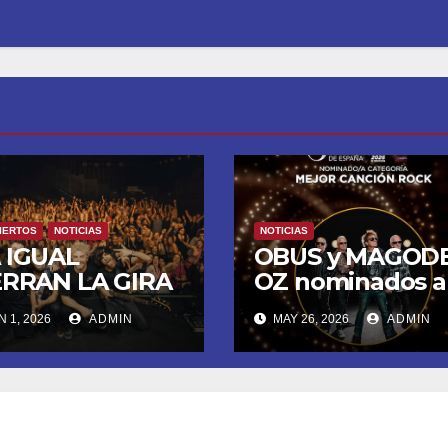
IERTOS
NOTICIAS
NOTICIAS
 IGUAL
OBUS y MAGOD
ERRAN LA GIRA
OZ nominados a
 «TATUADO A
los Premios de l
 1, 2026
ADMIN
MAY 26, 2026
ADMIN
EGO» CON UN
Academia de la
ENO EN LA
Música de Españ
LA DEL
Esta noche en L
VISTAR ARENA
2
 MADRID