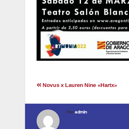
Navegación
Novus x Lauren Nine «Hartx»
de
entradas
Por
admin