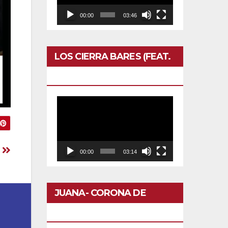
00:00
03:46
LOS CIERRA BARES (FEAT.
CALERO)- OTRO DOMINGO
Reproductor
de
vídeo
o
00:00
03:14
JUANA- CORONA DE
FLORES